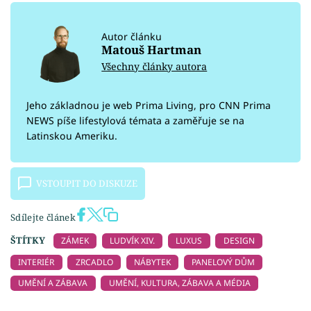
Autor článku
Matouš Hartman
Všechny články autora
Jeho základnou je web Prima Living, pro CNN Prima
NEWS píše lifestylová témata a zaměřuje se na
Latinskou Ameriku.
VSTOUPIT DO DISKUZE
Sdílejte článek
ŠTÍTKY
ZÁMEK
LUDVÍK XIV.
LUXUS
DESIGN
INTERIÉR
ZRCADLO
NÁBYTEK
PANELOVÝ DŮM
UMĚNÍ A ZÁBAVA
UMĚNÍ, KULTURA, ZÁBAVA A MÉDIA