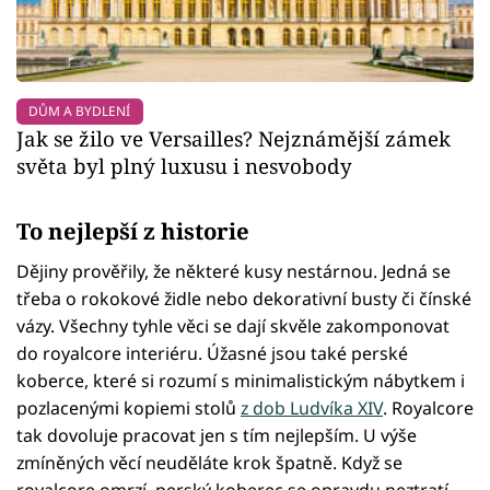
DŮM A BYDLENÍ
Jak se žilo ve Versailles? Nejznámější zámek
světa byl plný luxusu i nesvobody
To nejlepší z historie
Dějiny prověřily, že některé kusy nestárnou. Jedná se
třeba o rokokové židle nebo dekorativní busty či čínské
vázy. Všechny tyhle věci se dají skvěle zakomponovat
do royalcore interiéru. Úžasné jsou také perské
koberce, které si rozumí s minimalistickým nábytkem i
pozlacenými kopiemi stolů
z dob Ludvíka XIV
. Royalcore
tak dovoluje pracovat jen s tím nejlepším. U výše
zmíněných věcí neuděláte krok špatně. Když se