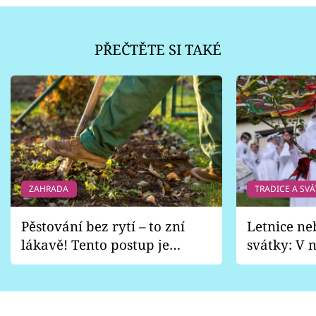
PŘEČTĚTE SI TAKÉ
ZAHRADA
TRADICE A SVÁ
Pěstování bez rytí – to zní
Letnice ne
lákavě! Tento postup je
svátky: V n
vhodný jen pro některé
pondělí z
zahrady