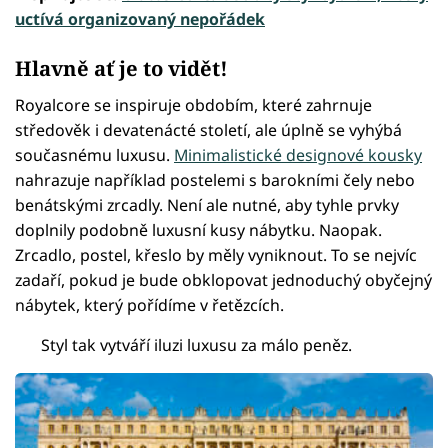
uctívá organizovaný nepořádek
Hlavně ať je to vidět!
Royalcore se inspiruje obdobím, které zahrnuje
středověk i devatenácté století, ale úplně se vyhýbá
současnému luxusu.
Minimalistické designové kousky
nahrazuje například postelemi s barokními čely nebo
benátskými zrcadly. Není ale nutné, aby tyhle prvky
doplnily podobně luxusní kusy nábytku. Naopak.
Zrcadlo, postel, křeslo by měly vyniknout. To se nejvíc
zadaří, pokud je bude obklopovat jednoduchý obyčejný
nábytek, který pořídíme v řetězcích.
Styl tak vytváří iluzi luxusu za málo peněz.