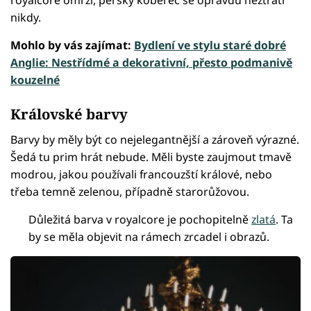
royalcore omrzí, perský koberec se opravdu neztratí
nikdy.
Mohlo by vás zajímat:
Bydlení ve stylu staré dobré
Anglie: Nestřídmé a dekorativní, přesto podmanivě
kouzelné
Královské barvy
Barvy by měly být co nejelegantnější a zároveň výrazné.
Šedá tu prim hrát nebude. Měli byste zaujmout tmavě
modrou, jakou používali francouzští králové, nebo
třeba temně zelenou, případně starorůžovou.
Důležitá barva v royalcore je pochopitelně
zlatá
. Ta
by se měla objevit na rámech zrcadel i obrazů.