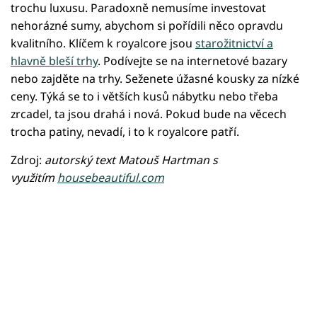
trochu luxusu. Paradoxně nemusíme investovat
nehorázné sumy, abychom si pořídili něco opravdu
kvalitního. Klíčem k royalcore jsou
starožitnictví a
hlavně bleší trhy
. Podívejte se na internetové bazary
nebo zajděte na trhy. Seženete úžasné kousky za nízké
ceny. Týká se to i větších kusů nábytku nebo třeba
zrcadel, ta jsou drahá i nová. Pokud bude na věcech
trocha patiny, nevadí, i to k royalcore patří.
Zdroj:
autorský text Matouš Hartman s
využitím
housebeautiful.com