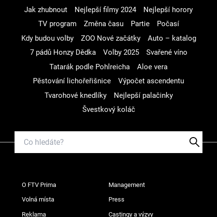
Jak zhubnout
Nejlepší filmy 2024
Nejlepší horory
TV program
Změna času
Partie
Počasí
Kdy budou volby
ZOO Nové začátky
Auto – katalog
7 pádů Honzy Dědka
Volby 2025
Svařené víno
Tatarák podle Pohlreicha
Aloe vera
Pěstování lichořeřišnice
Výpočet ascendentu
Tvarohové knedlíky
Nejlepší palačinky
Švestkový koláč
O FTV Prima
Management
Volná místa
Press
Reklama
Castingy a výzvy