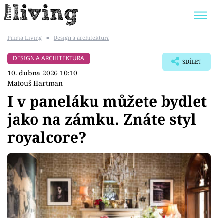
Prima Living
■
Design a architektura
Trendy:
JAK UŠETŘIT
POKOJOVÉ KVĚTINY
DESIGN A ARCHITEKTURA
SDÍLET
BYDLENÍ SLAVNÝCH
ZAHRADA
10. dubna 2026 10:10
Matouš Hartman
I v paneláku můžete bydlet
jako na zámku. Znáte styl
Témata
royalcore?
Bydlení
Zahrada
Design