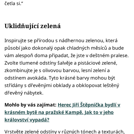
četla si.“
Uklidňující zelená
Inspirujte se přírodou s nádhernou zelenou, která
působí jako dokonalý opak chladných měsíců a bude
vám alespoň doma připadat, že jste v deštném pralese.
Zvolte tlumené odstíny šalvěje a pistáciové zelené,
zkombinujte je s olivovou barvou, lesní zelení a
odstínem avokáda. Tyto krásné barvy mohou být
střídány s dřevěnými obklady a obklopovat leštěný
dřevěný nábytek.
Mohlo by vás zajímat:
Herec Jiří Štěpnička bydlí v
krásném bytě na pražské Kampě. Jak to v jeho
království vypadá?
Vrstvěte zelené odstíny v různých tónech a texturách,