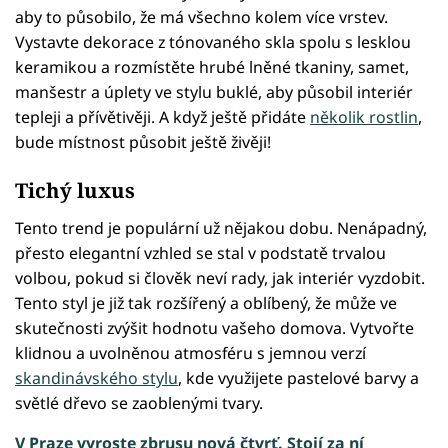
aby to působilo, že má všechno kolem více vrstev.
Vystavte dekorace z tónovaného skla spolu s lesklou
keramikou a rozmístěte hrubé lněné tkaniny, samet,
manšestr a úplety ve stylu buklé, aby působil interiér
tepleji a přívětivěji. A když ještě přidáte
několik rostlin
,
bude místnost působit ještě živěji!
Tichý luxus
Tento trend je populární už nějakou dobu. Nenápadný,
přesto elegantní vzhled se stal v podstatě trvalou
volbou, pokud si člověk neví rady, jak interiér vyzdobit.
Tento styl je již tak rozšířený a oblíbený, že může ve
skutečnosti zvýšit hodnotu vašeho domova. Vytvořte
klidnou a uvolněnou atmosféru s jemnou verzí
skandinávského stylu
, kde využijete pastelové barvy a
světlé dřevo se zaoblenými tvary.
V Praze vyroste zbrusu nová čtvrť. Stojí za ní