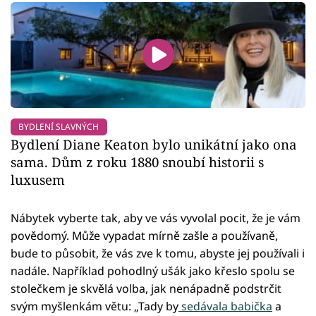
BYDLENÍ SLAVNÝCH
Bydlení Diane Keaton bylo unikátní jako ona
sama. Dům z roku 1880 snoubí historii s
luxusem
Nábytek vyberte tak, aby ve vás vyvolal pocit, že je vám
povědomý. Může vypadat mírně zašle a používaně,
bude to působit, že vás zve k tomu, abyste jej používali i
nadále. Například pohodlný ušák jako křeslo spolu se
stolečkem je skvělá volba, jak nenápadně podstrčit
svým myšlenkám větu: „Tady by
sedávala babička
a