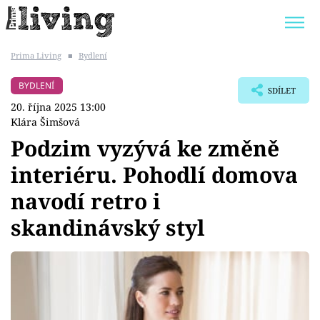
Prima Living
■
Bydlení
Trendy:
JAK UŠETŘIT
POKOJOVÉ KVĚTINY
BYDLENÍ
SDÍLET
BYDLENÍ SLAVNÝCH
ZAHRADA
20. října 2025 13:00
Klára Šimšová
Podzim vyzývá ke změně
interiéru. Pohodlí domova
Témata
navodí retro i
Bydlení
skandinávský styl
Zahrada
Design