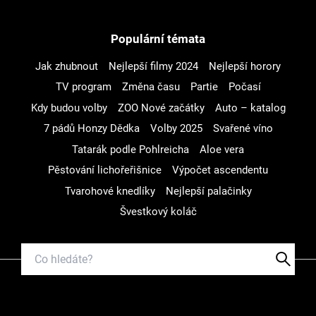
Populární témata
Jak zhubnout
Nejlepší filmy 2024
Nejlepší horory
TV program
Změna času
Partie
Počasí
Kdy budou volby
ZOO Nové začátky
Auto – katalog
7 pádů Honzy Dědka
Volby 2025
Svařené víno
Tatarák podle Pohlreicha
Aloe vera
Pěstování lichořeřišnice
Výpočet ascendentu
Tvarohové knedlíky
Nejlepší palačinky
Švestkový koláč