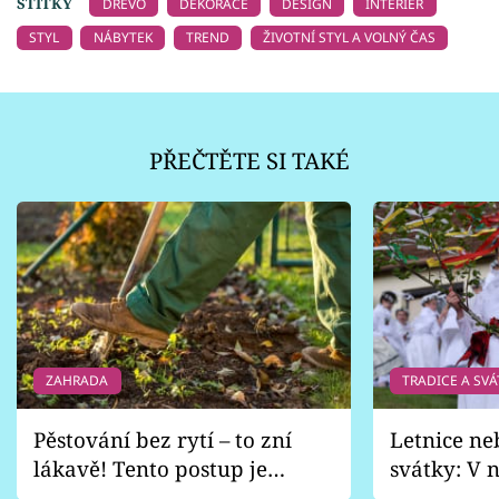
ŠTÍTKY
DŘEVO
DEKORACE
DESIGN
INTERIÉR
STYL
NÁBYTEK
TREND
ŽIVOTNÍ STYL A VOLNÝ ČAS
PŘEČTĚTE SI TAKÉ
ZAHRADA
TRADICE A SVÁ
Pěstování bez rytí – to zní
Letnice ne
lákavě! Tento postup je
svátky: V n
vhodný jen pro některé
pondělí z