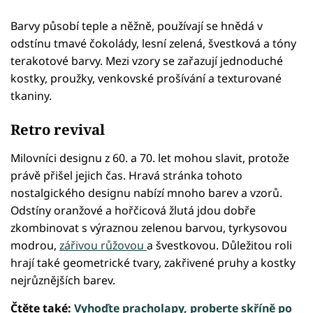
Barvy působí teple a něžně, používají se hnědá v
odstínu tmavé čokolády, lesní zelená, švestková a tóny
terakotové barvy. Mezi vzory se zařazují jednoduché
kostky, proužky, venkovské prošívání a texturované
tkaniny.
Retro revival
Milovníci designu z 60. a 70. let mohou slavit, protože
právě přišel jejich čas. Hravá stránka tohoto
nostalgického designu nabízí mnoho barev a vzorů.
Odstíny oranžové a hořčicová žlutá jdou dobře
zkombinovat s výraznou zelenou barvou, tyrkysovou
modrou,
zářivou růžovou
a švestkovou. Důležitou roli
hrají také geometrické tvary, zakřivené pruhy a kostky
nejrůznějších barev.
Čtěte také:
Vyhoďte pracholapy, proberte skříně po