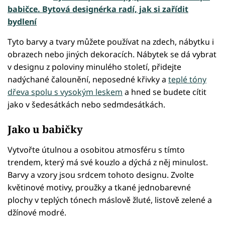
babičce. Bytová designérka radí, jak si zařídit
bydlení
Tyto barvy a tvary můžete používat na zdech, nábytku i
obrazech nebo jiných dekoracích. Nábytek se dá vybrat
v designu z poloviny minulého století, přidejte
nadýchané čalounění, neposedné křivky a
teplé tóny
dřeva spolu s vysokým leskem
a hned se budete cítit
jako v šedesátkách nebo sedmdesátkách.
Jako u babičky
Vytvořte útulnou a osobitou atmosféru s tímto
trendem, který má své kouzlo a dýchá z něj minulost.
Barvy a vzory jsou srdcem tohoto designu. Zvolte
květinové motivy, proužky a tkané jednobarevné
plochy v teplých tónech máslově žluté, listově zelené a
džínové modré.