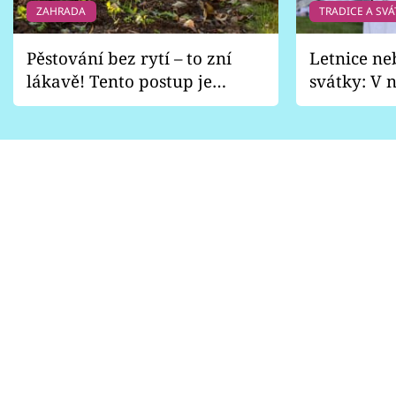
ZAHRADA
TRADICE A SVÁ
Pěstování bez rytí – to zní
Letnice ne
lákavě! Tento postup je
svátky: V n
vhodný jen pro některé
pondělí z
zahrady