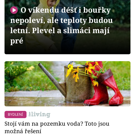
Sledujte prima+
O víkendu déšť i bouřky
nepoleví, ale teploty budou
Přihlášení
letní. Plevel a slimáci mají
pré
Sledujte nás
BYDLENÍ
Stojí vám na pozemku voda? Toto jsou
možná řešení