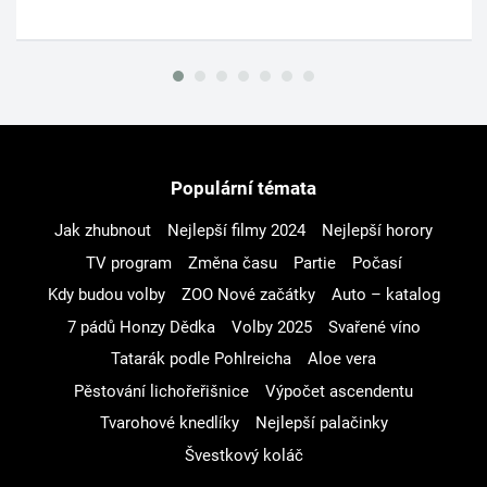
Populární témata
Jak zhubnout
Nejlepší filmy 2024
Nejlepší horory
TV program
Změna času
Partie
Počasí
Kdy budou volby
ZOO Nové začátky
Auto – katalog
7 pádů Honzy Dědka
Volby 2025
Svařené víno
Tatarák podle Pohlreicha
Aloe vera
Pěstování lichořeřišnice
Výpočet ascendentu
Tvarohové knedlíky
Nejlepší palačinky
Švestkový koláč