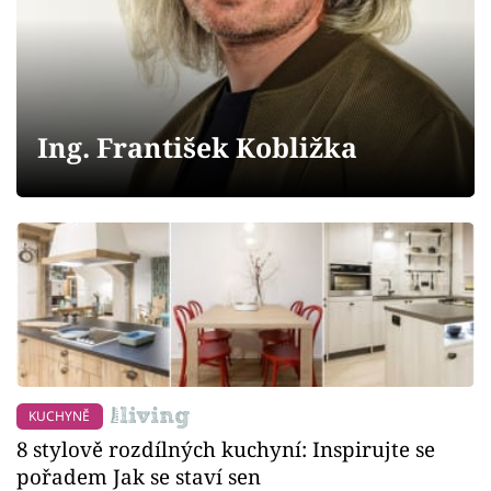
Sledujte prima+
Přihlášení
Ing. František Kobližka
Sledujte nás
KUCHYNĚ
8 stylově rozdílných kuchyní: Inspirujte se
pořadem Jak se staví sen