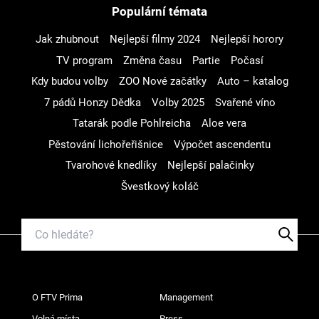
Populární témata
Jak zhubnout
Nejlepší filmy 2024
Nejlepší horory
TV program
Změna času
Partie
Počasí
Kdy budou volby
ZOO Nové začátky
Auto – katalog
7 pádů Honzy Dědka
Volby 2025
Svařené víno
Tatarák podle Pohlreicha
Aloe vera
Pěstování lichořeřišnice
Výpočet ascendentu
Tvarohové knedlíky
Nejlepší palačinky
Švestkový koláč
O FTV Prima
Management
Volná místa
Press