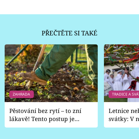
PŘEČTĚTE SI TAKÉ
ZAHRADA
TRADICE A SVÁ
Pěstování bez rytí – to zní
Letnice ne
lákavě! Tento postup je
svátky: V n
vhodný jen pro některé
pondělí z
zahrady