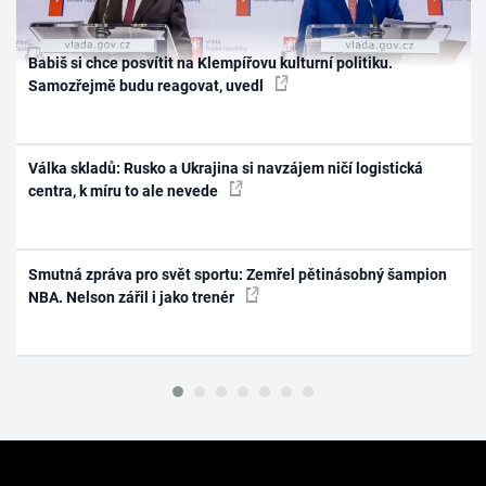
Babiš si chce posvítit na Klempířovu kulturní politiku.
Samozřejmě budu reagovat, uvedl
Válka skladů: Rusko a Ukrajina si navzájem ničí logistická
centra, k míru to ale nevede
Smutná zpráva pro svět sportu: Zemřel pětinásobný šampion
NBA. Nelson zářil i jako trenér