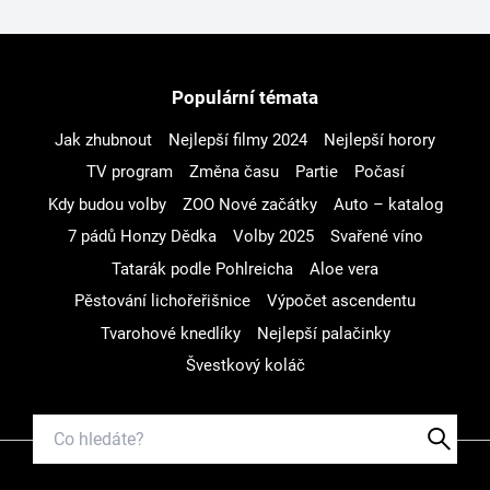
Populární témata
Jak zhubnout
Nejlepší filmy 2024
Nejlepší horory
TV program
Změna času
Partie
Počasí
Kdy budou volby
ZOO Nové začátky
Auto – katalog
7 pádů Honzy Dědka
Volby 2025
Svařené víno
Tatarák podle Pohlreicha
Aloe vera
Pěstování lichořeřišnice
Výpočet ascendentu
Tvarohové knedlíky
Nejlepší palačinky
Švestkový koláč