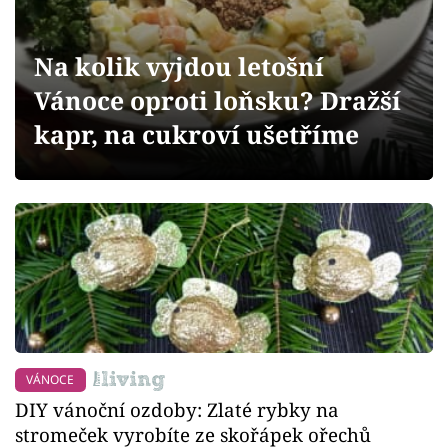
Sledujte prima+
Na kolik vyjdou letošní
Přihlášení
Vánoce oproti loňsku? Dražší
kapr, na cukroví ušetříme
Sledujte nás
VÁNOCE
DIY vánoční ozdoby: Zlaté rybky na
stromeček vyrobíte ze skořápek ořechů