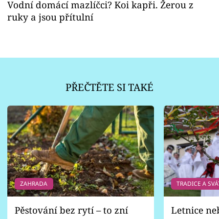
Vodní domácí mazlíčci? Koi kapři. Žerou z
ruky a jsou přítulní
PŘEČTĚTE SI TAKÉ
ZAHRADA
TRADICE A SVÁ
Pěstování bez rytí – to zní
Letnice ne