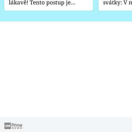
lákavě! Tento postup je
svátky: V n
vhodný jen pro některé
pondělí z
zahrady