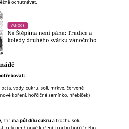
ěžně ochutnávat.
VÁNOCE
Na Štěpána není pána: Tradice a
koledy druhého svátku vánočního
inádě
potřebovat:
octa, vody, cukru, soli, mrkve, červené
ř, nové koření, hořčičné semínko, hřebíček)
y
, zhruba
půl dílu cukru
a trochu soli.
st, celý pepř, nové koření, trochu hořčičného