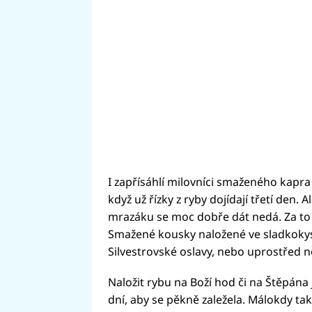
I zapřísáhlí milovníci smaženého kapra
když už řízky z ryby dojídají třetí den. 
mrazáku se moc dobře dát nedá. Za to
Smažené kousky naložené ve sladkokys
Silvestrovské oslavy, nebo uprostřed n
Naložit rybu na Boží hod či na Štěpána 
dní, aby se pěkně zaležela. Málokdy tak