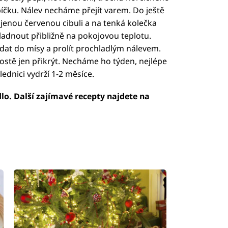
čku. Nálev necháme přejít varem. Do ještě
jenou červenou cibuli a na tenká kolečka
adnout přibližně na pokojovou teplotu.
at do mísy a prolít prochladlým nálevem.
ostě jen přikrýt. Necháme ho týden, nejlépe
lednici vydrží 1-2 měsíce.
ídlo. Další zajímavé recepty najdete na