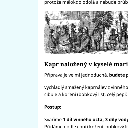
protože málokdo odolá a nebude průb
Kapr naložený v kyselé mar
Příprava je velmi jednoduchá,
budete 
vychladlý smažený kaprnálev z vinného 
cibule a koření (bobkový list, celý pep
Postup:
Svaříme
1 díl vinného octa,
3 díly vod
Přidáme podle chuti koření, bobkový li