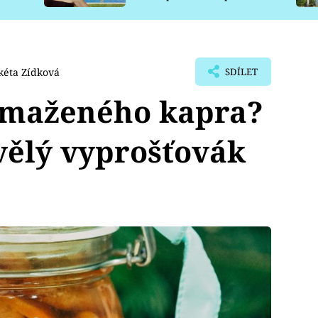
pro psy
éta Zídková
SDÍLET
 smaženého kapra?
kvělý vyprošťovák