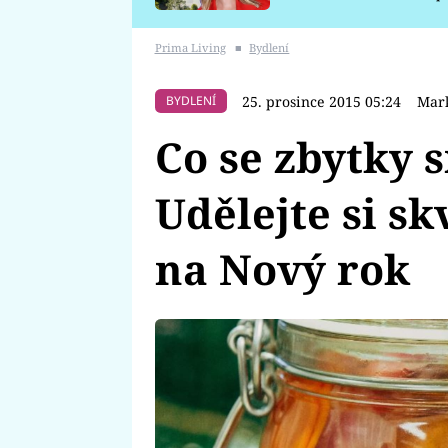
požáru
Prima Living
■
Bydlení
25. prosince 2015 05:24
Mark
BYDLENÍ
Co se zbytky
Udělejte si s
na Nový rok