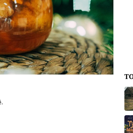
TO
ě.