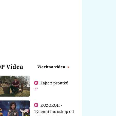
P Videa
Všechna videa
Zajíc z proutků
KOZOROH -
Týdenní horoskop od