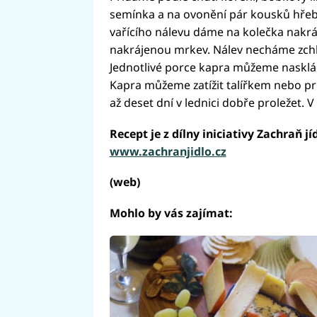
semínka a na ovonění pár kousků hřebí
vařícího nálevu dáme na kolečka nakrá
nakrájenou mrkev. Nálev necháme zchl
Jednotlivé porce kapra můžeme nasklád
Kapra můžeme zatížit talířkem nebo pr
až deset dní v lednici dobře proležet. V 
Recept je z dílny iniciativy Zachraň j
www.zachranjidlo.cz
(web)
Mohlo by vás zajímat: