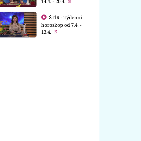
14.4. - 20.4.
ŠTÍR - Týdenní
horoskop od 7.4. -
13.4.