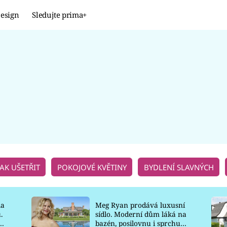
esign
Sledujte prima+
Design
TRENDY
JAK NA TO
PROMĚNY
NAŠE TIPY
JAK UŠETŘIT
POKOJOVÉ KVĚTINY
BYDLENÍ SLAVNÝCH
la
Meg Ryan prodává luxusní
.
sídlo. Moderní dům láká na
o
bazén, posilovnu i sprchu