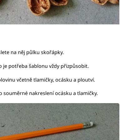
lete na něj půlku skořápky.
o je potřeba šablonu vždy přizpůsobit.
lovinu včetně tlamičky, ocásku a ploutví.
ro souměrné nakreslení ocásku a tlamičky.