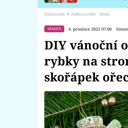
požáru
Prima Living
■
Tradice a svátky
Vánoce
6. prosince 2022 07:00
Simon
VÁNOCE
DIY vánoční o
rybky na stro
skořápek oře