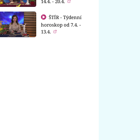
14.4. - 20.4.
ŠTÍR - Týdenní
horoskop od 7.4. -
13.4.