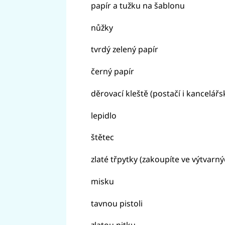
papír a tužku na šablonu
nůžky
tvrdý zelený papír
černý papír
děrovací kleště (postačí i kancelář
lepidlo
štětec
zlaté třpytky (zakoupíte ve výtvarný
misku
tavnou pistoli