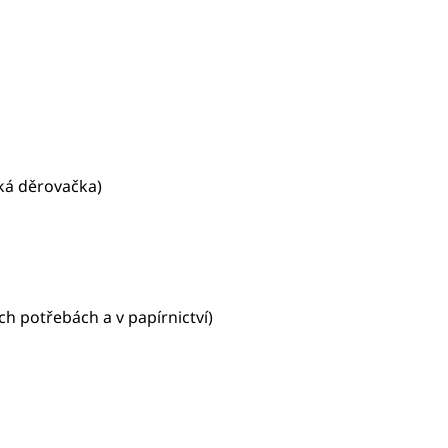
ská děrovačka)
ch potřebách a v papírnictví)