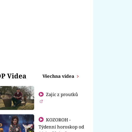
P Videa
Všechna videa
Zajíc z proutků
KOZOROH -
Týdenní horoskop od