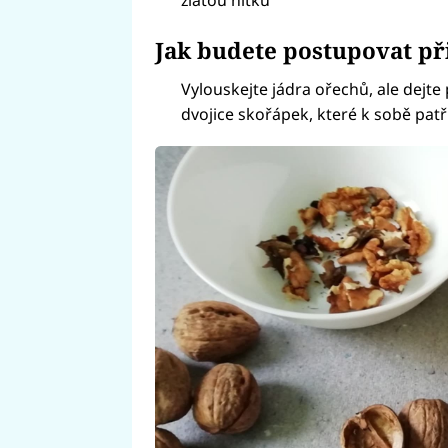
zlatou nitku
Jak budete postupovat př
Vylouskejte jádra ořechů, ale dejte 
dvojice skořápek, které k sobě patř