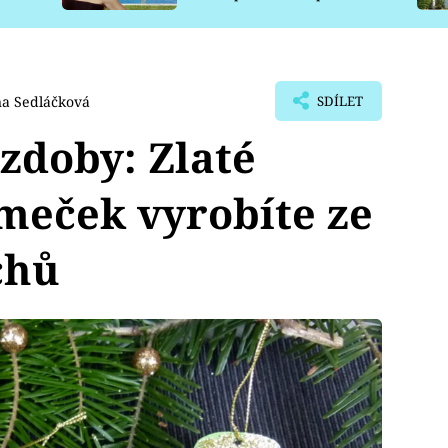
pro psy
a Sedláčková
SDÍLET
zdoby: Zlaté
meček vyrobíte ze
chů