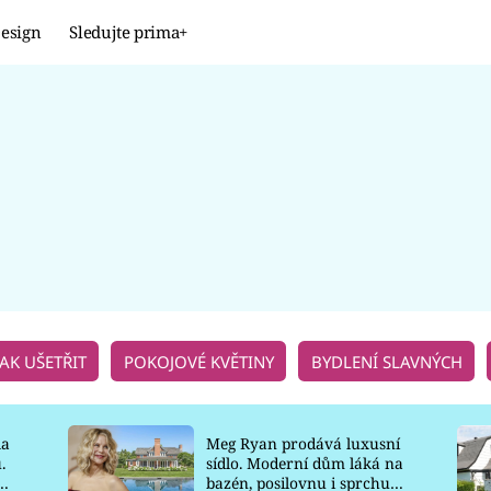
esign
Sledujte prima+
Design
TRENDY
JAK NA TO
PROMĚNY
NAŠE TIPY
JAK UŠETŘIT
POKOJOVÉ KVĚTINY
BYDLENÍ SLAVNÝCH
la
Meg Ryan prodává luxusní
.
sídlo. Moderní dům láká na
o
bazén, posilovnu i sprchu