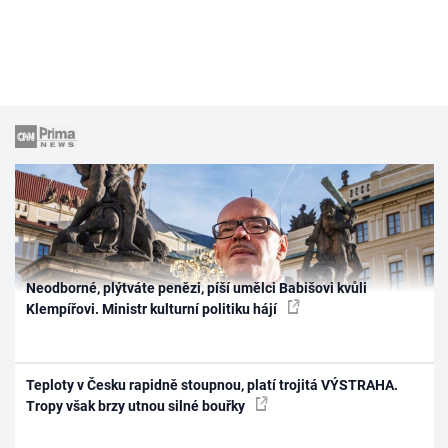
Neodborné, plýtváte penězi, píší umělci Babišovi kvůli
Klempířovi. Ministr kulturní politiku hájí
Teploty v Česku rapidně stoupnou, platí trojitá VÝSTRAHA.
Tropy však brzy utnou silné bouřky