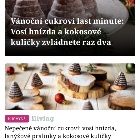
Sledujte prima+
Vánoční cukroví last minute:
Přihlášení
Vosí hnízda a kokosové
kuličky zvládnete raz dva
Sledujte nás
KUCHYNĚ
Nepečené vánoční cukroví: vosí hnízda,
lanýžové pralinky a kokosové kuličky