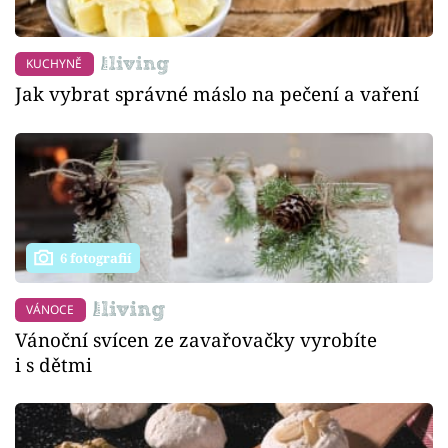
KUCHYNĚ
Jak vybrat správné máslo na pečení a vaření
6 fotografií
VÁNOCE
Vánoční svícen ze zavařovačky vyrobíte
i s dětmi