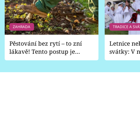
ZAHRADA
TRADICE A SVÁ
Pěstování bez rytí – to zní
Letnice ne
lákavě! Tento postup je
svátky: V n
vhodný jen pro některé
pondělí z
zahrady