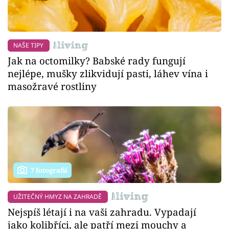
NAŠE TIPY
Jak na octomilky? Babské rady fungují
nejlépe, mušky zlikvidují pasti, láhev vína i
masožravé rostliny
7 fotografií
UŽITEČNÝ HMYZ NA ZAHRADĚ
Nejspíš létají i na vaši zahradu. Vypadají
jako kolibříci, ale patří mezi mouchy a