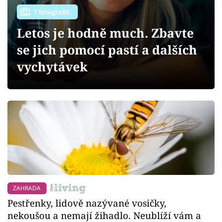
Sledujte prima+
7 fotografií
Letos je hodně much. Zbavte
Přihlášení
se jich pomocí pastí a dalších
vychytávek
Sledujte nás
ZAHRADA
Pestřenky, lidově nazývané vosičky,
nekoušou a nemají žihadlo. Neublíží vám a