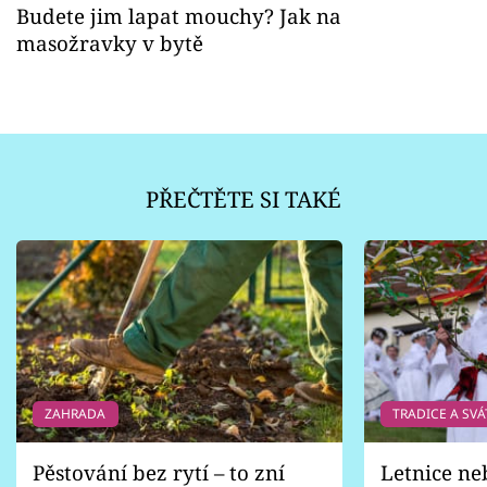
Budete jim lapat mouchy? Jak na
masožravky v bytě
PŘEČTĚTE SI TAKÉ
ZAHRADA
TRADICE A SVÁ
Pěstování bez rytí – to zní
Letnice ne