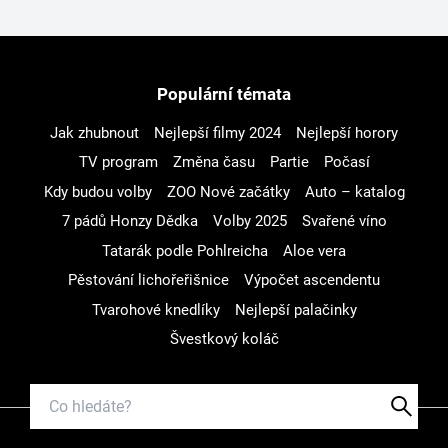
Populární témata
Jak zhubnout
Nejlepší filmy 2024
Nejlepší horory
TV program
Změna času
Partie
Počasí
Kdy budou volby
ZOO Nové začátky
Auto – katalog
7 pádů Honzy Dědka
Volby 2025
Svařené víno
Tatarák podle Pohlreicha
Aloe vera
Pěstování lichořeřišnice
Výpočet ascendentu
Tvarohové knedlíky
Nejlepší palačinky
Švestkový koláč