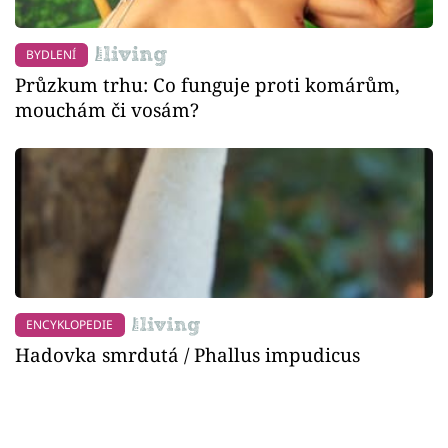
BYDLENÍ
Průzkum trhu: Co funguje proti komárům,
mouchám či vosám?
ENCYKLOPEDIE
Hadovka smrdutá / Phallus impudicus