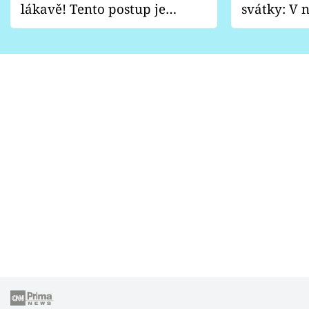
lákavě! Tento postup je
svátky: V n
vhodný jen pro některé
pondělí z
zahrady