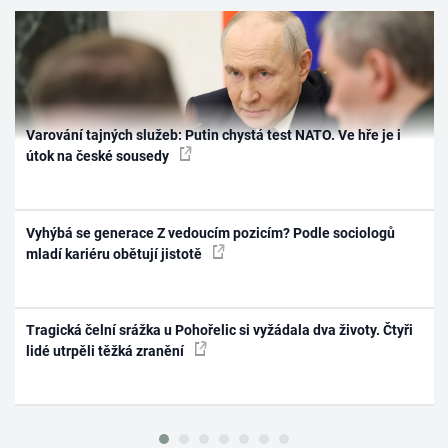
Varování tajných služeb: Putin chystá test NATO. Ve hře je i
útok na české sousedy
Vyhýbá se generace Z vedoucím pozicím? Podle sociologů
mladí kariéru obětují jistotě
Tragická čelní srážka u Pohořelic si vyžádala dva životy. Čtyři
lidé utrpěli těžká zranění