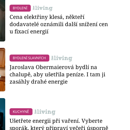
BYDLENÍ
Cena elektřiny klesá, někteří
dodavatelé oznámili další snížení cen
u fixací energií
BYDLENÍ SLAVNÝCH
Jaroslava Obermaierová bydlí na
chalupě, aby ušetřila peníze. I tam ji
zasáhly drahé energie
KUCHYNĚ
Ušetřete energii při vaření. Vyberte
sporák, který připraví večeři úsporně