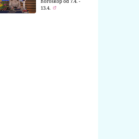
horoskop od 7.4. -
13.4.