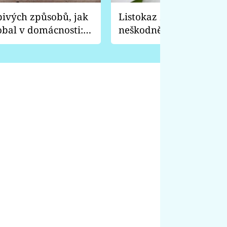
pivých způsobů, jak
Listokaz zahradní vyp
obal v domácnosti:
neškodně, ale je to prev
 nože a vydrhne
před tímhle broukem c
rostliny