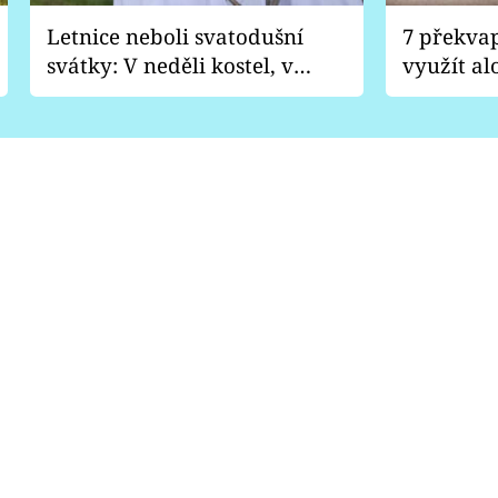
Letnice neboli svatodušní
7 překva
svátky: V neděli kostel, v
využít al
pondělí zábava
Nabrousí
nádobí