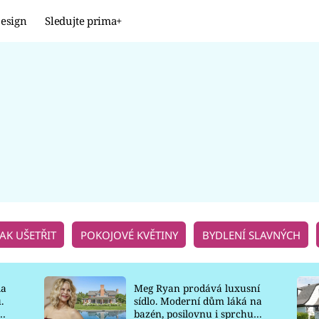
esign
Sledujte prima+
Design
TRENDY
JAK NA TO
PROMĚNY
NAŠE TIPY
JAK UŠETŘIT
POKOJOVÉ KVĚTINY
BYDLENÍ SLAVNÝCH
la
Meg Ryan prodává luxusní
.
sídlo. Moderní dům láká na
o
bazén, posilovnu i sprchu