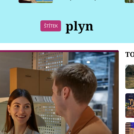
pro psy
plyn
ŠTÍTEK
TO