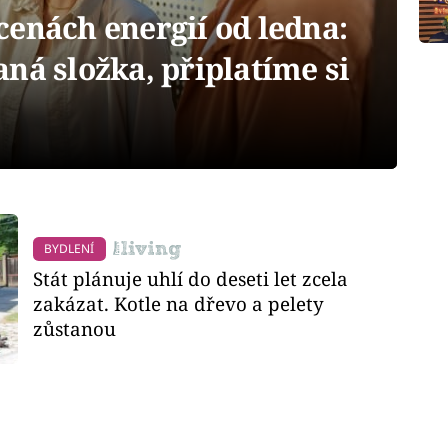
cenách energií od ledna:
ná složka, připlatíme si
BYDLENÍ
Stát plánuje uhlí do deseti let zcela
zakázat. Kotle na dřevo a pelety
zůstanou