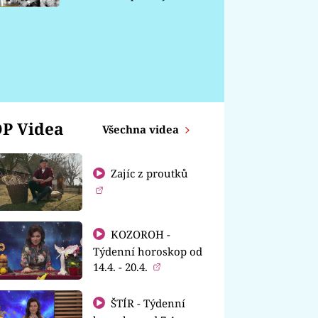
chátrá
P Videa
Všechna videa
Zajíc z proutků
KOZOROH -
Týdenní horoskop od
14.4. - 20.4.
ŠTÍR - Týdenní