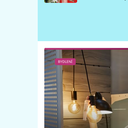
požáru
BYDLENÍ