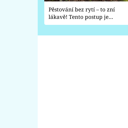
Pěstování bez rytí – to zní
lákavě! Tento postup je
vhodný jen pro některé
zahrady