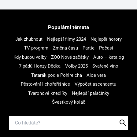
Populární témata
Jak zhubnout
Nejlepší filmy 2024
Nejlepší horory
TV program
Změna času
Partie
Počasí
Kdy budou volby
ZOO Nové začátky
Auto – katalog
7 pádů Honzy Dědka
Volby 2025
Svařené víno
Tatarák podle Pohlreicha
Aloe vera
Pěstování lichořeřišnice
Výpočet ascendentu
Tvarohové knedlíky
Nejlepší palačinky
Švestkový koláč