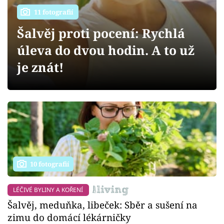
Sledujte prima+
11 fotografií
Šalvěj proti pocení: Rychlá
Přihlášení
úleva do dvou hodin. A to už
je znát!
Sledujte nás
10 fotografií
LÉČIVÉ BYLINY A KOŘENÍ
Šalvěj, meduňka, libeček: Sběr a sušení na
zimu do domácí lékárničky