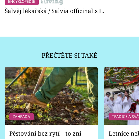
ENCYKLOPEDIE
Šalvěj lékařská / Salvia officinalis L.
PŘEČTĚTE SI TAKÉ
ZAHRADA
TRADICE A SVÁ
Pěstování bez rytí – to zní
Letnice ne