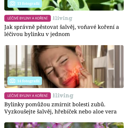
13 fotografií
LÉČIVÉ BYLINY A KOŘENÍ
Jak správně pěstovat šalvěj, voňavé koření a
léčivou bylinku v jednom
14 fotografií
LÉČIVÉ BYLINY A KOŘENÍ
Bylinky pomůžou zmírnit bolesti zubů.
Vyzkoušejte šalvěj, hřebíček nebo aloe vera