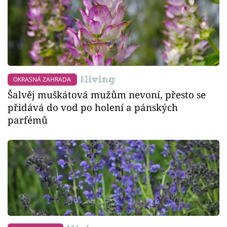
OKRASNÁ ZAHRADA
Šalvěj muškátová mužům nevoní, přesto se
přidává do vod po holení a pánských
parfémů