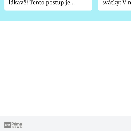
lákavě! Tento postup je
svátky: V n
vhodný jen pro některé
pondělí z
zahrady