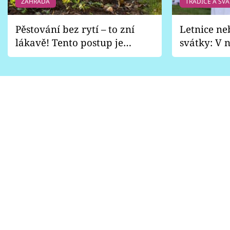
ZAHRADA
TRADICE A SVÁ
Pěstování bez rytí – to zní
Letnice ne
lákavě! Tento postup je
svátky: V n
vhodný jen pro některé
pondělí z
zahrady