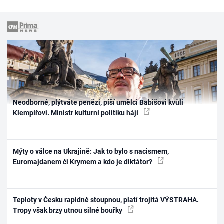
Neodborné, plýtváte penězi, píší umělci Babišovi kvůli
Klempířovi. Ministr kulturní politiku hájí
Mýty o válce na Ukrajině: Jak to bylo s nacismem,
Euromajdanem či Krymem a kdo je diktátor?
Teploty v Česku rapidně stoupnou, platí trojitá VÝSTRAHA.
Tropy však brzy utnou silné bouřky