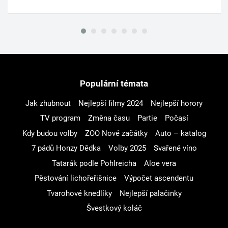
Populární témata
Jak zhubnout
Nejlepší filmy 2024
Nejlepší horory
TV program
Změna času
Partie
Počasí
Kdy budou volby
ZOO Nové začátky
Auto – katalog
7 pádů Honzy Dědka
Volby 2025
Svařené víno
Tatarák podle Pohlreicha
Aloe vera
Pěstování lichořeřišnice
Výpočet ascendentu
Tvarohové knedlíky
Nejlepší palačinky
Švestkový koláč