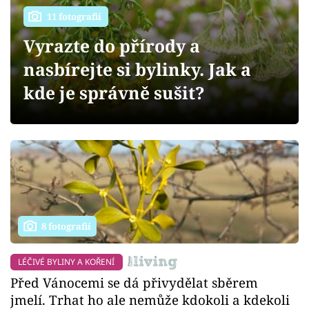
Sledujte prima+
11 fotografií
Vyrazte do přírody a
Přihlášení
nasbírejte si bylinky. Jak a
kde je správně sušit?
Sledujte nás
8 fotografií
LÉČIVÉ BYLINY A KOŘENÍ
Před Vánocemi se dá přivydělat sběrem
jmelí. Trhat ho ale nemůže kdokoli a kdekoli