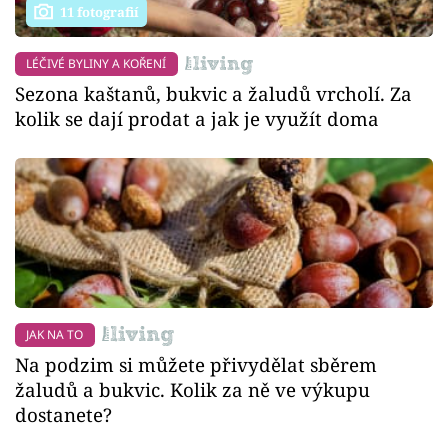
11 fotografií
LÉČIVÉ BYLINY A KOŘENÍ
Sezona kaštanů, bukvic a žaludů vrcholí. Za
kolik se dají prodat a jak je využít doma
JAK NA TO
Na podzim si můžete přivydělat sběrem
žaludů a bukvic. Kolik za ně ve výkupu
dostanete?