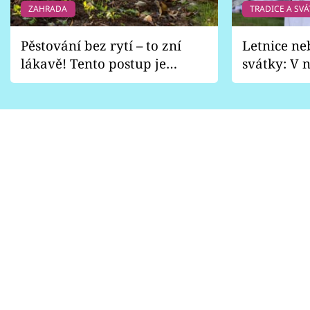
ZAHRADA
TRADICE A SVÁ
Pěstování bez rytí – to zní
Letnice ne
lákavě! Tento postup je
svátky: V n
vhodný jen pro některé
pondělí z
zahrady