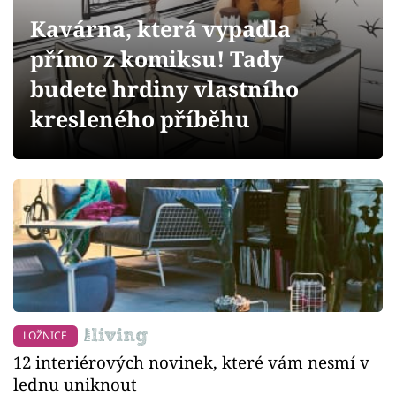
Sledujte prima+
Kavárna, která vypadla
přímo z komiksu! Tady
Přihlášení
budete hrdiny vlastního
kresleného příběhu
Sledujte nás
LOŽNICE
12 interiérových novinek, které vám nesmí v
lednu uniknout