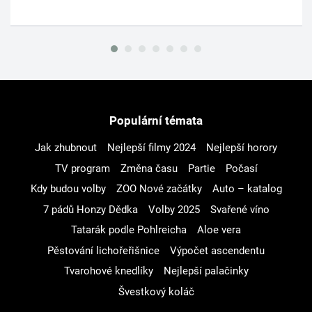
Populární témata
Jak zhubnout
Nejlepší filmy 2024
Nejlepší horory
TV program
Změna času
Partie
Počasí
Kdy budou volby
ZOO Nové začátky
Auto – katalog
7 pádů Honzy Dědka
Volby 2025
Svařené víno
Tatarák podle Pohlreicha
Aloe vera
Pěstování lichořeřišnice
Výpočet ascendentu
Tvarohové knedlíky
Nejlepší palačinky
Švestkový koláč