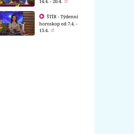
14.4. - 20.4.
ŠTÍR - Týdenní
horoskop od 7.4. -
13.4.