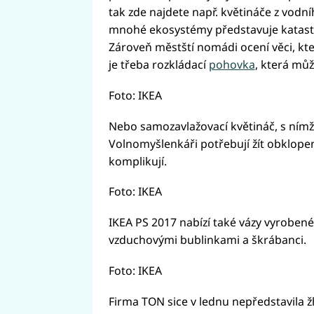
tak zde najdete např. květináče z vodní
mnohé ekosystémy představuje katastro
Zároveň městští nomádi ocení věci, kte
je třeba rozkládací
pohovka
, která můž
Foto: IKEA
Nebo samozavlažovací květináč, s nímž př
Volnomyšlenkáři potřebují žít obklopeni
komplikují.
Foto: IKEA
IKEA PS 2017 nabízí také vázy vyrobené
vzduchovými bublinkami a škrábanci.
Foto: IKEA
Firma TON sice v lednu nepředstavila