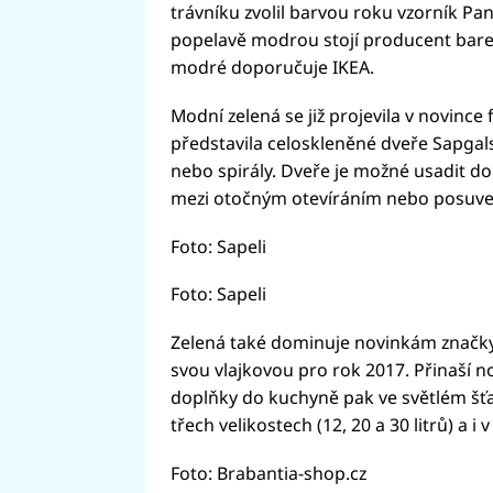
trávníku zvolil barvou roku vzorník Pa
popelavě modrou stojí producent barev
modré doporučuje IKEA.
Modní zelená se již projevila v novince 
představila celoskleněné dveře Sapga
nebo spirály. Dveře je možné usadit d
mezi otočným otevíráním nebo posuv
Foto: Sapeli
Foto: Sapeli
Zelená také dominuje novinkám značky 
svou vlajkovou pro rok 2017. Přinaší 
doplňky do kuchyně pak ve světlém šťa
třech velikostech (12, 20 a 30 litrů) a 
Foto: Brabantia-shop.cz