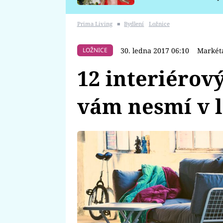
požáru
Prima Living
■
Bydlení
Ložnice
30. ledna 2017 06:10
Markét
LOŽNICE
12 interiérov
vám nesmí v 