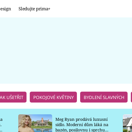
esign
Sledujte prima+
Design
TRENDY
JAK NA TO
PROMĚNY
NAŠE TIPY
JAK UŠETŘIT
POKOJOVÉ KVĚTINY
BYDLENÍ SLAVNÝCH
la
Meg Ryan prodává luxusní
.
sídlo. Moderní dům láká na
o
bazén, posilovnu i sprchu