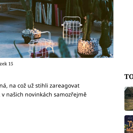
zek 15
TO
ná, na což už stihli zareagovat
k v našich novinkách samozřejmě