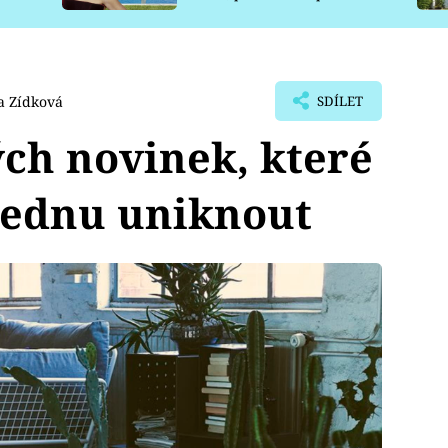
pro psy
a Zídková
SDÍLET
ých novinek, které
lednu uniknout