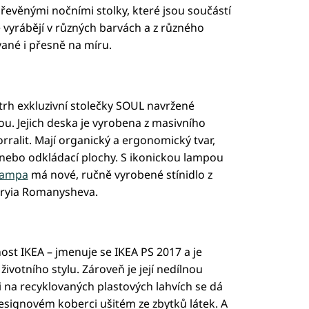
dřevěnými nočními stolky, které jsou součástí
se vyrábějí v různých barvách a z různého
vané i přesně na míru.
trh exkluzivní stolečky SOUL navržené
u. Jejich deska je vyrobena z masivního
alit. Mají organický a ergonomický tvar,
nebo odkládací plochy. S ikonickou lampou
ampa
má nové, ručně vyrobené stínidlo z
toryia Romanysheva.
ost IKEA – jmenuje se IKEA PS 2017 a je
votního stylu. Zároveň je její nedílnou
i na recyklovaných plastových lahvích se dá
esignovém koberci ušitém ze zbytků látek. A