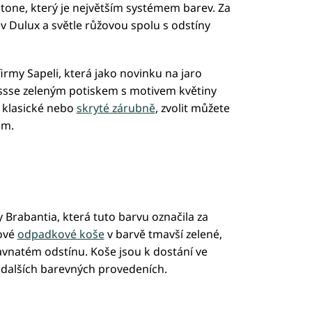
ntone, který je největším systémem barev. Za
 Dulux a světle růžovou spolu s odstíny
firmy Sapeli, která jako novinku na jaro
lssse zeleným potiskem s motivem květiny
o klasické nebo
skryté zárubně
, zvolit můžete
em.
Brabantia, která tuto barvu označila za
nové
odpadkové koše
v barvě tmavší zelené,
vnatém odstínu. Koše jsou k dostání ve
i v dalších barevných provedeních.