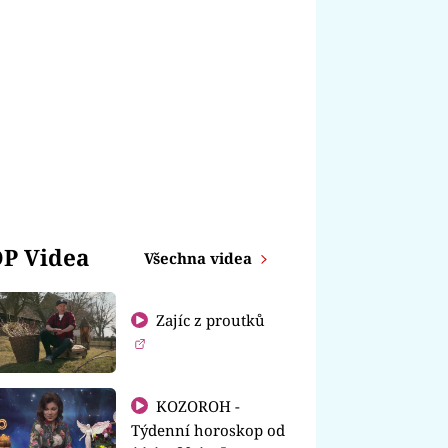
P Videa
Všechna videa
Zajíc z proutků
KOZOROH -
Týdenní horoskop od