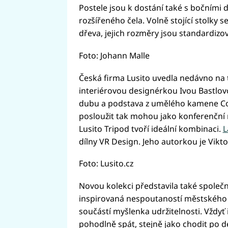
Postele jsou k dostání také s bočními 
rozšířeného čela. Volně stojící stolky 
dřeva, jejich rozměry jsou standardizo
Foto: Johann Malle
Česká firma Lusito uvedla nedávno na 
interiérovou designérkou Ivou Bastlovo
dubu a podstava z umělého kamene Corr
posloužit tak mohou jako konferenční 
Lusito Tripod tvoří ideální kombinaci.
L
dílny VR Design. Jeho autorkou je Vik
Foto: Lusito.cz
Novou kolekci představila také společn
inspirovaná nespoutaností městského ži
součástí myšlenka udržitelnosti. Vždyť 
pohodlně spát, stejně jako chodit po d