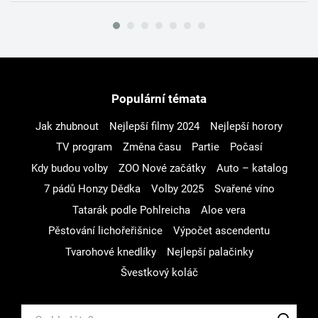
Populární témata
Jak zhubnout
Nejlepší filmy 2024
Nejlepší horory
TV program
Změna času
Partie
Počasí
Kdy budou volby
ZOO Nové začátky
Auto – katalog
7 pádů Honzy Dědka
Volby 2025
Svařené víno
Tatarák podle Pohlreicha
Aloe vera
Pěstování lichořeřišnice
Výpočet ascendentu
Tvarohové knedlíky
Nejlepší palačinky
Švestkový koláč