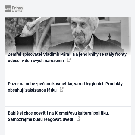
Zemřel spisovatel Vladimír Páral. Na jeho knihy se stály fronty,
odešel v den svých narozenin
Pozor na nebezpečnou kosmetiku, varují hygienici. Produkty
obsahují zakázanou látku
Babiš si chce posvítit na Klempířovu kulturní politiku.
Samozřejmě budu reagovat, uvedl