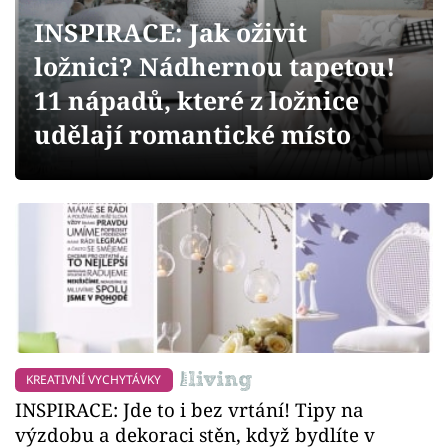
Sledujte prima+
INSPIRACE: Jak oživit
ložnici? Nádhernou tapetou!
Přihlášení
11 nápadů, které z ložnice
udělají romantické místo
Sledujte nás
KREATIVNÍ VYCHYTÁVKY
INSPIRACE: Jde to i bez vrtání! Tipy na
výzdobu a dekoraci stěn, když bydlíte v