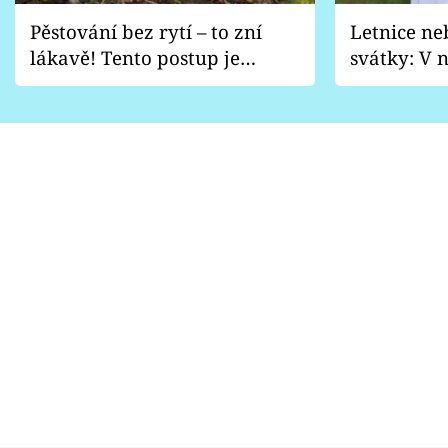
Pěstování bez rytí – to zní
Letnice ne
lákavě! Tento postup je
svátky: V n
vhodný jen pro některé
pondělí z
zahrady