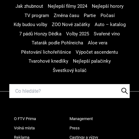
Jak zhubnout
Nejlepší filmy 2024
Nejlepší horory
TV program
Změna času
Partie
Počasí
Kdy budou volby
ZOO Nové začátky
Auto – katalog
7 pádů Honzy Dědka
Volby 2025
Svařené víno
Tatarák podle Pohlreicha
Aloe vera
Pěstování lichořeřišnice
Výpočet ascendentu
Tvarohové knedlíky
Nejlepší palačinky
Švestkový koláč
O FTV Prima
Management
Volná místa
Press
Reklama
Castingy a výzvy