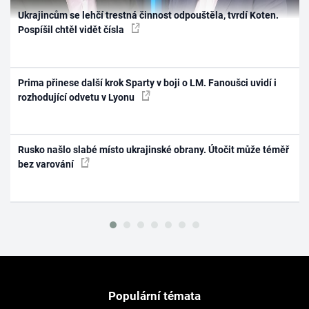
Ukrajincům se lehčí trestná činnost odpouštěla, tvrdí Koten.
Pospíšil chtěl vidět čísla
Prima přinese další krok Sparty v boji o LM. Fanoušci uvidí i
rozhodující odvetu v Lyonu
Rusko našlo slabé místo ukrajinské obrany. Útočit může téměř
bez varování
Populární témata