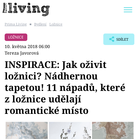
Prima Living
■
Bydlení
Ložnice
Trendy:
JAK UŠETŘIT
POKOJOVÉ KVĚTINY
LOŽNICE
SDÍLET
BYDLENÍ SLAVNÝCH
ZAHRADA
10. května 2018 06:00
Tereza Javorová
INSPIRACE: Jak oživit
ložnici? Nádhernou
Témata
tapetou! 11 nápadů, které
Bydlení
z ložnice udělají
romantické místo
Zahrada
Design