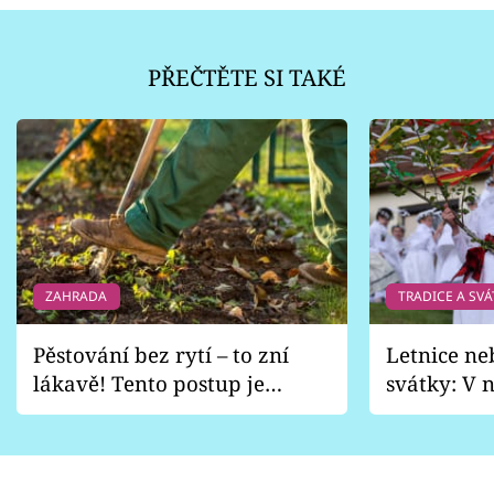
PŘEČTĚTE SI TAKÉ
ZAHRADA
TRADICE A SVÁ
Pěstování bez rytí – to zní
Letnice ne
lákavě! Tento postup je
svátky: V n
vhodný jen pro některé
pondělí z
zahrady