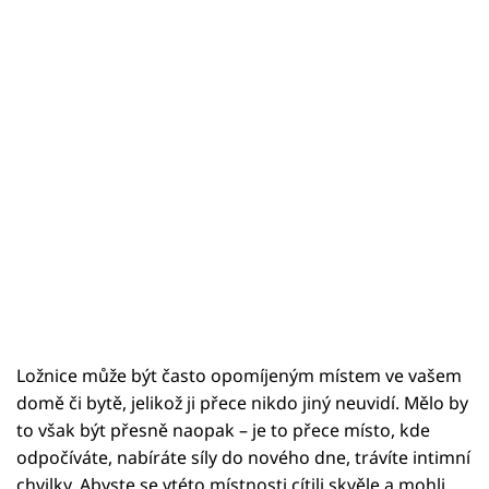
Ložnice může být často opomíjeným místem ve vašem
domě či bytě, jelikož ji přece nikdo jiný neuvidí. Mělo by
to však být přesně naopak – je to přece místo, kde
odpočíváte, nabíráte síly do nového dne, trávíte intimní
chvilky. Abyste se vtéto místnosti cítili skvěle a mohli