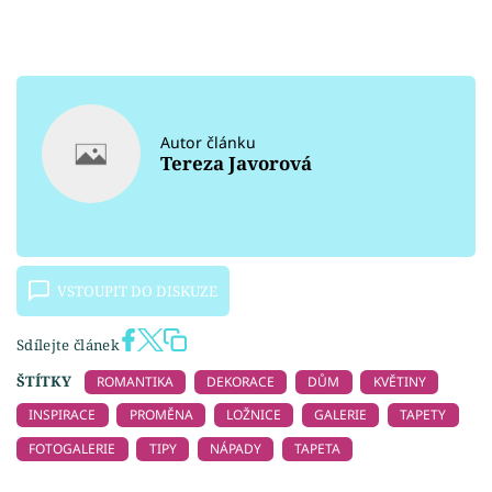
Autor článku
Tereza Javorová
VSTOUPIT DO DISKUZE
Sdílejte článek
ŠTÍTKY
ROMANTIKA
DEKORACE
DŮM
KVĚTINY
INSPIRACE
PROMĚNA
LOŽNICE
GALERIE
TAPETY
FOTOGALERIE
TIPY
NÁPADY
TAPETA