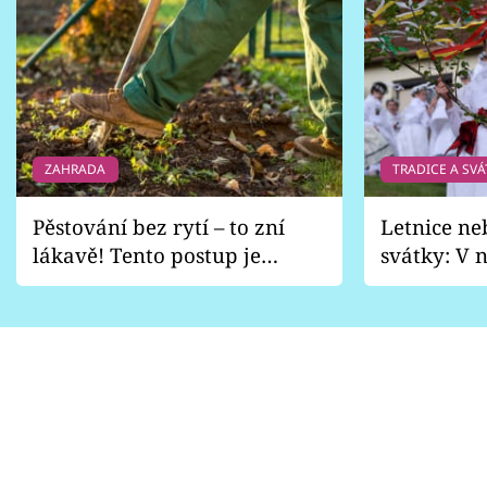
ZAHRADA
TRADICE A SVÁ
Pěstování bez rytí – to zní
Letnice ne
lákavě! Tento postup je
svátky: V n
vhodný jen pro některé
pondělí z
zahrady