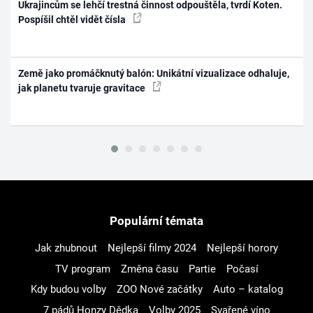
Ukrajincům se lehčí trestná činnost odpouštěla, tvrdí Koten.
Pospíšil chtěl vidět čísla
Země jako promáčknutý balón: Unikátní vizualizace odhaluje,
jak planetu tvaruje gravitace
Populární témata
Jak zhubnout
Nejlepší filmy 2024
Nejlepší horory
TV program
Změna času
Partie
Počasí
Kdy budou volby
ZOO Nové začátky
Auto – katalog
7 pádů Honzy Dědka
Volby 2025
Svařené víno