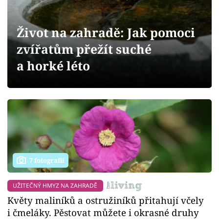
Sledujte prima+
Život na zahradě: Jak pomoci
Přihlášení
zvířatům přežít suché
a horké léto
Sledujte nás
7 fotografií
UŽITEČNÝ HMYZ NA ZAHRADĚ
Květy maliníků a ostružiníků přitahují včely
i čmeláky. Pěstovat můžete i okrasné druhy