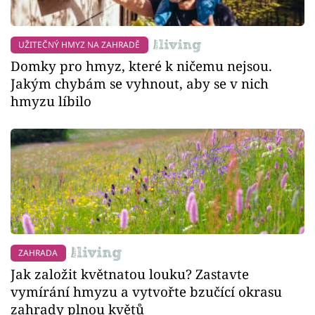
UŽITEČNÝ HMYZ NA ZAHRADĚ
Domky pro hmyz, které k ničemu nejsou.
Jakým chybám se vyhnout, aby se v nich
hmyzu líbilo
ZAHRADA
Jak založit květnatou louku? Zastavte
vymírání hmyzu a vytvořte bzučící okrasu
zahrady plnou květů