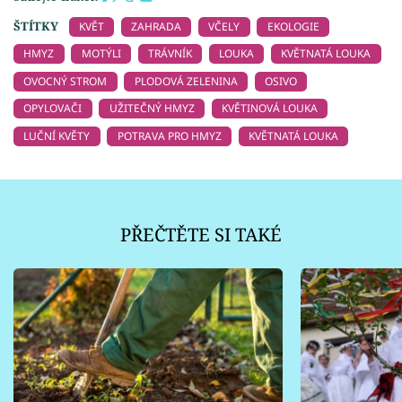
ŠTÍTKY
KVĚT
ZAHRADA
VČELY
EKOLOGIE
HMYZ
MOTÝLI
TRÁVNÍK
LOUKA
KVĚTNATÁ LOUKA
OVOCNÝ STROM
PLODOVÁ ZELENINA
OSIVO
OPYLOVAČI
UŽITEČNÝ HMYZ
KVĚTINOVÁ LOUKA
LUČNÍ KVĚTY
POTRAVA PRO HMYZ
KVĚTNATÁ LOUKA
PŘEČTĚTE SI TAKÉ