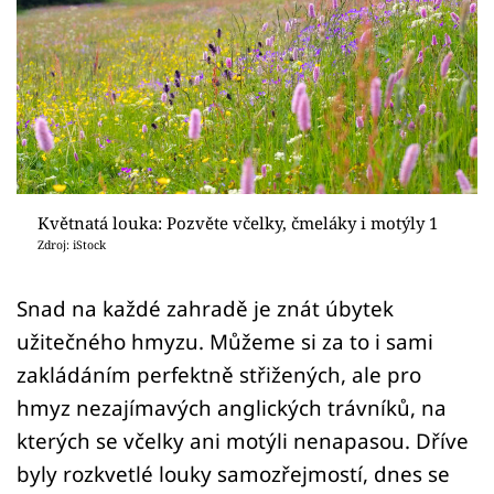
Sledujte prima+
Přihlášení
Sledujte nás
Květnatá louka: Pozvěte včelky, čmeláky i motýly 1
Zdroj: iStock
Snad na každé zahradě je znát úbytek
užitečného hmyzu. Můžeme si za to i sami
zakládáním perfektně střižených, ale pro
hmyz nezajímavých anglických trávníků, na
kterých se včelky ani motýli nenapasou. Dříve
byly rozkvetlé louky samozřejmostí, dnes se