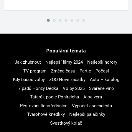
Populární témata
Jak zhubnout
Nejlepší filmy 2024
Nejlepší horory
TV program
Změna času
Partie
Počasí
Kdy budou volby
ZOO Nové začátky
Auto – katalog
7 pádů Honzy Dědka
Volby 2025
Svařené víno
Tatarák podle Pohlreicha
Aloe vera
Pěstování lichořeřišnice
Výpočet ascendentu
Tvarohové knedlíky
Nejlepší palačinky
Švestkový koláč