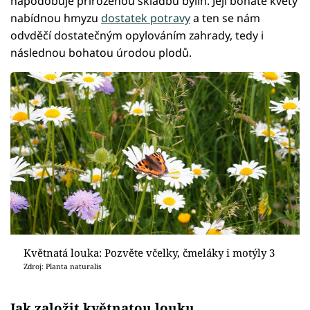
napodobuje přirozenou skladbu bylin. Její bohaté květy
nabídnou hmyzu
dostatek potravy
a ten se nám
odvděčí dostatečným opylováním zahrady, tedy i
následnou bohatou úrodou plodů.
Květnatá louka: Pozvěte včelky, čmeláky i motýly 3
Zdroj: Planta naturalis
Jak založit květnatou louku