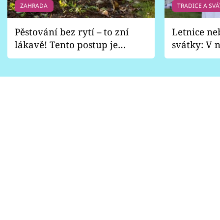
ZAHRADA
TRADICE A SVÁ
Pěstování bez rytí – to zní
Letnice ne
lákavě! Tento postup je
svátky: V n
vhodný jen pro některé
pondělí z
zahrady