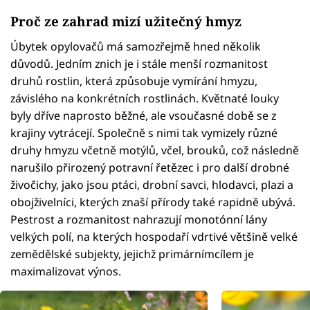
Proč ze zahrad mizí užitečný hmyz
Úbytek opylovačů má samozřejmě hned několik
důvodů. Jedním znich je i stále menší rozmanitost
druhů rostlin, která způsobuje vymírání hmyzu,
závislého na konkrétních rostlinách. Květnaté louky
byly dříve naprosto běžné, ale vsoučasné době se z
krajiny vytrácejí. Společně s nimi tak vymizely různé
druhy hmyzu včetně motýlů, včel, brouků, což následně
narušilo přirozený potravní řetězec i pro další drobné
živočichy, jako jsou ptáci, drobní savci, hlodavci, plazi a
obojživelníci, kterých znaší přírody také rapidně ubývá.
Pestrost a rozmanitost nahrazují monotónní lány
velkých polí, na kterých hospodaří vdrtivé většině velké
zemědělské subjekty, jejichž primárnímcílem je
maximalizovat výnos.