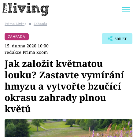
Prima Living
■
Zahrada
Trendy:
JAK UŠETŘIT
POKOJOVÉ KVĚTINY
ZAHRADA
SDÍLET
BYDLENÍ SLAVNÝCH
ZAHRADA
15. dubna 2020 10:00
redakce Prima Zoom
Jak založit květnatou
louku? Zastavte vymírání
Témata
hmyzu a vytvořte bzučící
Bydlení
okrasu zahrady plnou
květů
Zahrada
Design