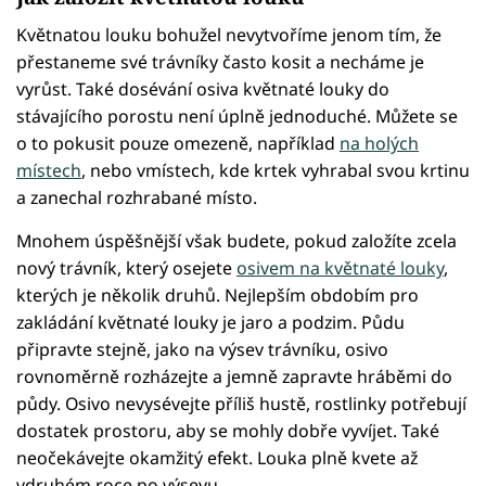
Květnatou louku bohužel nevytvoříme jenom tím, že
přestaneme své trávníky často kosit a necháme je
vyrůst. Také dosévání osiva květnaté louky do
stávajícího porostu není úplně jednoduché. Můžete se
o to pokusit pouze omezeně, například
na holých
místech
, nebo vmístech, kde krtek vyhrabal svou krtinu
a zanechal rozhrabané místo.
Mnohem úspěšnější však budete, pokud založíte zcela
nový trávník, který osejete
osivem na květnaté louky
,
kterých je několik druhů. Nejlepším obdobím pro
zakládání květnaté louky je jaro a podzim. Půdu
připravte stejně, jako na výsev trávníku, osivo
rovnoměrně rozházejte a jemně zapravte hráběmi do
půdy. Osivo nevysévejte příliš hustě, rostlinky potřebují
dostatek prostoru, aby se mohly dobře vyvíjet. Také
neočekávejte okamžitý efekt. Louka plně kvete až
vdruhém roce po výsevu.