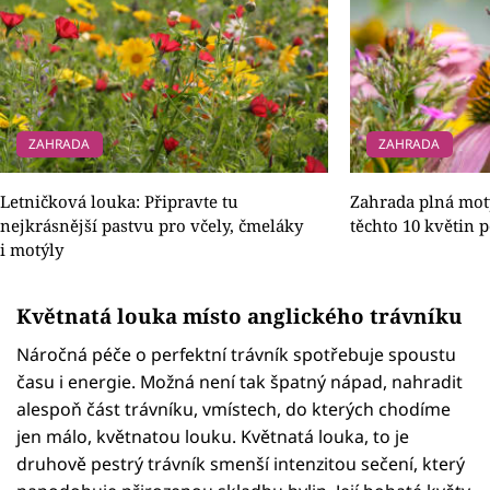
ZAHRADA
ZAHRADA
Letničková louka: Připravte tu
Zahrada plná mot
nejkrásnější pastvu pro včely, čmeláky
těchto 10 květin 
i motýly
Květnatá louka místo anglického trávníku
Náročná péče o perfektní trávník spotřebuje spoustu
času i energie. Možná není tak špatný nápad, nahradit
alespoň část trávníku, vmístech, do kterých chodíme
jen málo, květnatou louku. Květnatá louka, to je
druhově pestrý trávník smenší intenzitou sečení, který