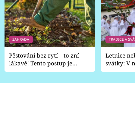
ZAHRADA
TRADICE A SVÁ
Pěstování bez rytí – to zní
Letnice ne
lákavě! Tento postup je
svátky: V n
vhodný jen pro některé
pondělí z
zahrady