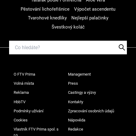
Tatarák podle Pohlreicha
Aloe vera
Pěstování lichořeřišnice
Výpočet ascendentu
Tvarohové knedlíky
Nejlepší palačinky
Švestkový koláč
O FTV Prima
Management
Volná místa
Press
Reklama
Castingy a výzvy
HbbTV
Kontakty
Podmínky užívání
Zpracování osobních údajů
Cookies
Nápověda
Vlastník FTV Prima spol. s
Redakce
r.o.