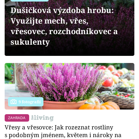
Sledujte prima+
Dušičková výzdoba hrobu:
Využijte mech, vřes,
Přihlášení
vřesovec, rozchodníkovec a
sukulenty
Sledujte nás
9 fotografií
ZAHRADA
Vřesy a vřesovce: Jak rozeznat rostliny
s podobným jménem, květem i nároky na