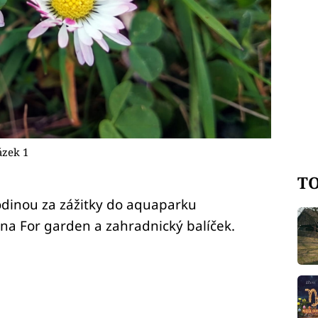
ázek 1
TO
rodinou za zážitky do aquaparku
 na For garden a zahradnický balíček.