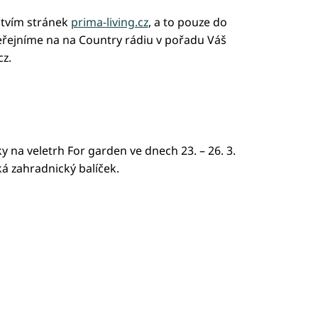
ctvím stránek
prima-living.cz
, a to pouze do
zveřejníme na na Country rádiu v pořadu Váš
cz.
 na veletrh For garden ve dnech 23. – 26. 3.
á zahradnický balíček.