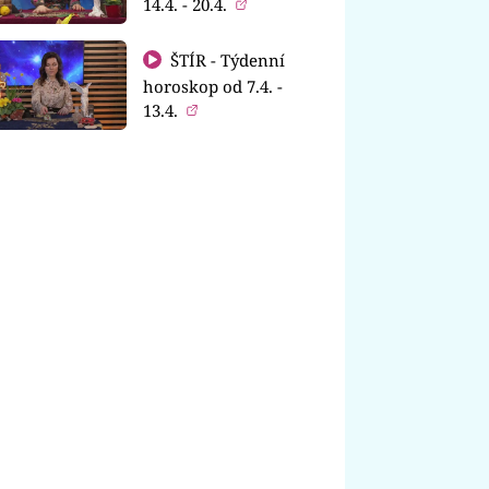
14.4. - 20.4.
ŠTÍR - Týdenní
horoskop od 7.4. -
13.4.