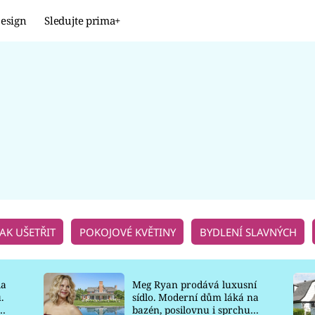
esign
Sledujte prima+
Design
TRENDY
JAK NA TO
PROMĚNY
NAŠE TIPY
JAK UŠETŘIT
POKOJOVÉ KVĚTINY
BYDLENÍ SLAVNÝCH
la
Meg Ryan prodává luxusní
.
sídlo. Moderní dům láká na
o
bazén, posilovnu i sprchu