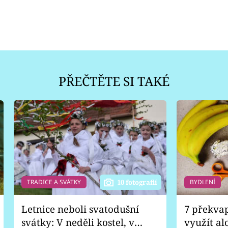
PŘEČTĚTE SI TAKÉ
TRADICE A SVÁTKY
BYDLENÍ
10 fotografií
Letnice neboli svatodušní
7 překva
svátky: V neděli kostel, v
využít al