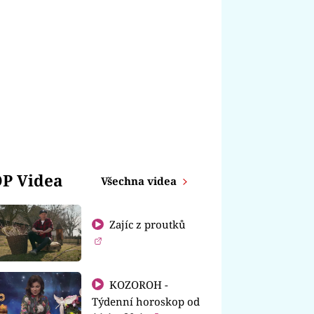
P Videa
Všechna videa
Zajíc z proutků
KOZOROH -
Týdenní horoskop od