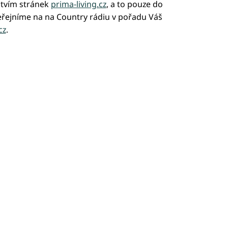
ctvím stránek
prima-living.cz
, a to pouze do
zveřejníme na na Country rádiu v pořadu Váš
cz
.