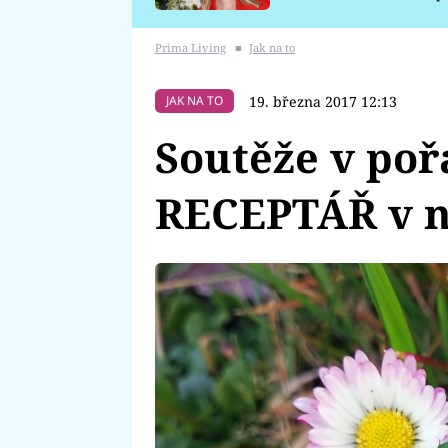
požáru
Prima Living
■
Jak na to
19. března 2017 12:13
JAK NA TO
Soutěže v po
RECEPTÁŘ v ne