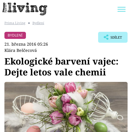
Prima Living
■
Bydlení
Trendy:
JAK UŠETŘIT
POKOJOVÉ KVĚTINY
BYDLENÍ
SDÍLET
BYDLENÍ SLAVNÝCH
ZAHRADA
21. března 2016 05:26
Klára Beščecová
Ekologické barvení vajec:
Dejte letos vale chemii
Témata
Bydlení
Zahrada
Design