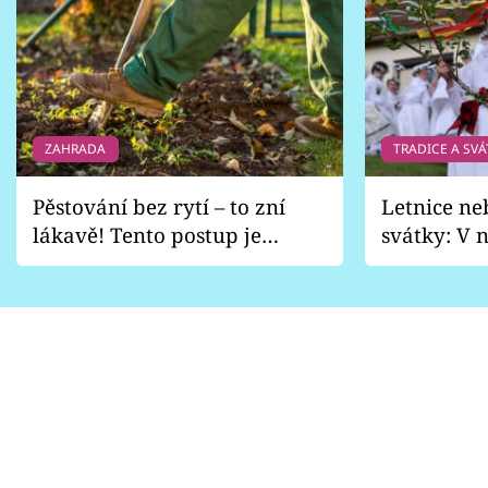
ZAHRADA
TRADICE A SVÁ
Pěstování bez rytí – to zní
Letnice ne
lákavě! Tento postup je
svátky: V n
vhodný jen pro některé
pondělí z
zahrady