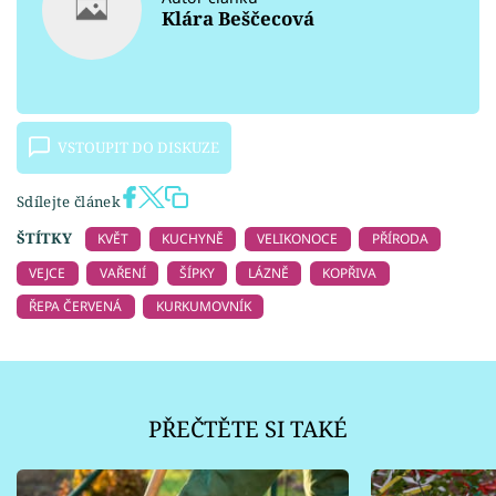
Klára Beščecová
VSTOUPIT DO DISKUZE
Sdílejte článek
ŠTÍTKY
KVĚT
KUCHYNĚ
VELIKONOCE
PŘÍRODA
VEJCE
VAŘENÍ
ŠÍPKY
LÁZNĚ
KOPŘIVA
ŘEPA ČERVENÁ
KURKUMOVNÍK
PŘEČTĚTE SI TAKÉ