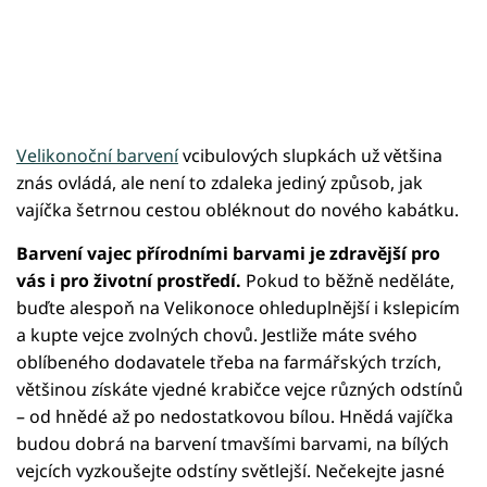
Velikonoční barvení
vcibulových slupkách už většina
znás ovládá, ale není to zdaleka jediný způsob, jak
vajíčka šetrnou cestou obléknout do nového kabátku.
Barvení vajec přírodními barvami je zdravější pro
vás i pro životní prostředí.
Pokud to běžně neděláte,
buďte alespoň na Velikonoce ohleduplnější i kslepicím
a kupte vejce zvolných chovů. Jestliže máte svého
oblíbeného dodavatele třeba na farmářských trzích,
většinou získáte vjedné krabičce vejce různých odstínů
– od hnědé až po nedostatkovou bílou. Hnědá vajíčka
budou dobrá na barvení tmavšími barvami, na bílých
vejcích vyzkoušejte odstíny světlejší. Nečekejte jasné