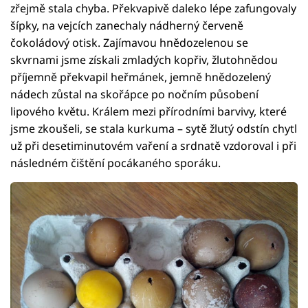
zřejmě stala chyba. Překvapivě daleko lépe zafungovaly
šípky, na vejcích zanechaly nádherný červeně
čokoládový otisk. Zajímavou hnědozelenou se
skvrnami jsme získali zmladých kopřiv, žlutohnědou
příjemně překvapil heřmánek, jemně hnědozelený
nádech zůstal na skořápce po nočním působení
lipového květu. Králem mezi přírodními barvivy, které
jsme zkoušeli, se stala kurkuma – sytě žlutý odstín chytl
už při desetiminutovém vaření a srdnatě vzdoroval i při
následném čištění pocákaného sporáku.