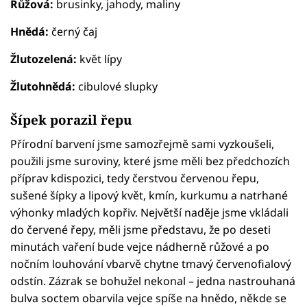
Růžová:
brusinky, jahody, maliny
Hnědá:
černý čaj
Žlutozelená:
květ lípy
Žlutohnědá:
cibulové slupky
Šípek porazil řepu
Přírodní barvení jsme samozřejmě sami vyzkoušeli,
použili jsme suroviny, které jsme měli bez předchozích
příprav kdispozici, tedy čerstvou červenou řepu,
sušené šípky a lipový květ, kmín, kurkumu a natrhané
výhonky mladých kopřiv. Největší naděje jsme vkládali
do červené řepy, měli jsme představu, že po deseti
minutách vaření bude vejce nádherně růžové a po
nočním louhování vbarvě chytne tmavý červenofialový
odstín. Zázrak se bohužel nekonal – jedna nastrouhaná
bulva soctem obarvila vejce spíše na hnědo, někde se