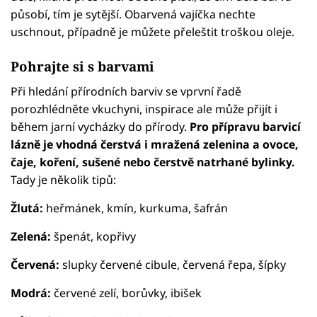
působí, tím je sytější. Obarvená vajíčka nechte
uschnout, případně je můžete přeleštit troškou oleje.
Pohrajte si s barvami
Při hledání přírodních barviv se vprvní řadě
porozhlédněte vkuchyni, inspirace ale může přijít i
během jarní vycházky do přírody.
Pro přípravu barvicí
lázně je vhodná čerstvá i mražená zelenina a ovoce,
čaje, koření, sušené nebo čerstvě natrhané bylinky.
Tady je několik tipů:
Žlutá:
heřmánek, kmín, kurkuma, šafrán
Zelená:
špenát, kopřivy
Červená:
slupky červené cibule, červená řepa, šípky
Modrá:
červené zelí, borůvky, ibišek