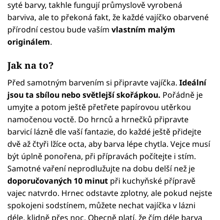
syté barvy, takhle fungují průmyslově vyrobená
barviva, ale to překoná fakt, že každé vajíčko obarvené
přírodní cestou bude vaším
vlastním malým
originálem
.
Jak na to?
Před samotným barvením si připravte vajíčka.
Ideální
jsou ta sbílou nebo světlejší skořápkou.
Pořádně je
umyjte a potom ještě přetřete papírovou utěrkou
namočenou voctě. Do hrnců a hrnečků připravte
barvicí lázně dle vaší fantazie, do každé ještě přidejte
dvě až čtyři lžíce octa, aby barva lépe chytla. Vejce musí
být úplně ponořena, při přípravách počítejte i stím.
Samotné vaření neprodlužujte na dobu delší než je
doporučovaných 10 minut
při kuchyňské přípravě
vajec natvrdo. Hrnec odstavte zplotny, ale pokud nejste
spokojeni sodstínem, můžete nechat vajíčka v lázni
déle, klidně přes noc. Obecně platí, že čím déle barva