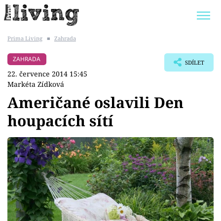
Prima Living
■
Zahrada
Trendy:
JAK UŠETŘIT
POKOJOVÉ KVĚTINY
ZAHRADA
SDÍLET
BYDLENÍ SLAVNÝCH
ZAHRADA
22. července 2014 15:45
Markéta Zídková
Američané oslavili Den
houpacích sítí
Témata
Bydlení
Zahrada
Design