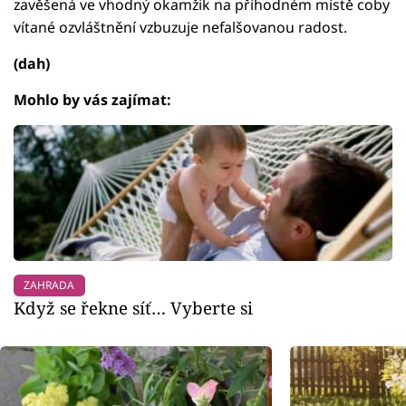
zavěšená ve vhodný okamžik na příhodném místě coby
vítané ozvláštnění vzbuzuje nefalšovanou radost.
(dah)
Mohlo by vás zajímat:
ZAHRADA
Když se řekne síť… Vyberte si