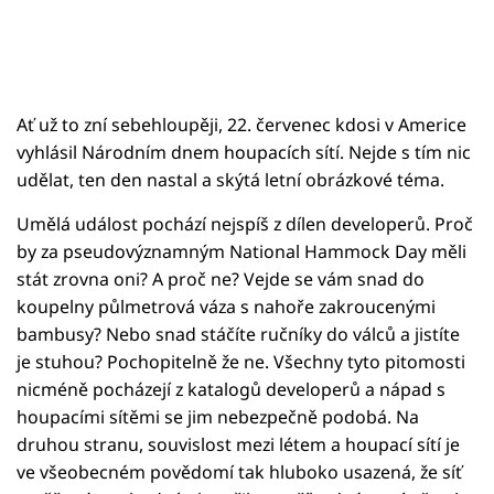
Ať už to zní sebehloupěji, 22. červenec kdosi v Americe
vyhlásil Národním dnem houpacích sítí. Nejde s tím nic
udělat, ten den nastal a skýtá letní obrázkové téma.
Umělá událost pochází nejspíš z dílen developerů. Proč
by za pseudovýznamným National Hammock Day měli
stát zrovna oni? A proč ne? Vejde se vám snad do
koupelny půlmetrová váza s nahoře zakroucenými
bambusy? Nebo snad stáčíte ručníky do válců a jistíte
je stuhou? Pochopitelně že ne. Všechny tyto pitomosti
nicméně pocházejí z katalogů developerů a nápad s
houpacími sítěmi se jim nebezpečně podobá. Na
druhou stranu, souvislost mezi létem a houpací sítí je
ve všeobecném povědomí tak hluboko usazená, že síť