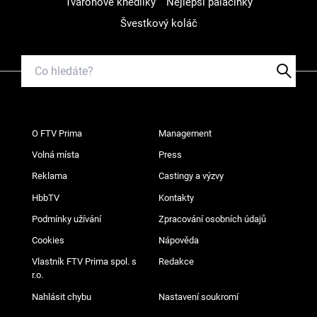
Tvarohové knedlíky
Nejlepší palačinky
Švestkový koláč
O FTV Prima
Management
Volná místa
Press
Reklama
Castingy a výzvy
HbbTV
Kontakty
Podmínky užívání
Zpracování osobních údajů
Cookies
Nápověda
Vlastník FTV Prima spol. s
Redakce
r.o.
Nahlásit chybu
Nastavení soukromí