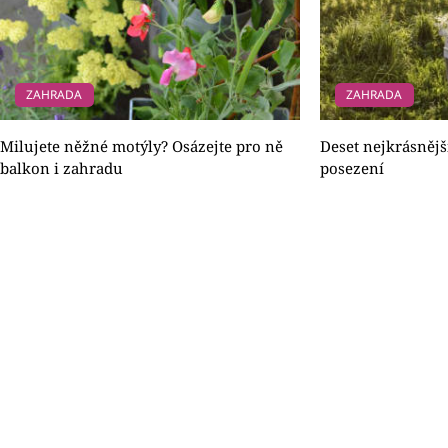
ZAHRADA
ZAHRADA
Milujete něžné motýly? Osázejte pro ně
Deset nejkrásněj
balkon i zahradu
posezení