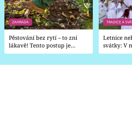
ZAHRADA
TRADICE A SVÁ
Pěstování bez rytí – to zní
Letnice ne
lákavě! Tento postup je
svátky: V n
vhodný jen pro některé
pondělí z
zahrady