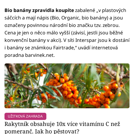
Bio banány zpravidla koupíte
zabalené „v plastových
sáčcích a mají nápis (Bio, Organic, bio banány) a jsou
označeny povinnou národní bio značku tzv. zebrou.
Cena je jen o něco málo vyšší (závisí, jestli jsou běžné
konvenční banány v akci). V síti Interspar jsou k dostání
i banány se známkou Fairtrade,“ uvádí internetová
poradna barvinek.net.
UŽITKOVÁ ZAHRADA
Rakytník obsahuje 10x více vitamínu C než
pomeranč. Jak ho pěstovat?