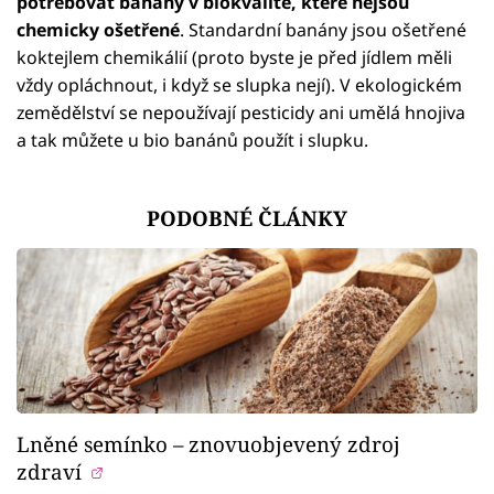
potřebovat banány v biokvalitě, které nejsou
chemicky ošetřené
. Standardní banány jsou ošetřené
koktejlem chemikálií (proto byste je před jídlem měli
vždy opláchnout, i když se slupka nejí). V ekologickém
zemědělství se nepoužívají pesticidy ani umělá hnojiva
a tak můžete u bio banánů použít i slupku.
PODOBNÉ ČLÁNKY
Lněné semínko – znovuobjevený zdroj
zdraví