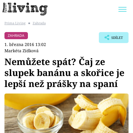
Prima Living
■
Zahrada
Trendy:
JAK UŠETŘIT
POKOJOVÉ KVĚTINY
ZAHRADA
SDÍLET
BYDLENÍ SLAVNÝCH
ZAHRADA
1. března 2016 13:02
Markéta Zídková
Nemůžete spát? Čaj ze
slupek banánu a skořice je
Témata
lepší než prášky na spaní
Bydlení
Zahrada
Design