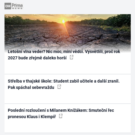
Letošní vlna veder? Nic moc, míní vědci. Vysvětlili, proč rok
2027 bude zřejmě daleko horší
Střelba v thajské škole: Student zabil učitele a další zranil.
Pak spáchal sebevraždu
Poslední rozloučení s Milanem Knížákem: Smuteční řec
pronesou Klaus i Klempíř