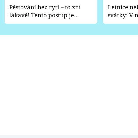
Pěstování bez rytí – to zní
Letnice ne
lákavě! Tento postup je
svátky: V n
vhodný jen pro některé
pondělí z
zahrady