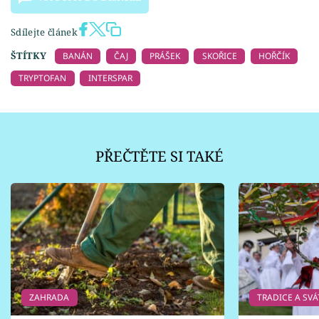
Sdílejte článek
ŠTÍTKY
BANÁN
ČAJ
PRÁŠEK
SKOŘICE
HOŘČÍK
TRYPTOFAN
INTERSPAR
PŘEČTĚTE SI TAKÉ
ZAHRADA
TRADICE A SVÁ