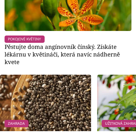
POKOJOVÉ KVĚTINY
Pěstujte doma angínovník čínský. Získáte
lékárnu v květináči, která navíc nádherně
kvete
ZAHRADA
UŽITKOVÁ ZAHR