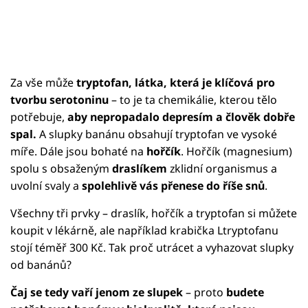
Za vše může
tryptofan, látka, která je klíčová pro
tvorbu serotoninu
– to je ta chemikálie, kterou tělo
potřebuje,
aby nepropadalo depresím a člověk dobře
spal.
A slupky banánu obsahují tryptofan ve vysoké
míře. Dále jsou bohaté na
hořčík
. Hořčík (magnesium)
spolu s obsaženým
draslíkem
zklidní organismus a
uvolní svaly a
spolehlivě vás přenese do říše snů
.
Všechny tři prvky – draslík, hořčík a tryptofan si můžete
koupit v lékárně, ale například krabička Ltryptofanu
stojí téměř 300 Kč. Tak proč utrácet a vyhazovat slupky
od banánů?
Čaj se tedy vaří jenom ze slupek
– proto
budete