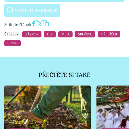
VSTOUPIT DO DISKUZE
Sdílejte článek
ŠTÍTKY
ZÁZVOR
DIY
MED
SKOŘICE
HŘEBÍČEK
SIRUP
PŘEČTĚTE SI TAKÉ