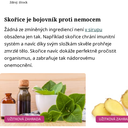
Zdroj: iStock
Skořice je bojovník proti nemocem
Žádná ze zmíněných ingrediencí není
v sirupu
obsažena jen tak. Například skořice chrání imunitní
systém a navíc díky svým složkám skvěle prohřeje
zmrzlé tělo. Skořice navíc dokáže perfektně pročistit
organismus, a zabraňuje tak nádorovému
onemocnění.
UŽITKOVÁ ZAHRADA
UŽITKOVÁ ZAHR