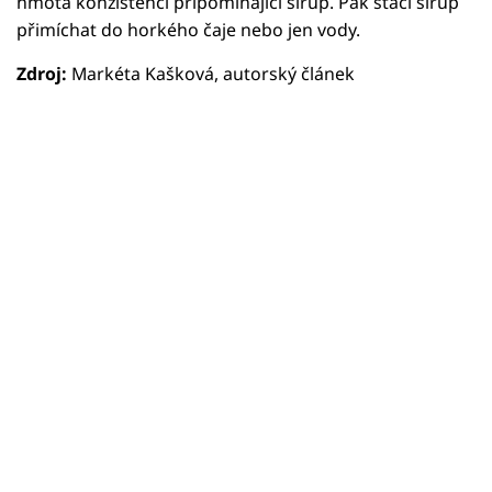
hmota konzistencí připomínající sirup. Pak stačí sirup
přimíchat do horkého čaje nebo jen vody.
Zdroj:
Markéta Kašková, autorský článek