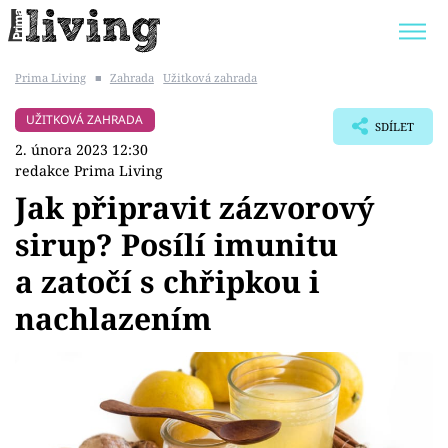
Prima Living
■
Zahrada
Užitková zahrada
Trendy:
JAK UŠETŘIT
POKOJOVÉ KVĚTINY
UŽITKOVÁ ZAHRADA
SDÍLET
BYDLENÍ SLAVNÝCH
ZAHRADA
2. února 2023 12:30
redakce Prima Living
Jak připravit zázvorový
sirup? Posílí imunitu
Témata
a zatočí s chřipkou i
Bydlení
nachlazením
Zahrada
Design