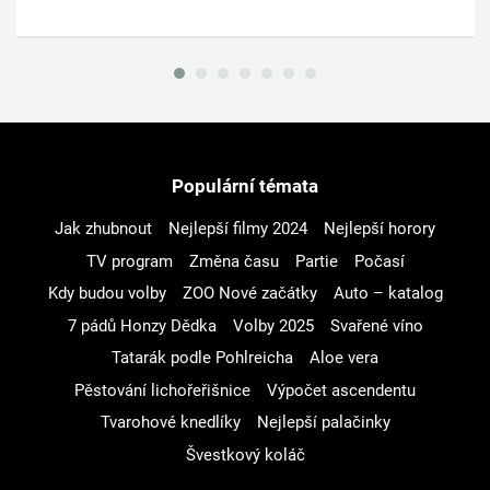
Populární témata
Jak zhubnout
Nejlepší filmy 2024
Nejlepší horory
TV program
Změna času
Partie
Počasí
Kdy budou volby
ZOO Nové začátky
Auto – katalog
7 pádů Honzy Dědka
Volby 2025
Svařené víno
Tatarák podle Pohlreicha
Aloe vera
Pěstování lichořeřišnice
Výpočet ascendentu
Tvarohové knedlíky
Nejlepší palačinky
Švestkový koláč