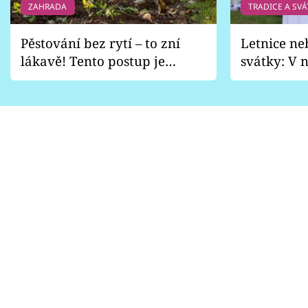
ZAHRADA
TRADICE A SVÁ
Pěstování bez rytí – to zní
Letnice ne
lákavě! Tento postup je
svátky: V n
vhodný jen pro některé
pondělí z
zahrady