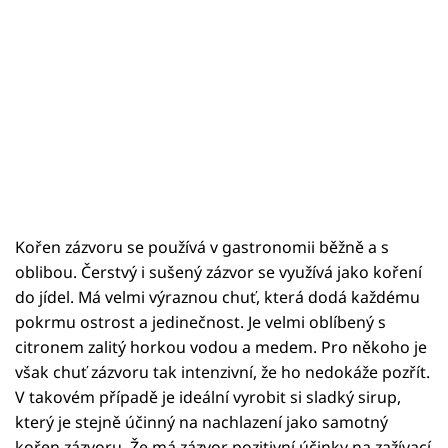
Kořen zázvoru se používá v gastronomii běžně a s
oblibou. Čerstvý i sušený zázvor se využívá jako koření
do jídel. Má velmi výraznou chuť, která dodá každému
pokrmu ostrost a jedinečnost. Je velmi oblíbený s
citronem zalitý horkou vodou a medem. Pro někoho je
však chuť zázvoru tak intenzivní, že ho nedokáže pozřít.
V takovém případě je ideální vyrobit si sladký sirup,
který je stejně účinný na nachlazení jako samotný
kořen zázvoru. Že má zázvor pozitivní účinky na zažívací