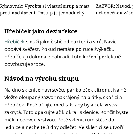
Rýmovník: Vyrobte si vlastní sirup a mast
ZÁZVOR: Návod, j
proti nachlazení! Postup je jednoduchý
nekonečnou záso
Hřebíček jako dezinfekce
Hřebíček
slouží jako čistič od bakterií a virů. Navíc
dodává svěžest. Pokud nemáte po ruce žvýkačku,
hřebíček ji dokonale nahradí. Toto koření perfektně
povzbuzuje srdce.
Návod na výrobu sirupu
Na dno sklenice navrstvěte pár koleček citronu. Na ně
vložte oloupaný zázvor nakrájený na plátky, skořici a
hřebíček. Poté přilijte med tak, aby byla celá vrstva
zakrytá. Toto opakujte až k okraji sklenice. Končit byste
měli medovou vrstvou. Poté sklenici umístěte do
lednice a nechejte 3 dny odležet. Ve sklenici se utvoří