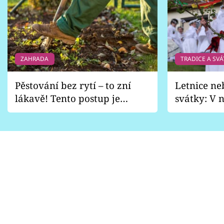
ZAHRADA
TRADICE A SVÁ
Pěstování bez rytí – to zní
Letnice ne
lákavě! Tento postup je
svátky: V n
vhodný jen pro některé
pondělí z
zahrady