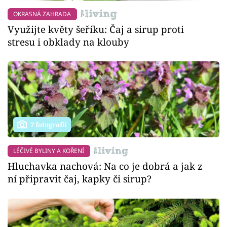
OKRASNÁ ZAHRADA
Využijte květy šeříku: Čaj a sirup proti
stresu i obklady na klouby
7 fotografií
LÉČIVÉ BYLINY A KOŘENÍ
Hluchavka nachová: Na co je dobrá a jak z
ní připravit čaj, kapky či sirup?