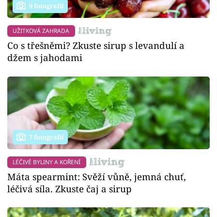
9 fotografií
UŽITKOVÁ ZAHRADA
Co s třešněmi? Zkuste sirup s levandulí a
džem s jahodami
7 fotografií
LÉČIVÉ BYLINY A KOŘENÍ
Máta spearmint: Svěží vůně, jemná chuť,
léčivá síla. Zkuste čaj a sirup