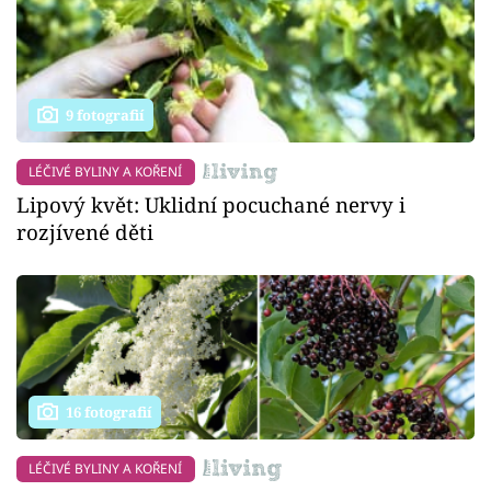
9 fotografií
LÉČIVÉ BYLINY A KOŘENÍ
Lipový květ: Uklidní pocuchané nervy i
rozjívené děti
16 fotografií
LÉČIVÉ BYLINY A KOŘENÍ