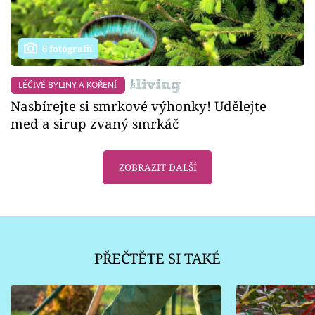
6 fotografií
LÉČIVÉ BYLINY A KOŘENÍ
Nasbírejte si smrkové výhonky! Udělejte
med a sirup zvaný smrkáč
ZOBRAZIT DALŠÍ
PŘEČTĚTE SI TAKÉ