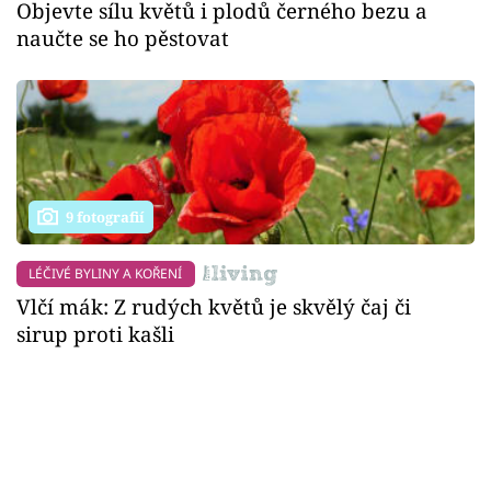
Objevte sílu květů i plodů černého bezu a
naučte se ho pěstovat
9 fotografií
LÉČIVÉ BYLINY A KOŘENÍ
Vlčí mák: Z rudých květů je skvělý čaj či
sirup proti kašli