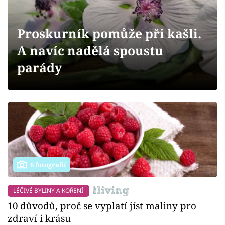
Sledujte prima+
Proskurník pomůže při kašli.
Přihlášení
A navíc nadělá spoustu
parády
Sledujte nás
6 fotografií
LÉČIVÉ BYLINY A KOŘENÍ
10 důvodů, proč se vyplatí jíst maliny pro
zdraví i krásu