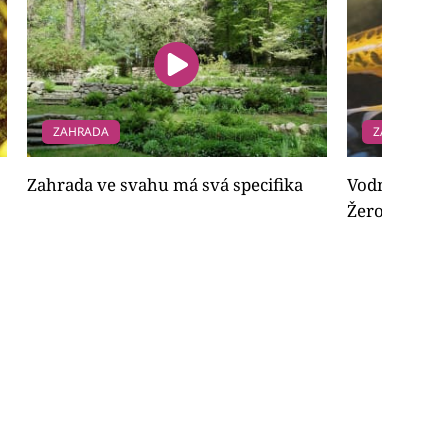
ZAHRADA
ZAHRADA
Zahrada ve svahu má svá specifika
Vodní domácí
Žerou z ruky