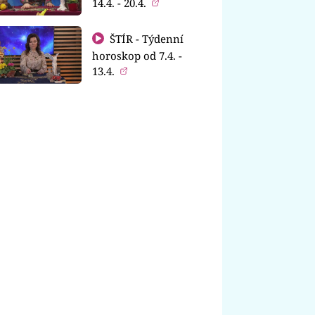
14.4. - 20.4.
ŠTÍR - Týdenní
horoskop od 7.4. -
13.4.