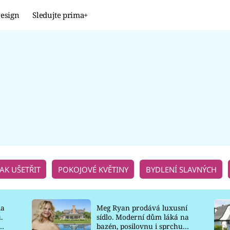
esign
Sledujte prima+
Design
TRENDY
JAK NA TO
PROMĚNY
NAŠE TIPY
JAK UŠETŘIT
POKOJOVÉ KVĚTINY
BYDLENÍ SLAVNÝCH
la
Meg Ryan prodává luxusní
.
sídlo. Moderní dům láká na
o
bazén, posilovnu i sprchu