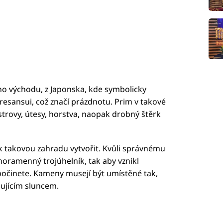
ho východu, z Japonska, kde symbolicky
resansui, což značí prázdnotu. Prim v takové
strovy, útesy, horstva, naopak drobný štěrk
ak takovou zahradu vytvořit. Kvůli správnému
noramenný trojúhelník, tak aby vznikl
počinete. Kameny musejí být umístěné tak,
pujícím sluncem.