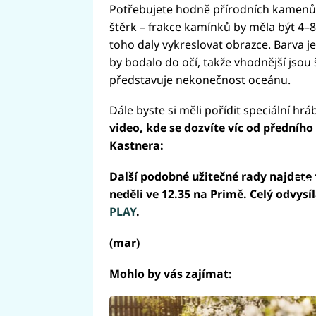
Potřebujete hodně přírodních kamenů 
štěrk – frakce kamínků by měla být 4–
toho daly vykreslovat obrazce. Barva je 
by bodalo do očí, takže vhodnější jso
představuje nekonečnost oceánu.
Dále byste si měli pořídit speciální hr
video, kde se dozvíte víc od předníh
Kastnera:
Další podobné užitečné rady najdet
Fai
neděli ve 12.35 na Primě. Celý odvysí
PLAY
.
(mar)
Mohlo by vás zajímat: