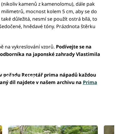
(nikoliv kamenů z kamenolomu), dále pak
8 milimetrů, mocnost kolem 5 cm, aby se do
také důležitá, nesmí se použít ostrá bílá, to
u šedočené, hnědavé tóny. Prázdnota štěrku
ábě na vykreslování vzorů.
Podívejte se na
o odborníka na japonské zahrady Vlastimila
e v pořadu Receptář prima nápadů každou
led to fetch
laný díl najdete v našem archivu na
Prima