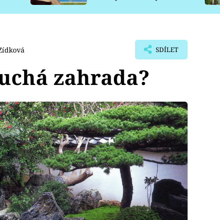
pro psy
Zídková
SDÍLET
 suchá zahrada?