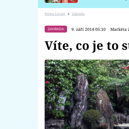
požáru
Prima Living
■
Zahrada
9. září 2014 05:10
Markéta 
ZAHRADA
Víte, co je to