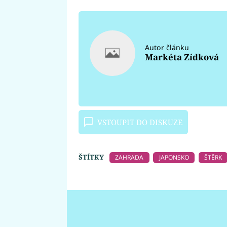
Autor článku
Markéta Zídková
VSTOUPIT DO DISKUZE
ŠTÍTKY
ZAHRADA
JAPONSKO
ŠTĚRK