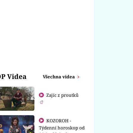
P Videa
Všechna videa
Zajíc z proutků
KOZOROH -
Týdenní horoskop od