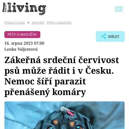
Prima Living
■
Speciály
Péče o mazlíčky
Trendy:
JAK UŠETŘIT
POKOJOVÉ KVĚTINY
PÉČE O MAZLÍČKY
SDÍLET
BYDLENÍ SLAVNÝCH
ZAHRADA
16. srpna 2023 07:00
Lenka Valjentová
Zákeřná srdeční červivost
psů může řádit i v Česku.
Témata
Nemoc šíří parazit
Bydlení
přenášený komáry
Zahrada
Design