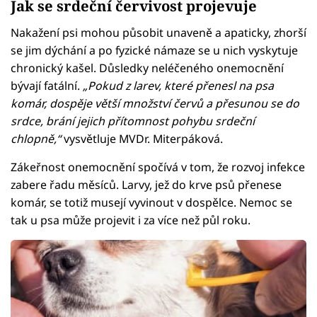
Jak se srdeční červivost projevuje
Nakažení psi mohou působit unaveně a apaticky, zhorší
se jim dýchání a po fyzické námaze se u nich vyskytuje
chronický kašel. Důsledky neléčeného onemocnění
bývají fatální.
„Pokud z larev, které přenesl na psa
komár, dospěje větší množství červů a přesunou se do
srdce, brání jejich přítomnost pohybu srdeční
chlopně,“
vysvětluje MVDr. Miterpáková.
Zákeřnost onemocnění spočívá v tom, že rozvoj infekce
zabere řadu měsíců. Larvy, jež do krve psů přenese
komár, se totiž musejí vyvinout v dospělce. Nemoc se
tak u psa může projevit i za více než půl roku.