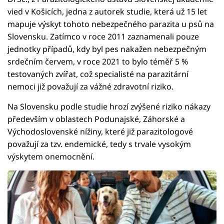
vied v Košicích, jedna z autorek studie, která už 15 let
mapuje výskyt tohoto nebezpečného parazita u psů na
Slovensku. Zatímco v roce 2011 zaznamenali pouze
jednotky případů, kdy byl pes nakažen nebezpečným
srdečním červem, v roce 2021 to bylo téměř 5 %
testovaných zvířat, což specialisté na parazitární
nemoci již považují za vážné zdravotní riziko.
Na Slovensku podle studie hrozí zvýšené riziko nákazy
především v oblastech Podunajské, Záhorské a
Východoslovenské nížiny, které již parazitologové
považují za tzv. endemické, tedy s trvale vysokým
výskytem onemocnění.