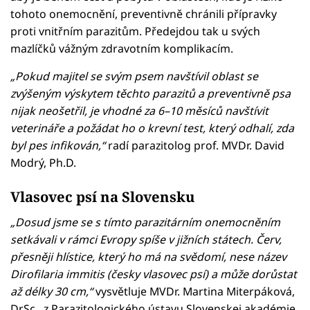
tohoto onemocnění, preventivně chránili přípravky
proti vnitřním parazitům. Předejdou tak u svých
mazlíčků vážným zdravotním komplikacím.
„Pokud majitel se svým psem navštívil oblast se
zvýšeným výskytem těchto parazitů a preventivně psa
nijak neošetřil, je vhodné za 6–10 měsíců navštívit
veterináře a požádat ho o krevní test, který odhalí, zda
byl pes infikován,“
radí parazitolog prof. MVDr. David
Modrý, Ph.D.
Vlasovec psí na Slovensku
„Dosud jsme se s tímto parazitárním onemocněním
setkávali v rámci Evropy spíše v jižních státech. Červ,
přesněji hlístice, který ho má na svědomí, nese název
Dirofilaria immitis (česky vlasovec psí) a může dorůstat
až délky 30 cm,“
vysvětluje MVDr. Martina Miterpáková,
DrSc., z Parazitologického ústavu Slovenskej akadémie