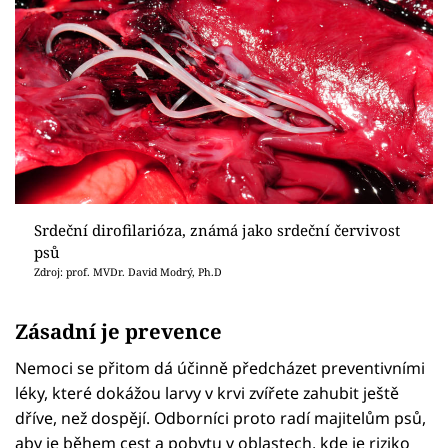
Srdeční dirofilarióza, známá jako srdeční červivost
psů
Zdroj: prof. MVDr. David Modrý, Ph.D
Zásadní je prevence
Nemoci se přitom dá účinně předcházet preventivními
léky, které dokážou larvy v krvi zvířete zahubit ještě
dříve, než dospějí. Odborníci proto radí majitelům psů,
aby je během cest a pobytu v oblastech, kde je riziko