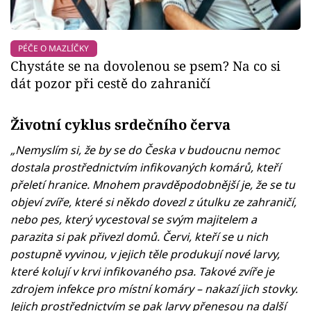
PÉČE O MAZLÍČKY
Chystáte se na dovolenou se psem? Na co si
dát pozor při cestě do zahraničí
Životní cyklus srdečního červa
„Nemyslím si, že by se do Česka v budoucnu nemoc
dostala prostřednictvím infikovaných komárů, kteří
přeletí hranice. Mnohem pravděpodobnější je, že se tu
objeví zvíře, které si někdo dovezl z útulku ze zahraničí,
nebo pes, který vycestoval se svým majitelem a
parazita si pak přivezl domů. Červi, kteří se u nich
postupně vyvinou, v jejich těle produkují nové larvy,
které kolují v krvi infikovaného psa. Takové zvíře je
zdrojem infekce pro místní komáry – nakazí jich stovky.
Jejich prostřednictvím se pak larvy přenesou na další