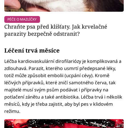
PÉČE O MAZLÍČKY
Chraňte psa před klíšťaty. Jak krvelačné
parazity bezpečně odstranit?
Léčení trvá měsíce
Léčba kardiovaskulární dirofilariózy je komplikovaná a
zdlouhavá. Parazit, kterého usmrtí předepsané léky,
totiž může způsobit embolii (ucpání cévy). Kromě
léčivých přípravků, které zničí samotného červa, tak
majitelé musí svým psům podávat i přípravky na
potlačení zánětu a také antibiotika. Léčba trvá i několik
měsíců, kdy je třeba zajistit, aby byl pes v klidovém
režimu.