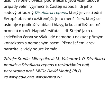
usídlit i v těle člověka, podle lékařů jsou však takové
případy velmi výjimečné. Častěji napadá lidi jeho
rodový příbuzný
Dirofilaria repens
, který je ve střední
Evropě obecně rozšířenější. Je to menší červ, který se
usídluje v podkoží v oblasti hlavy, krku a příležitostně
proniká do očí. Napadá zvířata i lidi. Stejně jako u
srdečního červa se však lidé nemohou nakazit přímým
kontaktem s nemocným psem. Přenašečem larev
parazita je vždy pouze komár.
Zdroje: Studie: Miterpáková M., Valentová, D. Dirofilaria
immitis a Dirofilaria repens v teritoriálním boji,
parazitolog prof. MVDr. David Modrý, Ph.D,
cs.wikipedia.org, wikiskripta.eu