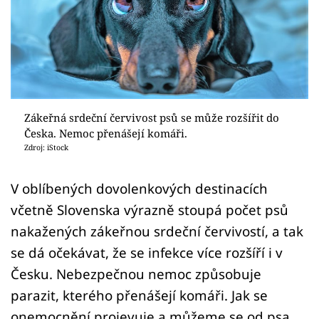
Sledujte prima+
Přihlášení
Sledujte nás
Zákeřná srdeční červivost psů se může rozšířit do
Česka. Nemoc přenášejí komáři.
Zdroj: iStock
V oblíbených dovolenkových destinacích
včetně Slovenska výrazně stoupá počet psů
nakažených zákeřnou srdeční červivostí, a tak
se dá očekávat, že se infekce více rozšíří i v
Česku. Nebezpečnou nemoc způsobuje
parazit, kterého přenášejí komáři. Jak se
onemocnění projevuje a můžeme se od psa