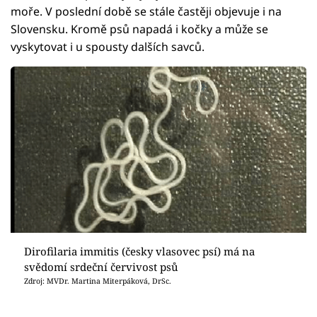
moře. V poslední době se stále častěji objevuje i na
Slovensku. Kromě psů napadá i kočky a může se
vyskytovat i u spousty dalších savců.
Dirofilaria immitis (česky vlasovec psí) má na
svědomí srdeční červivost psů
Zdroj: MVDr. Martina Miterpáková, DrSc.