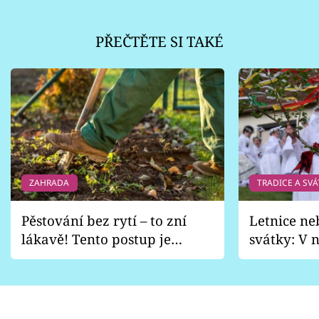
PŘEČTĚTE SI TAKÉ
ZAHRADA
TRADICE A SVÁ
Pěstování bez rytí – to zní
Letnice ne
lákavě! Tento postup je
svátky: V n
vhodný jen pro některé
pondělí z
zahrady