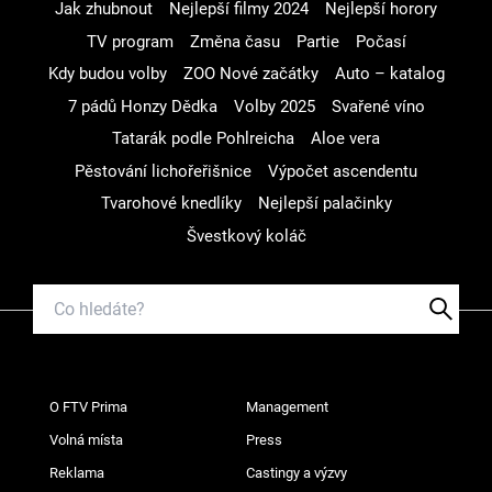
Jak zhubnout
Nejlepší filmy 2024
Nejlepší horory
TV program
Změna času
Partie
Počasí
Kdy budou volby
ZOO Nové začátky
Auto – katalog
7 pádů Honzy Dědka
Volby 2025
Svařené víno
Tatarák podle Pohlreicha
Aloe vera
Pěstování lichořeřišnice
Výpočet ascendentu
Tvarohové knedlíky
Nejlepší palačinky
Švestkový koláč
O FTV Prima
Management
Volná místa
Press
Reklama
Castingy a výzvy