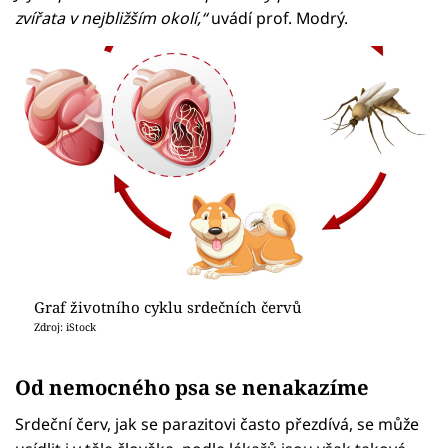
zvířata v nejbližším okolí,“
uvádí prof. Modrý.
Graf životního cyklu srdečních červů
Zdroj: iStock
Od nemocného psa se nenakazíme
Srdeční červ, jak se parazitovi často přezdívá, se může