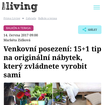
Prima Living
■
Zahrada
Balkón a terasa
Trendy:
JAK UŠETŘIT
POKOJOVÉ KVĚTINY
BALKÓN A TERASA
SDÍLET
BYDLENÍ SLAVNÝCH
ZAHRADA
14. června 2017 09:00
Markéta Zídková
Venkovní posezení: 15+1 tip
na originální nábytek,
Témata
který zvládnete vyrobit
Bydlení
sami
Zahrada
Design