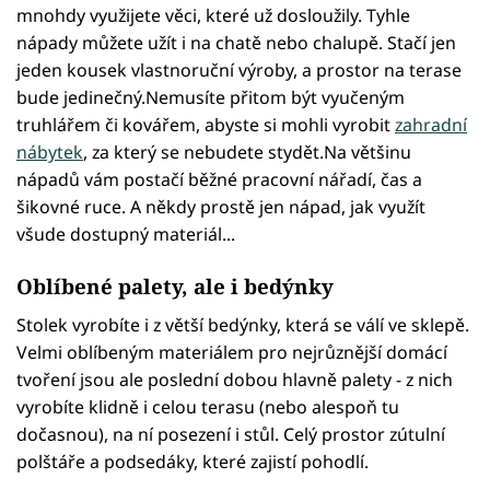
mnohdy využijete věci, které už dosloužily. Tyhle
nápady můžete užít i na chatě nebo chalupě. Stačí jen
jeden kousek vlastnoruční výroby, a prostor na terase
bude jedinečný.Nemusíte přitom být vyučeným
truhlářem či kovářem, abyste si mohli vyrobit
zahradní
nábytek
, za který se nebudete stydět.Na většinu
nápadů vám postačí běžné pracovní nářadí, čas a
šikovné ruce. A někdy prostě jen nápad, jak využít
všude dostupný materiál...
Oblíbené palety, ale i bedýnky
Stolek vyrobíte i z větší bedýnky, která se válí ve sklepě.
Velmi oblíbeným materiálem pro nejrůznější domácí
tvoření jsou ale poslední dobou hlavně palety - z nich
vyrobíte klidně i celou terasu (nebo alespoň tu
dočasnou), na ní posezení i stůl. Celý prostor zútulní
polštáře a podsedáky, které zajistí pohodlí.