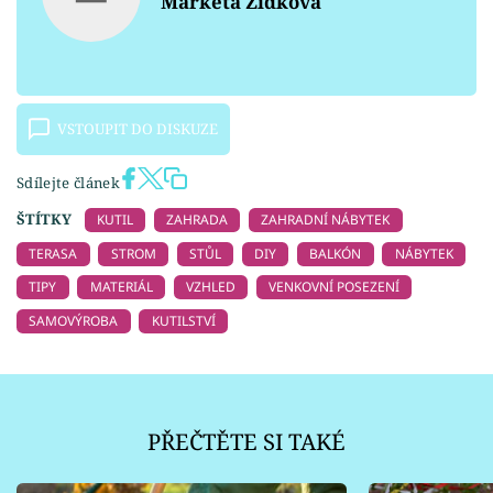
Markéta Zídková
VSTOUPIT DO DISKUZE
Sdílejte článek
ŠTÍTKY
KUTIL
ZAHRADA
ZAHRADNÍ NÁBYTEK
TERASA
STROM
STŮL
DIY
BALKÓN
NÁBYTEK
TIPY
MATERIÁL
VZHLED
VENKOVNÍ POSEZENÍ
SAMOVÝROBA
KUTILSTVÍ
PŘEČTĚTE SI TAKÉ