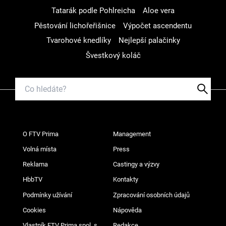
Tatarák podle Pohlreicha
Aloe vera
Pěstování lichořeřišnice
Výpočet ascendentu
Tvarohové knedlíky
Nejlepší palačinky
Švestkový koláč
O FTV Prima
Management
Volná místa
Press
Reklama
Castingy a výzvy
HbbTV
Kontakty
Podmínky užívání
Zpracování osobních údajů
Cookies
Nápověda
Vlastník FTV Prima spol. s
Redakce