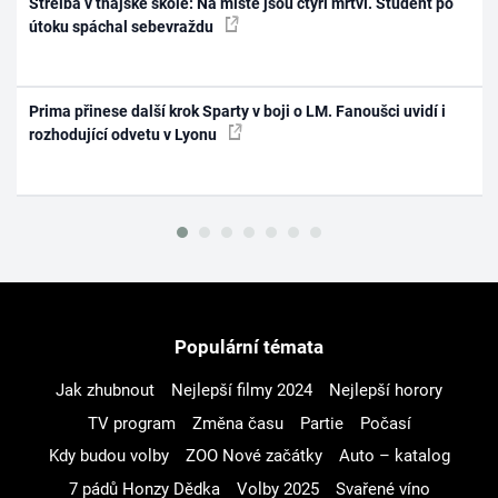
Střelba v thajské škole: Na místě jsou čtyři mrtví. Student po
útoku spáchal sebevraždu
Prima přinese další krok Sparty v boji o LM. Fanoušci uvidí i
rozhodující odvetu v Lyonu
Populární témata
Jak zhubnout
Nejlepší filmy 2024
Nejlepší horory
TV program
Změna času
Partie
Počasí
Kdy budou volby
ZOO Nové začátky
Auto – katalog
7 pádů Honzy Dědka
Volby 2025
Svařené víno