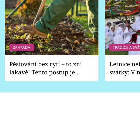
ZAHRADA
TRADICE A SVÁ
Pěstování bez rytí – to zní
Letnice ne
lákavě! Tento postup je
svátky: V n
vhodný jen pro některé
pondělí z
zahrady