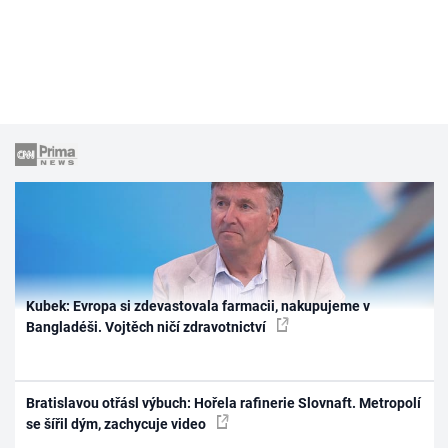
Kubek: Evropa si zdevastovala farmacii, nakupujeme v
Bangladéši. Vojtěch ničí zdravotnictví
Bratislavou otřásl výbuch: Hořela rafinerie Slovnaft. Metropolí
se šířil dým, zachycuje video