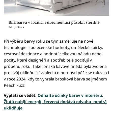
Bílá barva v ložnici vůbec nemusí působit sterilně
Zdroj: iStock
Při výběru barvy roku se tým zaměřuje na nové
technologie, společenské hodnoty, umělecké sbírky,
cestovní destinace a hodnotí celkovou náladu nebo
pocity, které designéři a spotřebitelé pociťují v
průběhu roku. Také loňská kávově hnědá byla zvolena
pro svůj uklidňující vzhled a o nutnosti péče se mluvilo i
v roce 2024, kdy to vyhrála brosková barva se jménem
Peach Fuzz.
Vyplatí se vědět:
Odhalte účinky barev v interiéru.
Žlutá nabíjí energií, červená dodává odvahu, modrá
uklidňuje