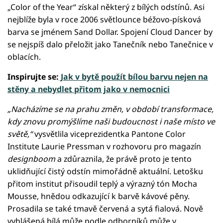
„Color of the Year“ získal některý z bílých odstínů. Asi
nejblíže byla v roce 2006 světlounce béžovo-písková
barva se jménem Sand Dollar. Spojení Cloud Dancer by
se nejspíš dalo přeložit jako Tanečník nebo Tanečnice v
oblacích.
Inspirujte se:
Jak v bytě použít bílou barvu nejen na
stěny a nebydlet přitom jako v nemocnici
„Nacházíme se na prahu změn, v období transformace,
kdy znovu promýšlíme naši budoucnost i naše místo ve
světě,“
vysvětlila viceprezidentka Pantone Color
Institute Laurie Pressman v rozhovoru pro magazín
designboom
a zdůraznila, že právě proto je tento
uklidňující čistý odstín mimořádně aktuální. Letošku
přitom institut přisoudil teplý a výrazný tón Mocha
Mousse, hnědou odkazující k barvě kávové pěny.
Prosadila se také tmavě červená a sytá fialová. Nově
vyhlášená bílá může podle odborníků může v