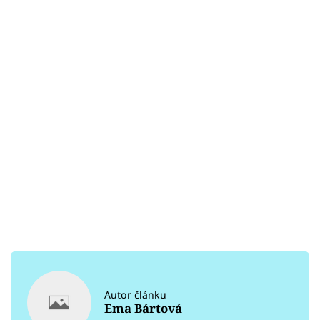
Autor článku
Ema Bártová