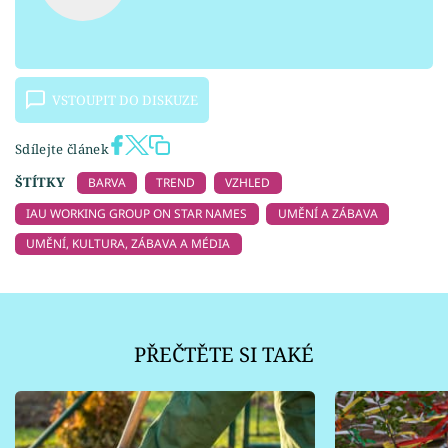
VSTOUPIT DO DISKUZE
Sdílejte článek
ŠTÍTKY
BARVA
TREND
VZHLED
IAU WORKING GROUP ON STAR NAMES
UMĚNÍ A ZÁBAVA
UMĚNÍ, KULTURA, ZÁBAVA A MÉDIA
PŘEČTĚTE SI TAKÉ