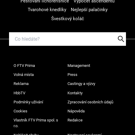
Pěstování lichořeřišnice
Výpočet ascendentu
Tvarohové knedlíky
Nejlepší palačinky
Švestkový koláč
O FTV Prima
Management
Volná místa
Press
Reklama
Castingy a výzvy
HbbTV
Kontakty
Podmínky užívání
Zpracování osobních údajů
Cookies
Nápověda
Vlastník FTV Prima spol. s
Redakce
r.o.