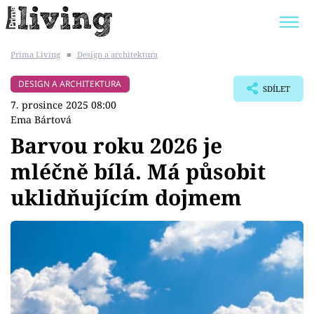
Prima Living
■
Design a architektura
Trendy:
JAK UŠETŘIT
POKOJOVÉ KVĚTINY
DESIGN A ARCHITEKTURA
SDÍLET
BYDLENÍ SLAVNÝCH
ZAHRADA
7. prosince 2025 08:00
Ema Bártová
Barvou roku 2026 je
mléčně bílá. Má působit
Témata
uklidňujícím dojmem
Bydlení
Zahrada
Design