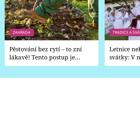
ZAHRADA
TRADICE A SVÁ
Pěstování bez rytí – to zní
Letnice ne
lákavě! Tento postup je
svátky: V n
vhodný jen pro některé
pondělí z
zahrady