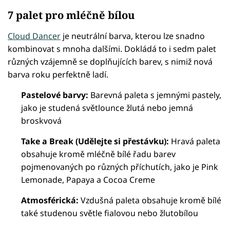
7 palet pro mléčně bílou
Cloud Dancer
je neutrální barva, kterou lze snadno
kombinovat s mnoha dalšími. Dokládá to i sedm palet
různých vzájemně se doplňujících barev, s nimiž nová
barva roku perfektně ladí.
Pastelové barvy:
Barevná paleta s jemnými pastely,
jako je studená světlounce žlutá nebo jemná
broskvová
Take a Break (Udělejte si přestávku):
Hravá paleta
obsahuje kromě mléčně bílé řadu barev
pojmenovaných po různých příchutích, jako je Pink
Lemonade, Papaya a Cocoa Creme
Atmosférická:
Vzdušná paleta obsahuje kromě bílé
také studenou světle fialovou nebo žlutobílou