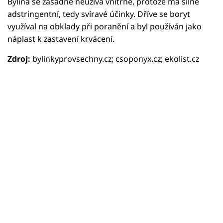
Bylina se zásadně neužívá vnitřně, protože má silné
adstringentní, tedy svíravé účinky. Dříve se boryt
využíval na obklady při poranění a byl používán jako
náplast k zastavení krvácení.
Zdroj:
bylinkyprovsechny.cz; csoponyx.cz; ekolist.cz