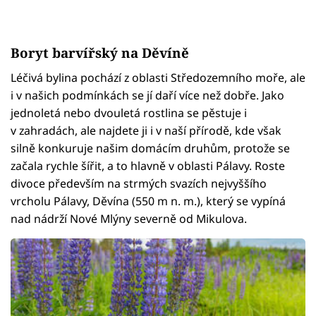
Boryt barvířský na Děvíně
Léčivá bylina pochází z oblasti Středozemního moře, ale
i v našich podmínkách se jí daří více než dobře. Jako
jednoletá nebo dvouletá rostlina se pěstuje i
v zahradách, ale najdete ji i v naší přírodě, kde však
silně konkuruje našim domácím druhům, protože se
začala rychle šířit, a to hlavně v oblasti Pálavy. Roste
divoce především na strmých svazích nejvyššího
vrcholu Pálavy, Děvína (550 m n. m.), který se vypíná
nad nádrží Nové Mlýny severně od Mikulova.