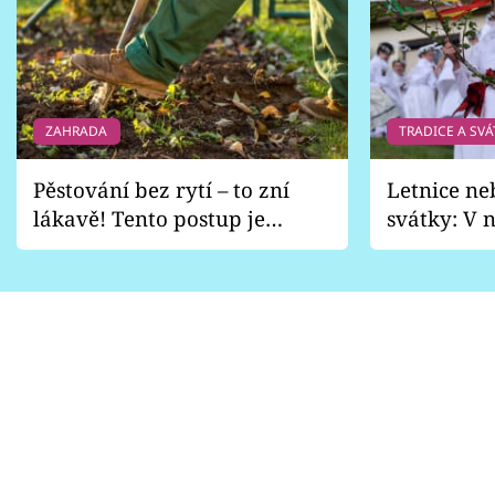
ZAHRADA
TRADICE A SVÁ
Pěstování bez rytí – to zní
Letnice ne
lákavě! Tento postup je
svátky: V n
vhodný jen pro některé
pondělí z
zahrady