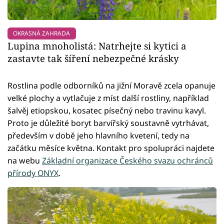
OKRASNÁ ZAHRADA
Lupina mnoholistá: Natrhejte si kytici a
zastavte tak šíření nebezpečné krásky
Rostlina podle odborníků na jižní Moravě zcela opanuje
velké plochy a vytlačuje z míst další rostliny, například
šalvěj etiopskou, kosatec písečný nebo travinu kavyl.
Proto je důležité boryt barvířský soustavně vytrhávat,
především v době jeho hlavního kvetení, tedy na
začátku měsíce května. Kontakt pro spolupráci najdete
na webu
Základní organizace Českého svazu ochránců
přírody ONYX
.