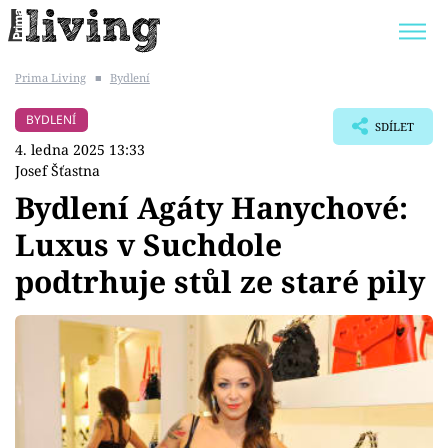
Prima Living
■
Bydlení
Trendy:
JAK UŠETŘIT
POKOJOVÉ KVĚTINY
BYDLENÍ
SDÍLET
BYDLENÍ SLAVNÝCH
ZAHRADA
4. ledna 2025 13:33
Josef Šťastna
Bydlení Agáty Hanychové:
Luxus v Suchdole
Témata
podtrhuje stůl ze staré pily
Bydlení
Zahrada
Design