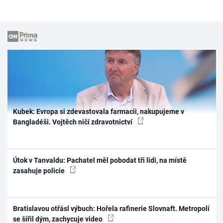
Kubek: Evropa si zdevastovala farmacii, nakupujeme v
Bangladéši. Vojtěch ničí zdravotnictví
Útok v Tanvaldu: Pachatel měl pobodat tři lidi, na místě
zasahuje policie
Bratislavou otřásl výbuch: Hořela rafinerie Slovnaft. Metropolí
se šířil dým, zachycuje video