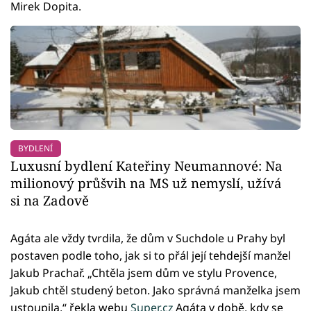
Mirek Dopita.
BYDLENÍ
Luxusní bydlení Kateřiny Neumannové: Na
milionový průšvih na MS už nemyslí, užívá
si na Zadově
Agáta ale vždy tvrdila, že dům v Suchdole u Prahy byl
postaven podle toho, jak si to přál její tehdejší manžel
Jakub Prachař. „Chtěla jsem dům ve stylu Provence,
Jakub chtěl studený beton. Jako správná manželka jsem
ustoupila,“ řekla webu
Super.cz
Agáta v době, kdy se