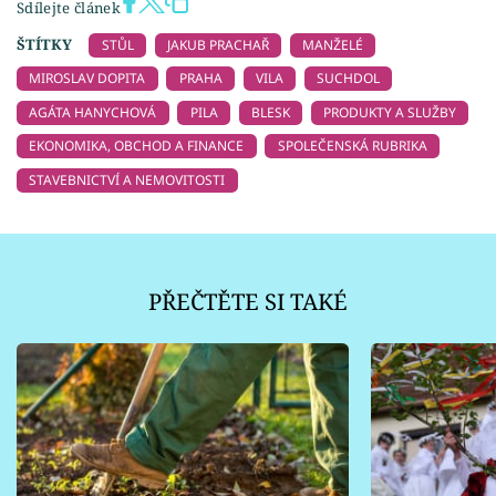
Sdílejte článek
ŠTÍTKY
STŮL
JAKUB PRACHAŘ
MANŽELÉ
MIROSLAV DOPITA
PRAHA
VILA
SUCHDOL
AGÁTA HANYCHOVÁ
PILA
BLESK
PRODUKTY A SLUŽBY
EKONOMIKA, OBCHOD A FINANCE
SPOLEČENSKÁ RUBRIKA
STAVEBNICTVÍ A NEMOVITOSTI
PŘEČTĚTE SI TAKÉ