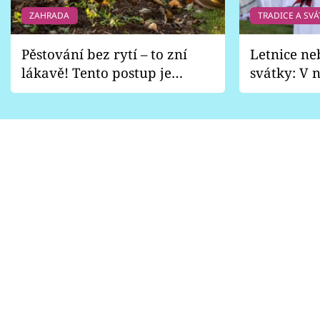
ZAHRADA
TRADICE A SVÁ
Pěstování bez rytí – to zní
Letnice ne
lákavě! Tento postup je
svátky: V n
vhodný jen pro některé
pondělí z
zahrady