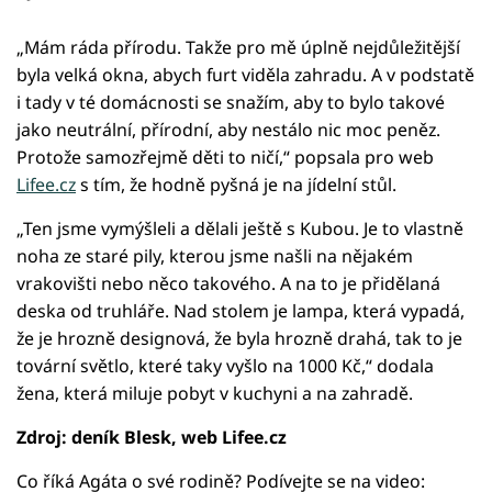
„Mám ráda přírodu. Takže pro mě úplně nejdůležitější
byla velká okna, abych furt viděla zahradu. A v podstatě
i tady v té domácnosti se snažím, aby to bylo takové
jako neutrální, přírodní, aby nestálo nic moc peněz.
Protože samozřejmě děti to ničí,“ popsala pro web
Lifee.cz
s tím, že hodně pyšná je na jídelní stůl.
„Ten jsme vymýšleli a dělali ještě s Kubou. Je to vlastně
noha ze staré pily, kterou jsme našli na nějakém
vrakovišti nebo něco takového. A na to je přidělaná
deska od truhláře. Nad stolem je lampa, která vypadá,
že je hrozně designová, že byla hrozně drahá, tak to je
tovární světlo, které taky vyšlo na 1000 Kč,“ dodala
žena, která miluje pobyt v kuchyni a na zahradě.
Zdroj: deník Blesk, web Lifee.cz
Co říká Agáta o své rodině? Podívejte se na video: