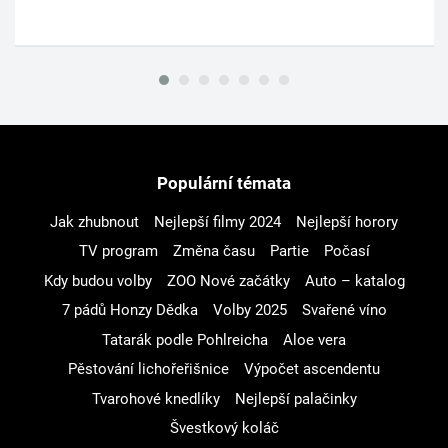
Populární témata
Jak zhubnout
Nejlepší filmy 2024
Nejlepší horory
TV program
Změna času
Partie
Počasí
Kdy budou volby
ZOO Nové začátky
Auto – katalog
7 pádů Honzy Dědka
Volby 2025
Svařené víno
Tatarák podle Pohlreicha
Aloe vera
Pěstování lichořeřišnice
Výpočet ascendentu
Tvarohové knedlíky
Nejlepší palačinky
Švestkový koláč