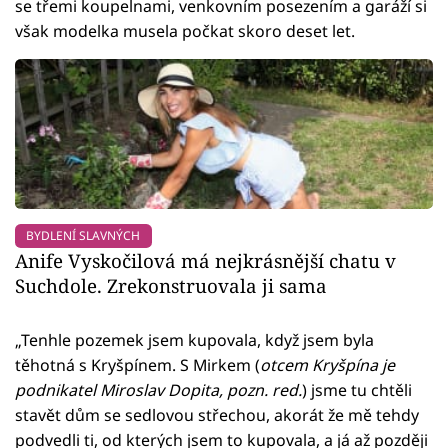
se třemi koupelnami, venkovním posezením a garáží si
však modelka musela počkat skoro deset let.
BYDLENÍ SLAVNÝCH
Anife Vyskočilová má nejkrásnější chatu v
Suchdole. Zrekonstruovala ji sama
„Tenhle pozemek jsem kupovala, když jsem byla
těhotná s Kryšpínem. S Mirkem (
otcem Kryšpína je
podnikatel Miroslav Dopita, pozn. red.
) jsme tu chtěli
stavět dům se sedlovou střechou, akorát že mě tehdy
podvedli ti, od kterých jsem to kupovala, a já až později