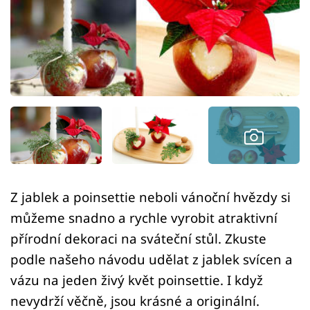
Sledujte prima+
Přihlášení
Sledujte nás
Z jablek a poinsettie neboli vánoční hvězdy si
můžeme snadno a rychle vyrobit atraktivní
přírodní dekoraci na sváteční stůl. Zkuste
podle našeho návodu udělat z jablek svícen a
vázu na jeden živý květ poinsettie. I když
nevydrží věčně, jsou krásné a originální.