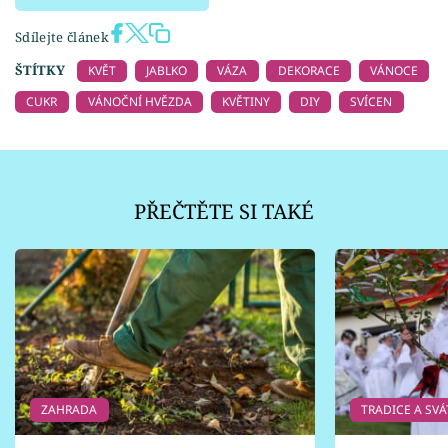
Sdílejte článek
ŠTÍTKY
KVĚT
JABLKO
VÁZA
DEKORACE
VÁNOCE
CUKR
VÁNOČNÍ HVĚZDA
KVĚTINY
DIY
SVÍCEN
PŘEČTĚTE SI TAKÉ
ZAHRADA
TRADICE A SVÁ