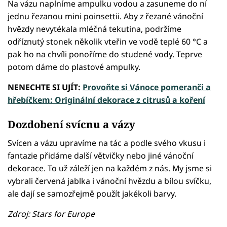
Na vázu naplníme ampulku vodou a zasuneme do ní
jednu řezanou mini poinsettii. Aby z řezané vánoční
hvězdy nevytékala mléčná tekutina, podržíme
odříznutý stonek několik vteřin ve vodě teplé 60 °C a
pak ho na chvíli ponoříme do studené vody. Teprve
potom dáme do plastové ampulky.
NENECHTE SI UJÍT:
Provoňte si Vánoce pomeranči a
hřebíčkem: Originální dekorace z citrusů a koření
Dozdobení svícnu a vázy
Svícen a vázu upravíme na tác a podle svého vkusu i
fantazie přidáme další větvičky nebo jiné vánoční
dekorace. To už záleží jen na každém z nás. My jsme si
vybrali červená jablka i vánoční hvězdu a bílou svíčku,
ale dají se samozřejmě použít jakékoli barvy.
Zdroj: Stars for Europe