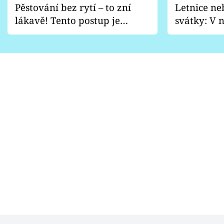
Pěstování bez rytí – to zní
Letnice ne
lákavě! Tento postup je
svátky: V n
vhodný jen pro některé
pondělí z
zahrady