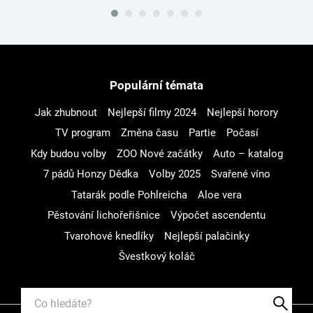
Populární témata
Jak zhubnout
Nejlepší filmy 2024
Nejlepší horory
TV program
Změna času
Partie
Počasí
Kdy budou volby
ZOO Nové začátky
Auto – katalog
7 pádů Honzy Dědka
Volby 2025
Svařené víno
Tatarák podle Pohlreicha
Aloe vera
Pěstování lichořeřišnice
Výpočet ascendentu
Tvarohové knedlíky
Nejlepší palačinky
Švestkový koláč