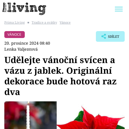
Prima Living
■
Tradice a svátky
Vánoce
Trendy:
JAK UŠETŘIT
POKOJOVÉ KVĚTINY
VÁNOCE
SDÍLET
BYDLENÍ SLAVNÝCH
ZAHRADA
20. prosince 2024 08:40
Lenka Valjentová
Udělejte vánoční svícen a
vázu z jablek. Originální
Témata
dekorace bude hotová raz
Bydlení
dva
Zahrada
Design