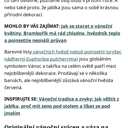
co tam uvidíme, poznáme svůj osud v příštím roce. A
nebo také proto, že jablka jsou sama o sobě krásnou
přírodní dekorací.
MOHLO BY VÁS ZAJÍMAT:
Jak se starat o vánoční
květiny. Brambořík má rád chladno, hvězdník teplo
a poinsettie nesnáší průvan
Barevné listy
vánočních hvězd neboli poinsettií (pryšec
nádherný Euphorbia pulcherrima)
jsou globálním
symbolem Vánoc a takřka na celém světě patří mezi
nejoblíbenější dekorace. Prodávají se v několika
barvách, ale nejoblíbenější zůstává vánoční hvězda
červená.
INSPIRUJTE SE:
Vánoční tradice a zvyky: Jak věštit z
jablka, proč mít seno pod stolem a líbat se pod
jmelím
Originální vánoční svícen a váza na