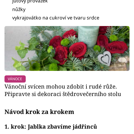
jutový provázek
nůžky
vykrajovátko na cukroví ve tvaru srdce
VÁNOCE
Vánoční svícen mohou zdobit i rudé růže.
Připravte si dekoraci štědrovečerního stolu
Návod krok za krokem
1. krok: Jablka zbavíme jádřinců