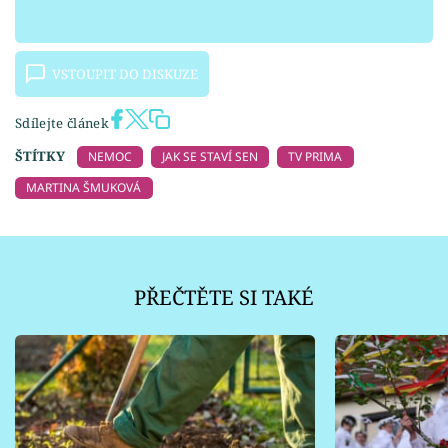
VSTOUPIT DO DISKUZE
Sdílejte článek
ŠTÍTKY
NEMOC
JAK SE STAVÍ SEN
TV PRIMA
MARTINA ŠMUKOVÁ
PŘEČTĚTE SI TAKÉ