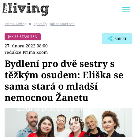
Prima Living
■
Speciály
Jak se staví sen
Trendy:
JAK UŠETŘIT
POKOJOVÉ KVĚTINY
JAK SE STAVÍ SEN
SDÍLET
BYDLENÍ SLAVNÝCH
ZAHRADA
27. února 2022 08:00
redakce Prima Zoom
Bydlení pro dvě sestry s
těžkým osudem: Eliška se
Témata
sama stará o mladší
Bydlení
nemocnou Žanetu
Žádná položka z playlistu není
Zahrada
Žanetě je teprve čtrnáct let, stará se o ni její
dostupná.
Design
starší sestra. Do už tak těžké situace zasáhla
Žanetina nemoc. S příběhem oslovila pořad