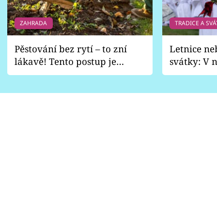
ZAHRADA
TRADICE A SVÁ
Pěstování bez rytí – to zní
Letnice ne
lákavě! Tento postup je
svátky: V n
vhodný jen pro některé
pondělí z
zahrady