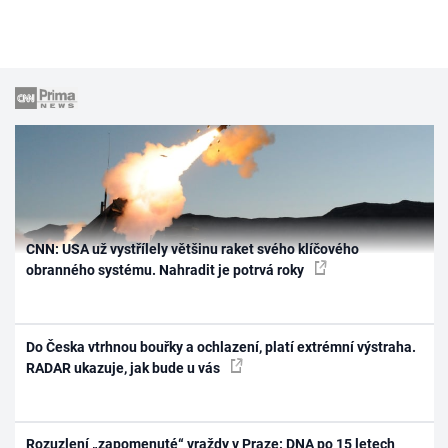
CNN: USA už vystřílely většinu raket svého klíčového
obranného systému. Nahradit je potrvá roky
Do Česka vtrhnou bouřky a ochlazení, platí extrémní výstraha.
RADAR ukazuje, jak bude u vás
Rozuzlení „zapomenuté“ vraždy v Praze: DNA po 15 letech