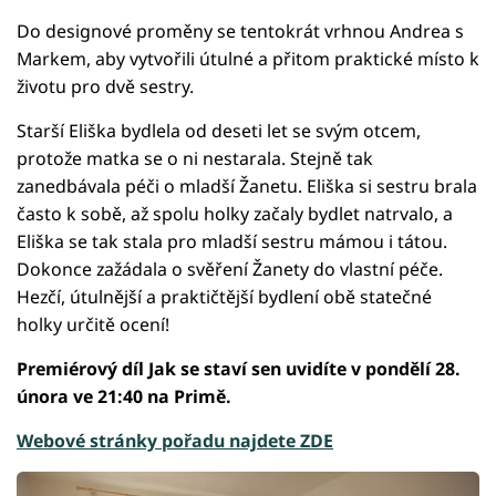
Do designové proměny se tentokrát vrhnou Andrea s
Markem, aby vytvořili útulné a přitom praktické místo k
životu pro dvě sestry.
Starší Eliška bydlela od deseti let se svým otcem,
protože matka se o ni nestarala. Stejně tak
zanedbávala péči o mladší Žanetu. Eliška si sestru brala
často k sobě, až spolu holky začaly bydlet natrvalo, a
Eliška se tak stala pro mladší sestru mámou i tátou.
Dokonce zažádala o svěření Žanety do vlastní péče.
Hezčí, útulnější a praktičtější bydlení obě statečné
holky určitě ocení!
Premiérový díl Jak se staví sen uvidíte v pondělí 28.
února ve 21:40 na Primě.
Webové stránky pořadu najdete ZDE