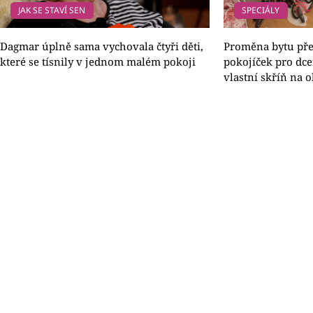
JAK SE STAVÍ SEN
SPECIÁLY
Dagmar úplně sama vychovala čtyři děti,
Proměna bytu pře
které se tísnily v jednom malém pokoji
pokojíček pro dc
vlastní skříň na 