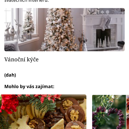
svátečních interiérů.
Vánoční kýče
(dah)
Mohlo by vás zajímat: