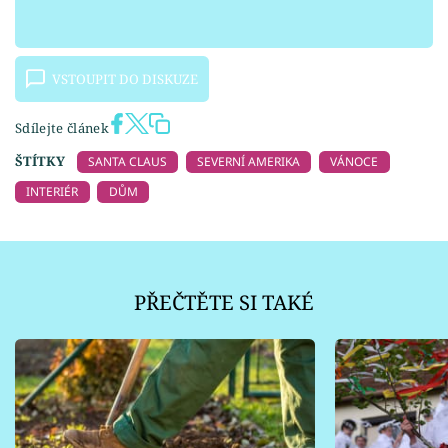
VSTOUPIT DO DISKUZE
Sdílejte článek
ŠTÍTKY
SANTA CLAUS
SEVERNÍ AMERIKA
VÁNOCE
INTERIÉR
DŮM
PŘEČTĚTE SI TAKÉ