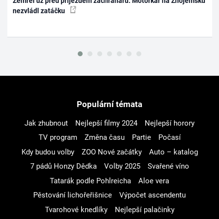
Zemřel už před příjezdem záchranářů. Motorkář na Znojemsku
nezvládl zatáčku
Populární témata
Jak zhubnout
Nejlepší filmy 2024
Nejlepší horory
TV program
Změna času
Partie
Počasí
Kdy budou volby
ZOO Nové začátky
Auto – katalog
7 pádů Honzy Dědka
Volby 2025
Svařené víno
Tatarák podle Pohlreicha
Aloe vera
Pěstování lichořeřišnice
Výpočet ascendentu
Tvarohové knedlíky
Nejlepší palačinky