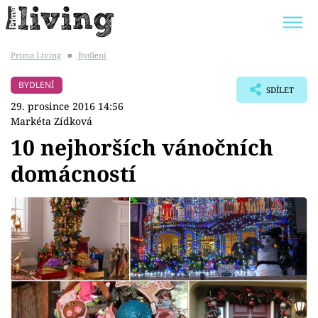
Prima Living
■
Bydlení
Trendy:
JAK UŠETŘIT
POKOJOVÉ KVĚTINY
BYDLENÍ
SDÍLET
BYDLENÍ SLAVNÝCH
ZAHRADA
29. prosince 2016 14:56
Markéta Zídková
10 nejhorších vánočních
domácností
Témata
Bydlení
Zahrada
Design