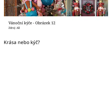
Sledujte prima+
Přihlášení
Vánoční kýče - Obrázek 12
Zdroj: All
Sledujte nás
Krása nebo kýč?