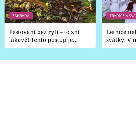
ZAHRADA
TRADICE A SVÁ
Pěstování bez rytí – to zní
Letnice ne
lákavě! Tento postup je
svátky: V n
vhodný jen pro některé
pondělí z
zahrady