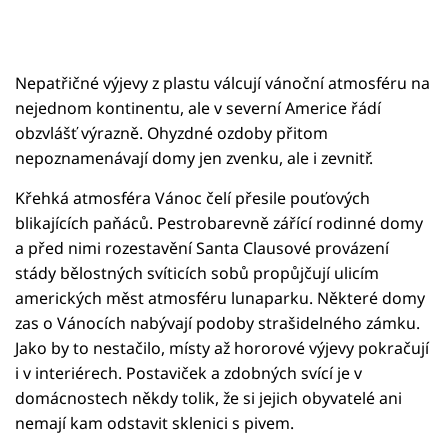
Nepatřičné výjevy z plastu válcují vánoční atmosféru na
nejednom kontinentu, ale v severní Americe řádí
obzvlášť výrazně. Ohyzdné ozdoby přitom
nepoznamenávají domy jen zvenku, ale i zevnitř.
Křehká atmosféra Vánoc čelí přesile pouťových
blikajících paňáců. Pestrobarevně zářící rodinné domy
a před nimi rozestavění Santa Clausové provázení
stády bělostných svíticích sobů propůjčují ulicím
amerických měst atmosféru lunaparku. Některé domy
zas o Vánocích nabývají podoby strašidelného zámku.
Jako by to nestačilo, místy až hororové výjevy pokračují
i v interiérech. Postaviček a zdobných svící je v
domácnostech někdy tolik, že si jejich obyvatelé ani
nemají kam odstavit sklenici s pivem.