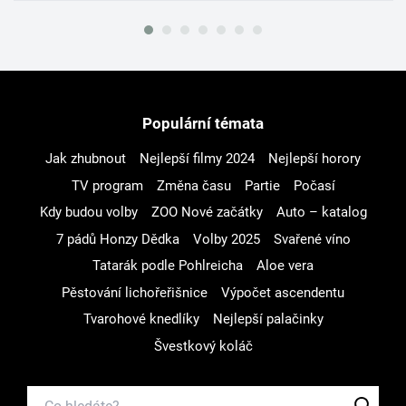
Populární témata
Jak zhubnout
Nejlepší filmy 2024
Nejlepší horory
TV program
Změna času
Partie
Počasí
Kdy budou volby
ZOO Nové začátky
Auto – katalog
7 pádů Honzy Dědka
Volby 2025
Svařené víno
Tatarák podle Pohlreicha
Aloe vera
Pěstování lichořeřišnice
Výpočet ascendentu
Tvarohové knedlíky
Nejlepší palačinky
Švestkový koláč