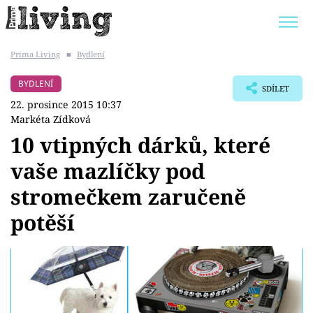
Prima Living
■
Bydlení
Trendy:
JAK UŠETŘIT
POKOJOVÉ KVĚTINY
BYDLENÍ
SDÍLET
BYDLENÍ SLAVNÝCH
ZAHRADA
22. prosince 2015 10:37
Markéta Zídková
10 vtipných dárků, které
vaše mazlíčky pod
Témata
stromečkem zaručeně
Bydlení
potěší
Zahrada
Design