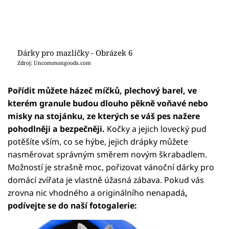
Dárky pro mazlíčky - Obrázek 6
Zdroj: Uncommongoods.com
Pořídit můžete házeč míčků, plechový barel, ve
kterém granule budou dlouho pěkně voňavé nebo
misky na stojánku, ze kterých se váš pes nažere
pohodlněji a bezpečněji.
Kočky a jejich lovecký pud
potěšíte vším, co se hýbe, jejich drápky můžete
nasměrovat správným směrem novým škrabadlem.
Možností je strašně moc, pořizovat vánoční dárky pro
domácí zvířata je vlastně úžasná zábava. Pokud vás
zrovna nic vhodného a originálního nenapadá
,
podívejte se do naší fotogalerie: