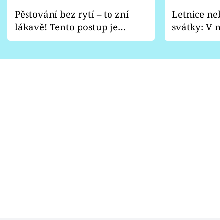
Pěstování bez rytí – to zní
Letnice ne
lákavě! Tento postup je
svátky: V n
vhodný jen pro některé
pondělí z
zahrady