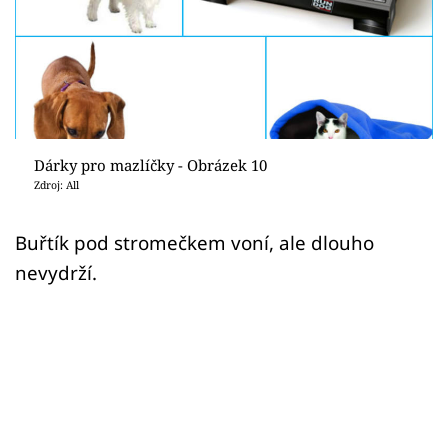
Sledujte prima+
Přihlášení
Sledujte nás
Dárky pro mazlíčky - Obrázek 10
Zdroj: All
Buřtík pod stromečkem voní, ale dlouho
nevydrží.