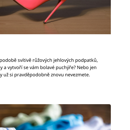
podobě svítivě růžových jehlových podpatků,
y a vytvoří se vám bolavé puchýře? Nebo jen
oty už si pravděpodobně znovu nevezmete.