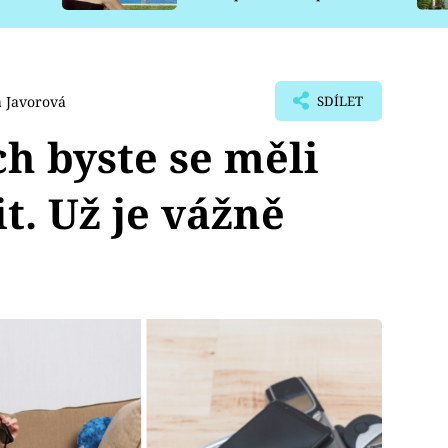
pro psy
 Javorová
SDÍLET
ch byste se měli
t. Už je vážně