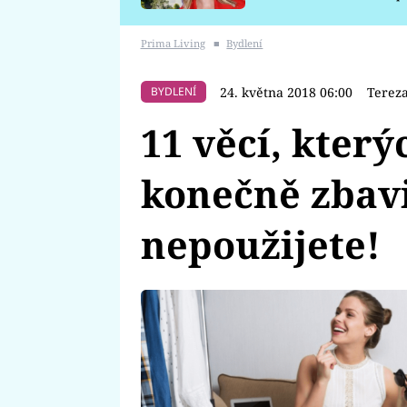
požáru
Prima Living
■
Bydlení
24. května 2018 06:00
Tereza
BYDLENÍ
11 věcí, který
konečně zbavi
nepoužijete!