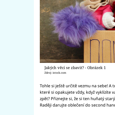
Jakých věcí se zbavit? - Obrázek 1
Zdroj: istock.com
Tohle si ještě určitě vezmu na sebe! A t
které si opakujete vždy, když vyklízíte
zpět? Přiznejte si, že si ten huňatý st
Raději darujte oblečení do second han