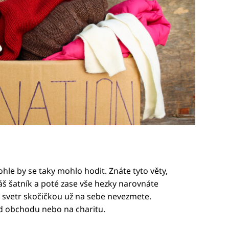
ohle by se taky mohlo hodit. Znáte tyto věty,
 váš šatník a poté zase vše hezky narovnáte
arý svetr skočičkou už na sebe nevezmete.
d obchodu nebo na charitu.