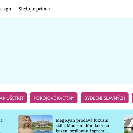
esign
Sledujte prima+
Design
TRENDY
JAK NA TO
PROMĚNY
NAŠE TIPY
JAK UŠETŘIT
POKOJOVÉ KVĚTINY
BYDLENÍ SLAVNÝCH
la
Meg Ryan prodává luxusní
.
sídlo. Moderní dům láká na
o
bazén, posilovnu i sprchu