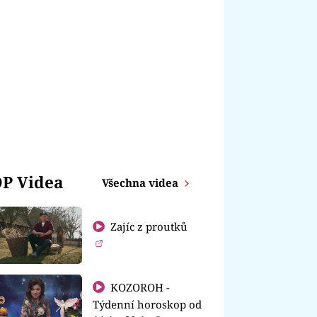
P Videa
Všechna videa
Zajíc z proutků
KOZOROH -
Týdenní horoskop od