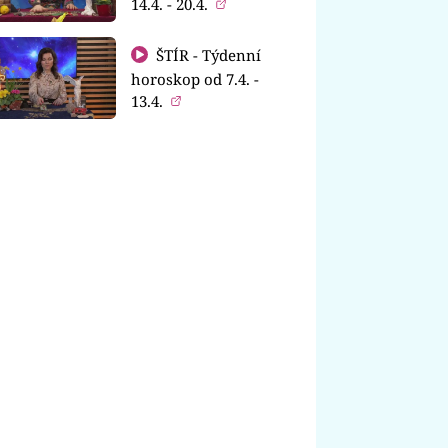
14.4. - 20.4.
ŠTÍR - Týdenní
horoskop od 7.4. -
13.4.