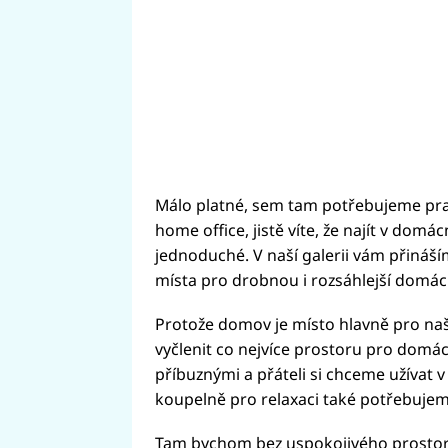
Málo platné, sem tam potřebujeme pra
home office, jistě víte, že najít v dom
jednoduché. V naší galerii vám přináší
místa pro drobnou i rozsáhlejší domácí
Protože domov je místo hlavně pro na
vyčlenit co nejvíce prostoru pro domác
příbuznými a přáteli si chceme užívat
koupelně pro relaxaci také potřebujeme
Tam bychom bez uspokojivého prostoru 