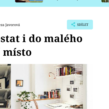
pro psy
eza Javorová
SDÍLET
ostat i do malého
 místo