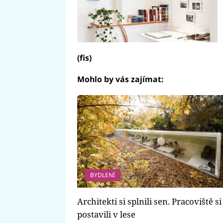
(fis)
Mohlo by vás zajímat:
BYDLENÍ
Architekti si splnili sen. Pracoviště si
postavili v lese