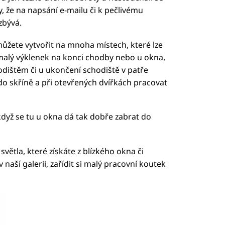
y, že na napsání e-mailu či k pečlivému
zbývá.
můžete vytvořit na mnoha místech, které lze
a malý výklenek na konci chodby nebo u okna,
hodištěm či u ukončení schodiště v patře
do skříně a při otevřených dvířkách pracovat
dyž se tu u okna dá tak dobře zabrat do
ětla, které získáte z blízkého okna či
naší galerii, zařídit si malý pracovní koutek