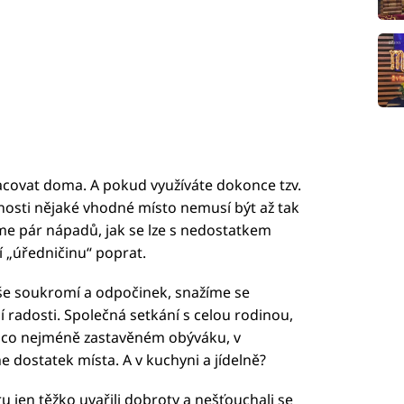
covat doma. A pokud využíváte dokonce tzv.
ácnosti nějaké vhodné místo nemusí být až tak
me pár nápadů, jak se lze s nedostatkem
 „úředničinu“ poprat.
še soukromí a odpočinek, snažíme se
í radosti. Společná setkání s celou rodinou,
 v co nejméně zastavěném obýváku, v
 dostatek místa. A v kuchyni a jídelně?
jen těžko uvařili dobroty a nešťouchali se