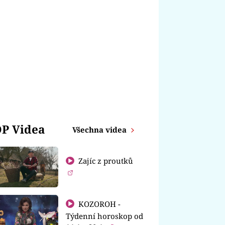
P Videa
Všechna videa
Zajíc z proutků
KOZOROH -
Týdenní horoskop od