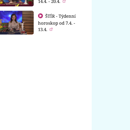
14.4. - 20.4.
ŠTÍR - Týdenní
horoskop od 7.4. -
13.4.