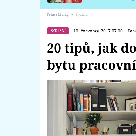
požáru
Prima Living
■
Bydlení
10. července 2017 07:00
Ter
BYDLENÍ
20 tipů, jak d
bytu pracovní