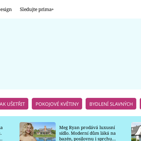
esign
Sledujte prima+
Design
TRENDY
JAK NA TO
PROMĚNY
NAŠE TIPY
JAK UŠETŘIT
POKOJOVÉ KVĚTINY
BYDLENÍ SLAVNÝCH
la
Meg Ryan prodává luxusní
.
sídlo. Moderní dům láká na
o
bazén, posilovnu i sprchu