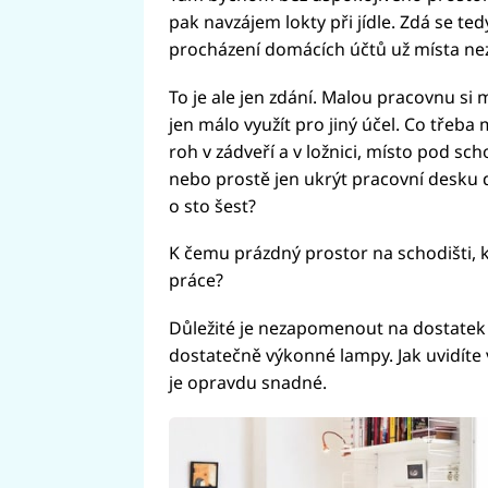
pak navzájem lokty při jídle. Zdá se ted
procházení domácích účtů už místa ne
To je ale jen zdání. Malou pracovnu si 
jen málo využít pro jiný účel. Co třeb
roh v zádveří a v ložnici, místo pod sc
nebo prostě jen ukrýt pracovní desku 
o sto šest?
K čemu prázdný prostor na schodišti, k
práce?
Důležité je nezapomenout na dostatek sv
dostatečně výkonné lampy. Jak uvidíte v 
je opravdu snadné.