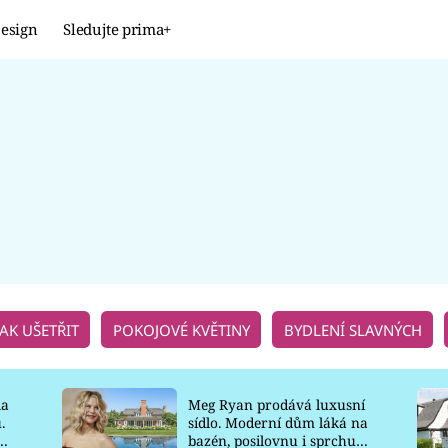
esign
Sledujte prima+
Design
TRENDY
JAK NA TO
PROMĚNY
NAŠE TIPY
JAK UŠETŘIT
POKOJOVÉ KVĚTINY
BYDLENÍ SLAVNÝCH
la
Meg Ryan prodává luxusní
.
sídlo. Moderní dům láká na
o
bazén, posilovnu i sprchu