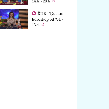
14.4. - 20.4.
ŠTÍR - Týdenní
horoskop od 7.4. -
13.4.