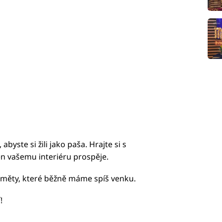
yste si žili jako paša. Hrajte si s
ěn vašemu interiéru prospěje.
edměty, které běžně máme spíš venku.
!