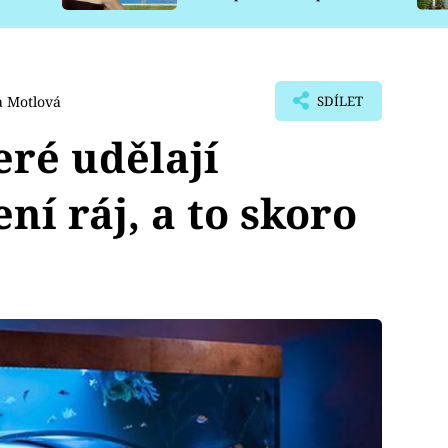
pro psy
a Motlová
SDÍLET
eré udělají
ní ráj, a to skoro