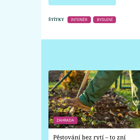
ŠTÍTKY
INTERIÉR
BYDLENÍ
ZAHRADA
Pěstování bez rytí – to zní