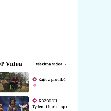
P Videa
Všechna videa
Zajíc z proutků
KOZOROH -
Týdenní horoskop od