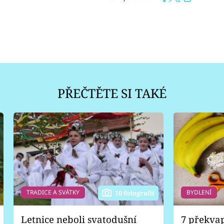
PŘEČTĚTE SI TAKÉ
TRADICE A SVÁTKY
BYDLENÍ
10 fotografií
Letnice neboli svatodušní
7 překva