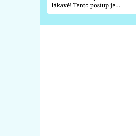
lákavě! Tento postup je
vhodný jen pro některé
zahrady