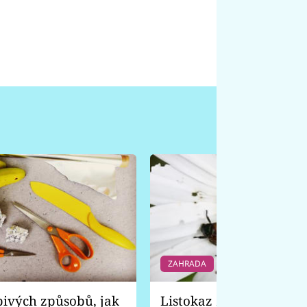
ZAHRADA
6 f
pivých způsobů, jak
Listokaz zahradní vyp