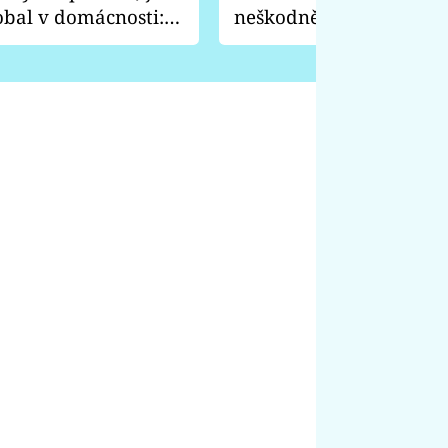
obal v domácnosti:
neškodně, ale je to prev
 nože a vydrhne
před tímhle broukem c
rostliny