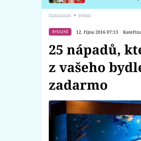
požáru
Prima Living
■
Bydlení
12. října 2016 07:13
Kateřin
BYDLENÍ
25 nápadů, kt
z vašeho bydle
zadarmo