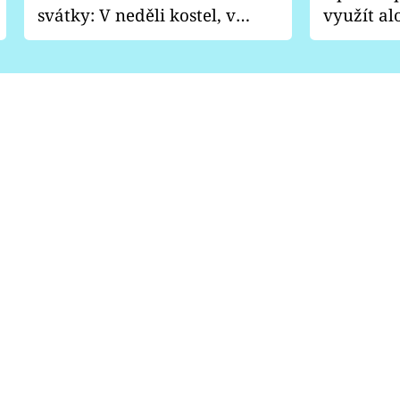
svátky: V neděli kostel, v
využít al
pondělí zábava
Nabrousí
nádobí