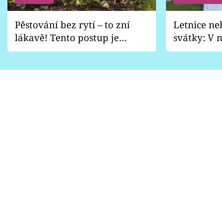
Pěstování bez rytí – to zní
Letnice ne
lákavě! Tento postup je
svátky: V n
vhodný jen pro některé
pondělí z
zahrady