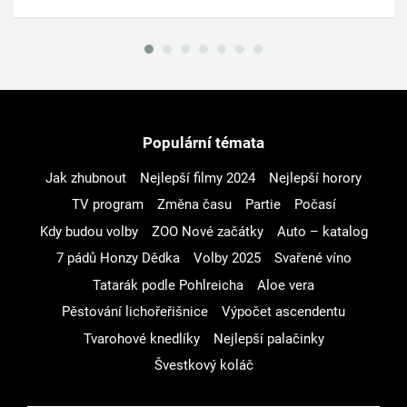
Populární témata
Jak zhubnout
Nejlepší filmy 2024
Nejlepší horory
TV program
Změna času
Partie
Počasí
Kdy budou volby
ZOO Nové začátky
Auto – katalog
7 pádů Honzy Dědka
Volby 2025
Svařené víno
Tatarák podle Pohlreicha
Aloe vera
Pěstování lichořeřišnice
Výpočet ascendentu
Tvarohové knedlíky
Nejlepší palačinky
Švestkový koláč