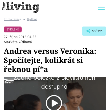
Prima Living
■
Bydlení
Trendy:
JAK UŠETŘIT
POKOJOVÉ KVĚTINY
BYDLENÍ
SDÍLET
BYDLENÍ SLAVNÝCH
ZAHRADA
27. října 2015 04:22
Markéta Zídková
Andrea versus Veronika:
Spočítejte, kolikrát si
Témata
řeknou pí*a
Bydlení
Žádná položka z playlistu není
Tak tohle je síla. Proč si jdou tak po krku?
dostupná.
Zahrada
Design