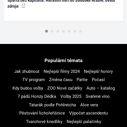
Sparta bez kapitána. Haraslín míří do Saúdské Arábie, uvádí
zdroje
Populární témata
Jak zhubnout
Nejlepší filmy 2024
Nejlepší horory
TV program
Změna času
Partie
Počasí
Kdy budou volby
ZOO Nové začátky
Auto – katalog
7 pádů Honzy Dědka
Volby 2025
Svařené víno
Tatarák podle Pohlreicha
Aloe vera
Pěstování lichořeřišnice
Výpočet ascendentu
Tvarohové knedlíky
Nejlepší palačinky