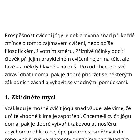
Prospěšnost cvičení jógy je deklarována snad při každé
zmínce o tomto zajímavém cvičení, nebo spíše
filosofickém, životním směru. Příznivé účinky pocítí
člověk při jejím pravidelném cvičení nejen na těle, ale
také – a někdy hlavně – na duši. Pokud chcete o své
zdraví dbát i doma, pak je dobré přidržet se některých
základních zásad a vybavit se vhodnými pomůckami.
1. Zklidněte mysl
Vzákladu je možné cvičit jógu snad všude, ale víme, že
určité vhodné klima je zapotřebí. Chceme-li cvičit jógu
doma, pak je dobré vytvořit takovou atmosféru,
abychom mohli co nejlépe pozornost směřovat do
sebe. Vnější rušivé elementy odstíníme například tím,