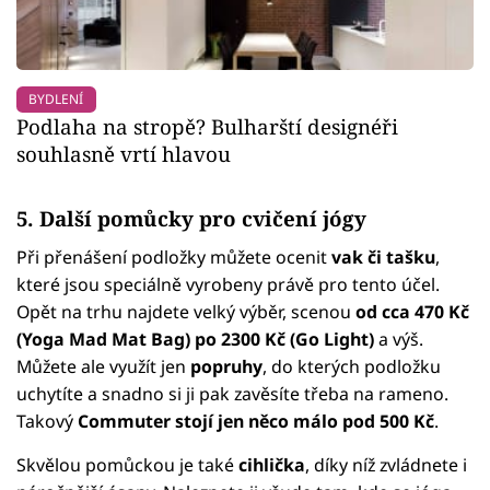
BYDLENÍ
Podlaha na stropě? Bulharští designéři
souhlasně vrtí hlavou
5. Další pomůcky pro cvičení jógy
Při přenášení podložky můžete ocenit
vak či tašku
,
které jsou speciálně vyrobeny právě pro tento účel.
Opět na trhu najdete velký výběr, scenou
od cca 470 Kč
(Yoga Mad Mat Bag) po 2300 Kč (Go Light)
a výš.
Můžete ale využít jen
popruhy
, do kterých podložku
uchytíte a snadno si ji pak zavěsíte třeba na rameno.
Takový
Commuter stojí jen něco málo pod 500 Kč
.
Skvělou pomůckou je také
cihlička
, díky níž zvládnete i