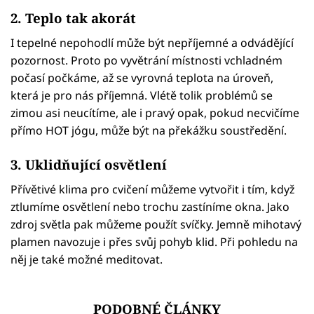
2. Teplo tak akorát
I tepelné nepohodlí může být nepříjemné a odvádějící
pozornost. Proto po vyvětrání místnosti vchladném
počasí počkáme, až se vyrovná teplota na úroveň,
která je pro nás příjemná. Vlétě tolik problémů se
zimou asi neucítíme, ale i pravý opak, pokud necvičíme
přímo HOT jógu, může být na překážku soustředění.
3. Uklidňující osvětlení
Přívětivé klima pro cvičení můžeme vytvořit i tím, když
ztlumíme osvětlení nebo trochu zastíníme okna. Jako
zdroj světla pak můžeme použít svíčky. Jemně mihotavý
plamen navozuje i přes svůj pohyb klid. Při pohledu na
něj je také možné meditovat.
PODOBNÉ ČLÁNKY