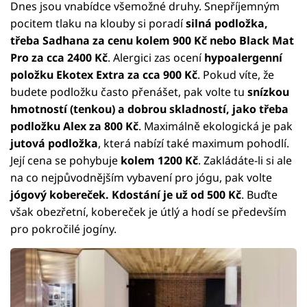
Dnes jsou vnabídce všemožné druhy. Snepříjemným
pocitem tlaku na klouby si poradí
silná podložka,
třeba Sadhana za cenu kolem 900 Kč nebo Black Mat
Pro za cca 2400 Kč
. Alergici zas ocení
hypoalergenní
položku Ekotex Extra za cca 900 Kč
. Pokud víte, že
budete podložku často přenášet, pak volte tu
snízkou
hmotností (tenkou) a dobrou skladností, jako třeba
podložku Alex za 800 Kč
. Maximálně ekologická je pak
jutová podložka
, která nabízí také maximum pohodlí.
Její cena se pohybuje
kolem 1200 Kč
. Zakládáte-li si ale
na co nejpůvodnějším vybavení pro jógu, pak volte
jógový kobereček. Kdostání je už od 500 Kč
. Buďte
však obezřetní, kobereček je útlý a hodí se především
pro pokročilé jogíny.