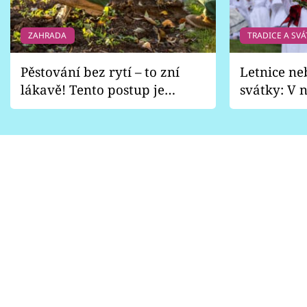
ZAHRADA
TRADICE A SVÁ
Pěstování bez rytí – to zní
Letnice ne
lákavě! Tento postup je
svátky: V n
vhodný jen pro některé
pondělí z
zahrady