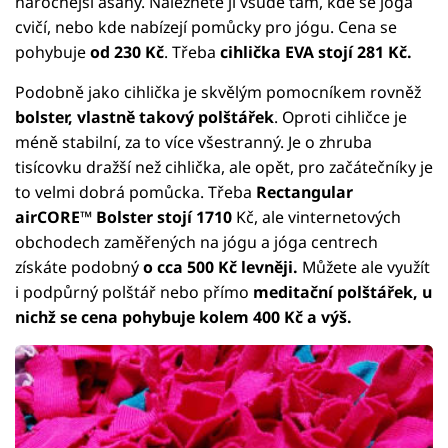
náročnější ásany. Naleznete ji všude tam, kde se jóga
cvičí, nebo kde nabízejí pomůcky pro jógu. Cena se
pohybuje
od 230 Kč
. Třeba
cihlička EVA stojí 281 Kč.
Podobně jako cihlička je skvělým pomocníkem rovněž
bolster, vlastně takový polštářek
. Oproti cihličce je
méně stabilní, za to více všestranný. Je o zhruba
tisícovku dražší než cihlička, ale opět, pro začátečníky je
to velmi dobrá pomůcka. Třeba
Rectangular
airCORE™ Bolster stojí 1710
Kč, ale vinternetových
obchodech zaměřených na jógu a jóga centrech
získáte podobný
o cca 500 Kč levněji.
Můžete ale využít
i podpůrný polštář nebo přímo
meditační polštářek, u
nichž se cena pohybuje kolem 400 Kč a výš.