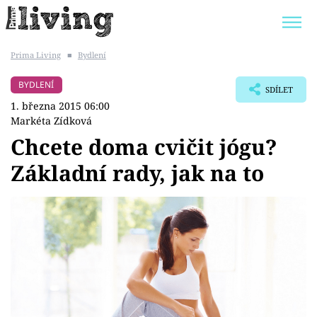
Prima Living
■
Bydlení
Trendy:
JAK UŠETŘIT
POKOJOVÉ KVĚTINY
BYDLENÍ
SDÍLET
BYDLENÍ SLAVNÝCH
ZAHRADA
1. března 2015 06:00
Markéta Zídková
Chcete doma cvičit jógu?
Základní rady, jak na to
Témata
Bydlení
Zahrada
Design