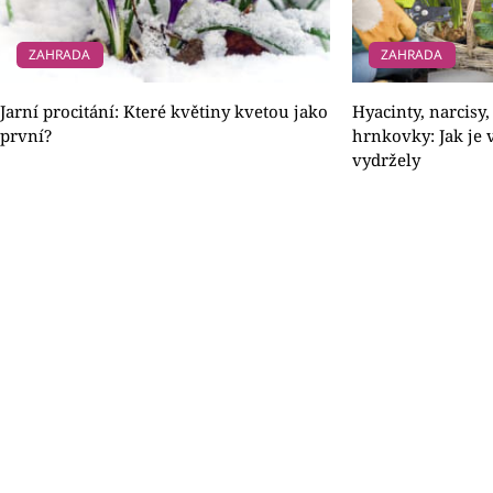
ZAHRADA
ZAHRADA
Jarní procitání: Které květiny kvetou jako
Hyacinty, narcisy,
první?
hrnkovky: Jak je 
vydržely