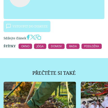
VSTOUPIT DO DISKUZE
Sdílejte článek
ŠTÍTKY
OKNO
JÓGA
DOMOV
RADA
PODLOŽKA
PŘEČTĚTE SI TAKÉ