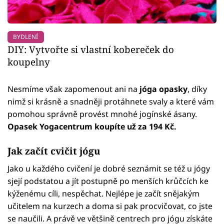
BYDLENÍ
DIY: Vytvořte si vlastní kobereček do
koupelny
Nesmíme však zapomenout ani na
jóga opasky
, díky
nimž si krásně a snadněji protáhnete svaly a které vám
pomohou správně provést mnohé jogínské ásany.
Opasek Yogacentrum koupíte už za 194 Kč.
Jak začít cvičit jógu
Jako u každého cvičení je dobré seznámit se též u jógy
sjejí podstatou a jít postupně po menších krůčcích ke
kýženému cíli, nespěchat. Nejlépe je začít snějakým
učitelem na kurzech a doma si pak procvičovat, co jste
se naučili. A právě ve většině centrech pro jógu získáte