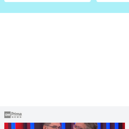
vhodný jen pro některé
pondělí z
zahrady