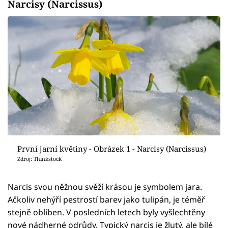
Narcisy (Narcissus)
První jarní květiny - Obrázek 1 - Narcisy (Narcissus)
Zdroj: Thinkstock
Narcis svou něžnou svěží krásou je symbolem jara.
Ačkoliv nehýří pestrostí barev jako tulipán, je téměř
stejně oblíben. V posledních letech byly vyšlechtěny
nové nádherné odrůdy. Typický narcis je žlutý, ale bílé