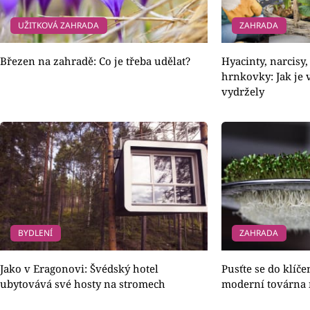
UŽITKOVÁ ZAHRADA
ZAHRADA
Březen na zahradě: Co je třeba udělat?
Hyacinty, narcisy,
hrnkovky: Jak je 
vydržely
BYDLENÍ
ZAHRADA
Jako v Eragonovi: Švédský hotel
Pusťte se do klíč
ubytovává své hosty na stromech
moderní továrna 