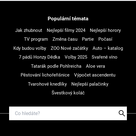
Populární témata
Jak zhubnout
Nejlepší filmy 2024
Nejlepší horory
TV program
Změna času
Partie
Počasí
Kdy budou volby
ZOO Nové začátky
Auto – katalog
7 pádů Honzy Dědka
Volby 2025
Svařené víno
Tatarák podle Pohlreicha
Aloe vera
Pěstování lichořeřišnice
Výpočet ascendentu
Tvarohové knedlíky
Nejlepší palačinky
Švestkový koláč