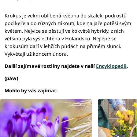
Krokus je velmi oblíbená květina do skalek, podrostů
pod keře a do různých zákoutí, kde na jaře potěší svým
květem. Nejvíce se pěstují velkokvěté hybridy, z nich
většina byla vyšlechtěna v Holandsku. Nejlépe se
krokusům daří v lehčích půdách na přímém slunci.
Vykvétají už koncem února.
Další zajímavé rostliny najdete v naší
Encyklopedii
.
(paw)
Mohlo by vás zajímat: