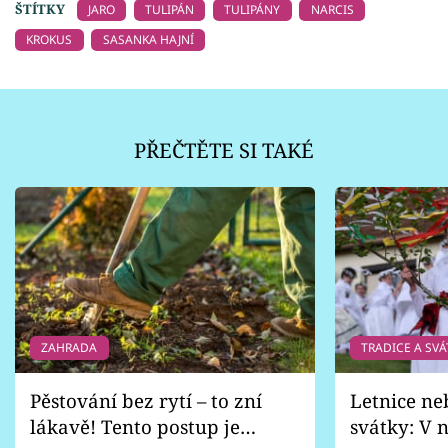
ŠTÍTKY
JARO
TULIPÁN
TULIPÁNY
NARCIS
KROKUS
SASANKA HAJNÍ
PŘEČTĚTE SI TAKÉ
ZAHRADA
TRADICE A SVÁ
Pěstování bez rytí – to zní
Letnice ne
lákavě! Tento postup je
svátky: V n