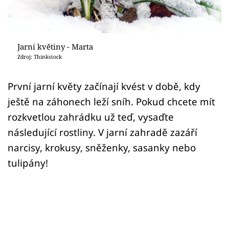
Sledujte prima+
Přihlášení
Jarní květiny - Marta
Zdroj: Thinkstock
Sledujte nás
První jarní květy začínají kvést v době, kdy
ještě na záhonech leží sníh. Pokud chcete mít
rozkvetlou zahrádku už teď, vysaďte
následující rostliny. V jarní zahradě zazáří
narcisy, krokusy, sněženky, sasanky nebo
tulipány!