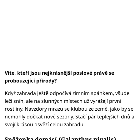
Víte, kteří jsou nejkrásnější poslové právě se
probouzející přírody?
Když zahrada ještě odpočívá zimním spánkem, všude
leží sníh, ale na slunných místech už vyrážejí první
rostliny. Navzdory mrazu se klubou ze země, jako by se
nemohly dočkat nové sezony. Stačí pár teplejších dnů a
svojí krásou osvěží celou zahradu.
Sněženka domácí (Galanthus nivalis)