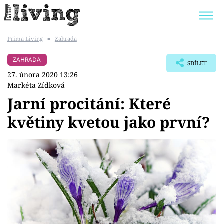
Prima Living
■
Zahrada
Trendy:
JAK UŠETŘIT
POKOJOVÉ KVĚTINY
ZAHRADA
SDÍLET
BYDLENÍ SLAVNÝCH
ZAHRADA
27. února 2020 13:26
Markéta Zídková
Jarní procitání: Které
květiny kvetou jako první?
Témata
Bydlení
Zahrada
Design