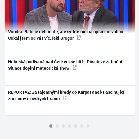
Vondra: Babiše nehlídáte, ale svítíte mu na uplácení voličů.
Čekal jsem od vás víc, řekl Gregor
Nebeská podívaná nad Českem se blíží. Působivé zatmění
Slunce doplní meteorická show
REPORTÁŽ: Za tajemnými hrady do Karpat aneb Fascinující
zříceniny u českých hranic