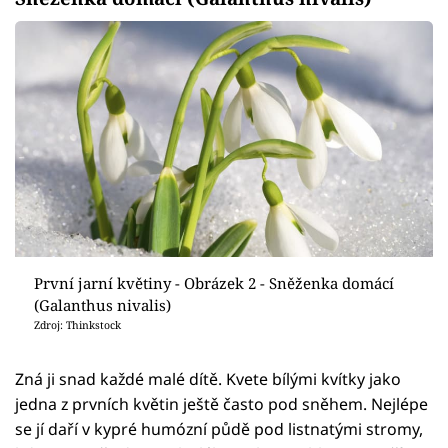
První jarní květiny - Obrázek 2 - Sněženka domácí
(Galanthus nivalis)
Zdroj: Thinkstock
Zná ji snad každé malé dítě. Kvete bílými kvítky jako
jedna z prvních květin ještě často pod sněhem. Nejlépe
se jí daří v kypré humózní půdě pod listnatými stromy,