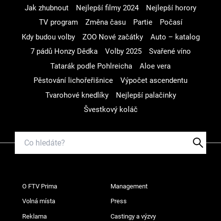
Jak zhubnout
Nejlepší filmy 2024
Nejlepší horory
TV program
Změna času
Partie
Počasí
Kdy budou volby
ZOO Nové začátky
Auto – katalog
7 pádů Honzy Dědka
Volby 2025
Svařené víno
Tatarák podle Pohlreicha
Aloe vera
Pěstování lichořeřišnice
Výpočet ascendentu
Tvarohové knedlíky
Nejlepší palačinky
Švestkový koláč
O FTV Prima
Management
Volná místa
Press
Reklama
Castingy a výzvy