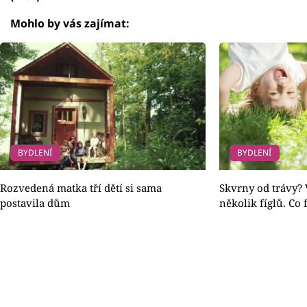
Mohlo by vás zajímat:
BYDLENÍ
BYDLENÍ
Rozvedená matka tří dětí si sama
Skvrny od trávy?
postavila dům
několik fíglů. Co