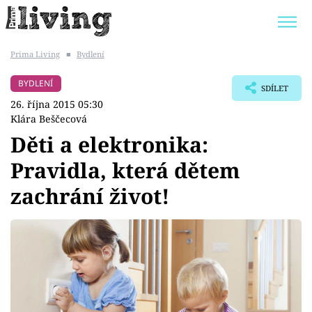
Prima Living
■
Bydlení
Trendy:
JAK UŠETŘIT
POKOJOVÉ KVĚTINY
BYDLENÍ
SDÍLET
BYDLENÍ SLAVNÝCH
ZAHRADA
26. října 2015 05:30
Klára Beščecová
Děti a elektronika:
Pravidla, která dětem
Témata
zachrání život!
Bydlení
Zahrada
Design