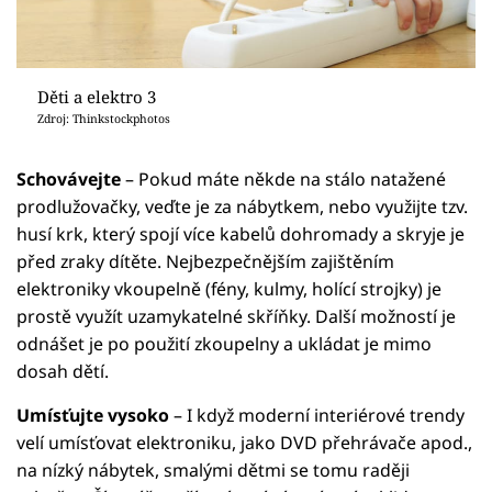
Děti a elektro 3
Zdroj: Thinkstockphotos
Schovávejte
– Pokud máte někde na stálo natažené
prodlužovačky, veďte je za nábytkem, nebo využijte tzv.
husí krk, který spojí více kabelů dohromady a skryje je
před zraky dítěte. Nejbezpečnějším zajištěním
elektroniky vkoupelně (fény, kulmy, holící strojky) je
prostě využít uzamykatelné skříňky. Další možností je
odnášet je po použití zkoupelny a ukládat je mimo
dosah dětí.
Umísťujte vysoko
– I když moderní interiérové trendy
velí umísťovat elektroniku, jako DVD přehrávače apod.,
na nízký nábytek, smalými dětmi se tomu raději