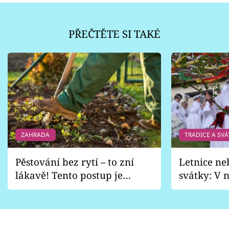
PŘEČTĚTE SI TAKÉ
ZAHRADA
TRADICE A SVÁ
Pěstování bez rytí – to zní
Letnice ne
lákavě! Tento postup je
svátky: V n
vhodný jen pro některé
pondělí z
zahrady