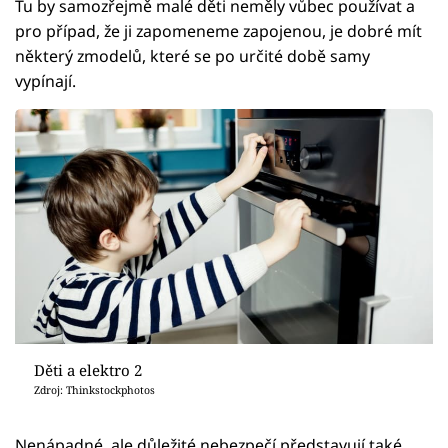
Tu by samozřejmě malé děti neměly vůbec používat a
pro případ, že ji zapomeneme zapojenou, je dobré mít
některý zmodelů, které se po určité době samy
vypínají.
Děti a elektro 2
Zdroj: Thinkstockphotos
Nenápadné, ale důležité nebezpečí představují také