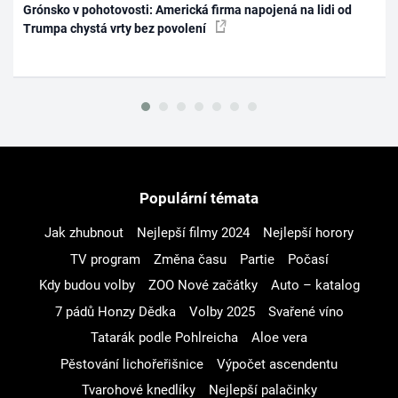
Grónsko v pohotovosti: Americká firma napojená na lidi od
Trumpa chystá vrty bez povolení
Populární témata
Jak zhubnout
Nejlepší filmy 2024
Nejlepší horory
TV program
Změna času
Partie
Počasí
Kdy budou volby
ZOO Nové začátky
Auto – katalog
7 pádů Honzy Dědka
Volby 2025
Svařené víno
Tatarák podle Pohlreicha
Aloe vera
Pěstování lichořeřišnice
Výpočet ascendentu
Tvarohové knedlíky
Nejlepší palačinky