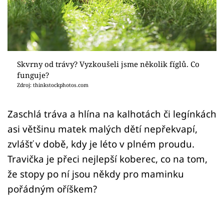
Sledujte prima+
Přihlášení
Skvrny od trávy? Vyzkoušeli jsme několik fíglů. Co
Sledujte nás
funguje?
Zdroj: thinkstockphotos.com
Zaschlá tráva a hlína na kalhotách či legínkách
asi většinu matek malých dětí nepřekvapí,
zvlášť v době, kdy je léto v plném proudu.
Travička je přeci nejlepší koberec, co na tom,
že stopy po ní jsou někdy pro maminku
pořádným oříškem?