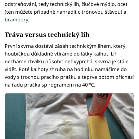
odstraňování, tedy technický líh, žlučové mýdlo, ocet
(ten můžete případně nahradit citrónovou šťávou) a
brambory
.
Tráva versus technický líh
První skvrna dostává zásah technickým lihem, který
houbičkou důkladně vtíráme do látky kalhot. Líh
necháme chvilku působit než vyprchá, skvrna je stále
vidět. Poté kalhoty zhruba na hodinku namáčíme do
vody s trochou pracího prášku a teprve potom přichází
na řadu pračka sp rogramem na 40 ºC.