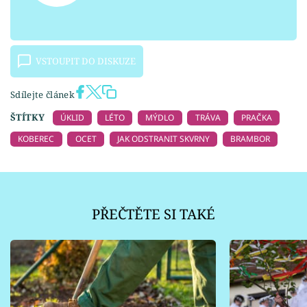
VSTOUPIT DO DISKUZE
Sdílejte článek
ŠTÍTKY
ÚKLID
LÉTO
MÝDLO
TRÁVA
PRAČKA
KOBEREC
OCET
JAK ODSTRANIT SKVRNY
BRAMBOR
PŘEČTĚTE SI TAKÉ