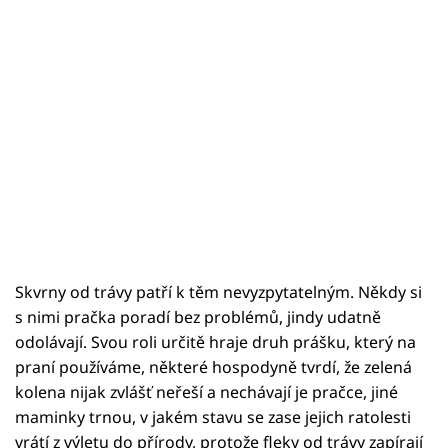
Skvrny od trávy patří k těm nevyzpytatelným. Někdy si
s nimi pračka poradí bez problémů, jindy udatně
odolávají. Svou roli určitě hraje druh prášku, který na
praní používáme, některé hospodyně tvrdí, že zelená
kolena nijak zvlášť neřeší a nechávají je pračce, jiné
maminky trnou, v jakém stavu se zase jejich ratolesti
vrátí z výletu do přírody, protože fleky od trávy zapírají