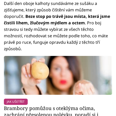
Další den oboje kalhoty sundáváme ze sušáku a
zjišťujeme, který způsob čištění vám můžeme
doporučit.
Beze stop po trávě jsou místa, která jsme
čistili lihem, žlučovým mýdlem a octem
. Pro boj
stravou si tedy můžete vybírat ze všech těchto
možností, rozhodovat se můžete podle toho, co máte
právě po ruce, funguje opravdu každý z těchto tří
způsobů.
JAK UŠETŘIT
Brambory pomůžou s oteklýma očima,
zachrání přesolenou polévku, poradí si i