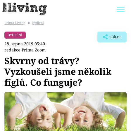
Prima Living
■
Bydlení
Trendy:
JAK UŠETŘIT
POKOJOVÉ KVĚTINY
BYDLENÍ
SDÍLET
BYDLENÍ SLAVNÝCH
ZAHRADA
28. srpna 2019 05:40
redakce Prima Zoom
Skvrny od trávy?
Vyzkoušeli jsme několik
Témata
fíglů. Co funguje?
Bydlení
Zahrada
Design