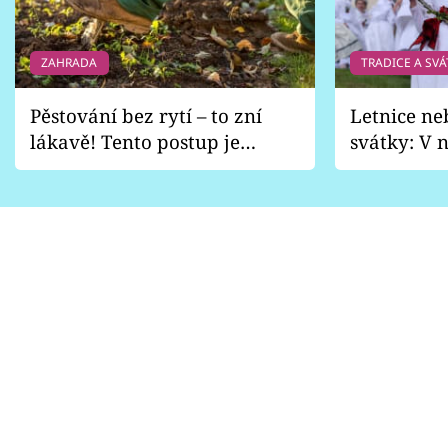
ZAHRADA
TRADICE A SVÁ
Pěstování bez rytí – to zní
Letnice ne
lákavě! Tento postup je
svátky: V n
vhodný jen pro některé
pondělí z
zahrady