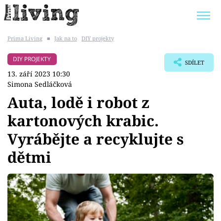
Prima Living
■
Jak na to
DIY projekty
Trendy:
JAK UŠETŘIT
POKOJOVÉ KVĚTINY
DIY PROJEKTY
SDÍLET
BYDLENÍ SLAVNÝCH
ZAHRADA
13. září 2023 10:30
Simona Sedláčková
Auta, lodě i robot z
kartonových krabic.
Témata
Vyrábějte a recyklujte s
Bydlení
dětmi
Zahrada
Design