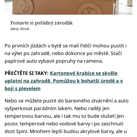
Postavte si pořádný závoďák
Zdroj: iStock
Po prvních jízdách v bytě se malí řidiči mohou pustit i
na výlet po zahradě, nebo dokonce po městě. Stačí
papírové auto vybavit popruhy na ramena.
PŘEČTĚTE SI TAKY:
Kartonové krabice se skvěle
uplatní na zahradě. Pomůžou k bohatší úrodě a v
boji s plevelem
Nebo se můžete pustit do barevného ztvárnění a auto
vyšperkovat parádním lakem. Nebo raději jen
temperovou barvou, ale i tak mu to bude slušet! Jen
pozor, temperové nebo vodové barvy i po zaschnutí
dost špiní. Mnohem lepší budou akrylové barvy, ale u