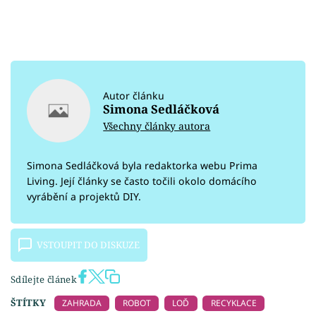
Autor článku
Simona Sedláčková
Všechny články autora
Simona Sedláčková byla redaktorka webu Prima
Living. Její články se často točili okolo domácího
vyrábění a projektů DIY.
VSTOUPIT DO DISKUZE
Sdílejte článek
ŠTÍTKY
ZAHRADA
ROBOT
LOĎ
RECYKLACE