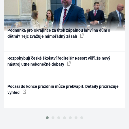
Podmínka pro Ukrajince za útok zápalnou lahví na dům s
dětmi? Tejc zvažuje mimořádný zásah
Rozpohybují české školství ředitelé? Resort věří, že nový
nástroj utne nekonečné debaty
Počasí do konce prázdnin může překvapit. Detaily prozrazuje
výhled