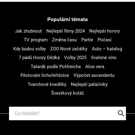
Populární témata
Jak zhubnout
Nejlepší filmy 2024
Nejlepší horory
TV program
Změna času
Partie
Počasí
Kdy budou volby
ZOO Nové začátky
Auto – katalog
7 pádů Honzy Dědka
Volby 2025
Svařené víno
Tatarák podle Pohlreicha
Aloe vera
Pěstování lichořeřišnice
Výpočet ascendentu
Tvarohové knedlíky
Nejlepší palačinky
Švestkový koláč