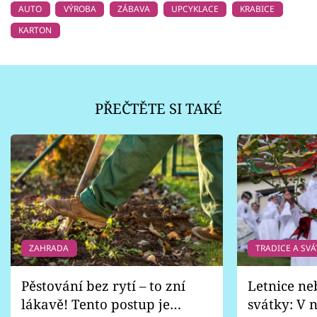
AUTO
VÝROBA
ZÁBAVA
UPCYKLACE
KRABICE
KARTON
PŘEČTĚTE SI TAKÉ
ZAHRADA
TRADICE A SVÁ
Pěstování bez rytí – to zní
Letnice ne
lákavě! Tento postup je
svátky: V n