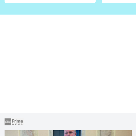
vhodný jen pro některé
pondělí z
zahrady