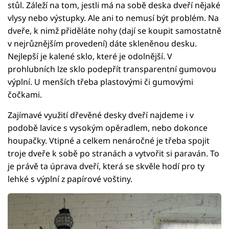
stůl. Záleží na tom, jestli má na sobě deska dveří nějaké
vlysy nebo výstupky. Ale ani to nemusí být problém. Na
dveře, k nimž přiděláte nohy (dají se koupit samostatně
v nejrůznějším provedení) dáte skleněnou desku.
Nejlepší je kalené sklo, které je odolnější. V
prohlubních lze sklo podepřít transparentní gumovou
výplní. U menších třeba plastovými či gumovými
čočkami.
Zajímavé využití dřevěné desky dveří najdeme i v
podobě lavice s vysokým opěradlem, nebo dokonce
houpačky. Vtipné a celkem nenáročné je třeba spojit
troje dveře k sobě po stranách a vytvořit si paraván. To
je právě ta úprava dveří, která se skvěle hodí pro ty
lehké s výplní z papírové voštiny.