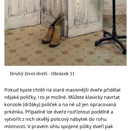
Druhý život dveří - Obrázek 11
Pokud byste chtěli na staré masivnější dveře přidělat
nějaké poličky, i to je možné. Můžete klasicky navrtat
konzole (držáky) poliček a na ně už jen opracovaná
prkénka. Případně lze dveře rozříznout podélně a
vytvořit z nich skvělý policový nábytek do rohu
místnosti. V pravém úhlu spojené půlky dveří pak