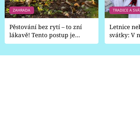
ZAHRADA
TRADICE A SVÁ
Pěstování bez rytí – to zní
Letnice ne
lákavě! Tento postup je
svátky: V n
vhodný jen pro některé
pondělí z
zahrady