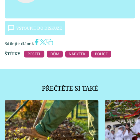
VSTOUPIT DO DISKUZE
Sdílejte článek
ŠTÍTKY
POSTEL
DŮM
NÁBYTEK
POLICE
PŘEČTĚTE SI TAKÉ