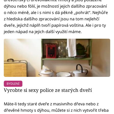
dýhou nebo fólií, je možností jejich dalšího zpracování
o něco méně, ale i s nimi s dá pěkně „pohrát“. Nejhůře
z hlediska dalšího zpracování jsou na tom nejlehčí
dveře, jejichž náplň tvoří papírová voština. Ale i pro ty
jeden nápad na jejich další využití máme.
BYDLENÍ
Vyrobte si sexy police ze starých dveří
Máte-li tedy staré dveře z masivního dřeva nebo z
dřevěné hmoty s dýhou, můžete si z nich vytvořit třeba