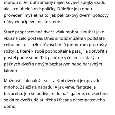
mohou držet dohromady nejen kovové spojky vzadu,
ale i trojúhelníkové poličky. Důležité je u obou
provedení myslet na to, jak pak takový dveřní policový
nábytek připevníme ke stěně.
Staré propracované dveře však mohou sloužit i jako
vkusné čelo postele. Dnes si totiž můžete v podstatě
celou postel složit z různých dílů (nohy, rám pro rošty,
rošty...), které k sobě pochopitelně pasují, a dotvořit si
postel podle sebe. Tak proč ne s čelem ze starých
pěkných dveří s novým bezbarvým nebo barevným
lakem?
Možností, jak naložit se starými dveřmi je opravdu
mnoho. Záleží na nápadu. A jak víme, fantazie je
bezbřehá. Jen se podívejte do naší galerie, co všechno
se dá ze dveří udělat, třeba i fasáda desetipatrového
domu.