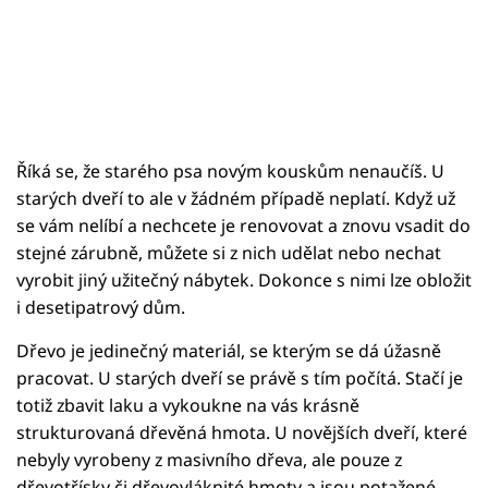
Říká se, že starého psa novým kouskům nenaučíš. U
starých dveří to ale v žádném případě neplatí. Když už
se vám nelíbí a nechcete je renovovat a znovu vsadit do
stejné zárubně, můžete si z nich udělat nebo nechat
vyrobit jiný užitečný nábytek. Dokonce s nimi lze obložit
i desetipatrový dům.
Dřevo je jedinečný materiál, se kterým se dá úžasně
pracovat. U starých dveří se právě s tím počítá. Stačí je
totiž zbavit laku a vykoukne na vás krásně
strukturovaná dřevěná hmota. U novějších dveří, které
nebyly vyrobeny z masivního dřeva, ale pouze z
dřevotřísky či dřevovláknité hmoty a jsou potažené