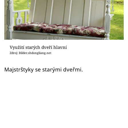
Sledujte prima+
Přihlášení
Sledujte nás
Využití starých dveří hlavní
Zdroj: Bilder.shdongliang.net
Majstrštyky se starými dveřmi.