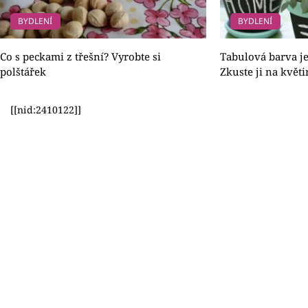
BYDLENÍ
BYDLENÍ
Co s peckami z třešní? Vyrobte si
Tabulová barva je
polštářek
Zkuste ji na květi
[[nid:2410122]]