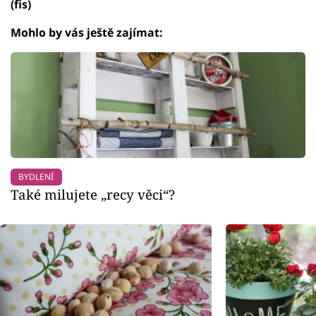
(fis)
Mohlo by vás ještě zajímat:
BYDLENÍ
Také milujete „recy věci“?