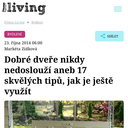
Prima Living
■
Bydlení
Trendy:
JAK UŠETŘIT
POKOJOVÉ KVĚTINY
BYDLENÍ
SDÍLET
BYDLENÍ SLAVNÝCH
ZAHRADA
23. října 2014 06:00
Markéta Zídková
Dobré dveře nikdy
nedoslouží aneb 17
Témata
skvělých tipů, jak je ještě
Bydlení
využít
Zahrada
Design