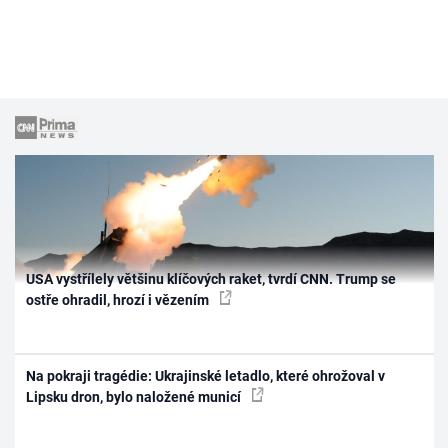
USA vystřílely většinu klíčových raket, tvrdí CNN. Trump se
ostře ohradil, hrozí i vězením
Na pokraji tragédie: Ukrajinské letadlo, které ohrožoval v
Lipsku dron, bylo naložené municí