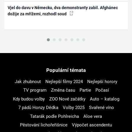
Vjel do davu v Německu, dva demonstranty zabil. Afghánec
dožije za mřížemi, rozhodl soud
Populární témata
Jak zhubnout
Nejlepší filmy 2024
Nejlepší horory
TV program
Změna času
Partie
Počasí
Kdy budou volby
ZOO Nové začátky
Auto – katalog
7 pádů Honzy Dědka
Volby 2025
Svařené víno
Tatarák podle Pohlreicha
Aloe vera
Pěstování lichořeřišnice
Výpočet ascendentu