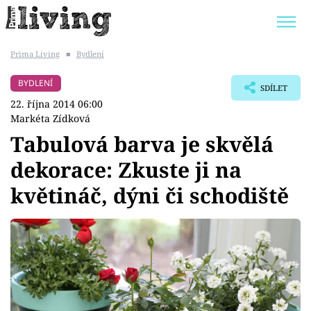
Prima Living
■
Bydlení
Trendy:
JAK UŠETŘIT
POKOJOVÉ KVĚTINY
BYDLENÍ
SDÍLET
BYDLENÍ SLAVNÝCH
ZAHRADA
22. října 2014 06:00
Markéta Zídková
Tabulová barva je skvělá
dekorace: Zkuste ji na
Témata
květináč, dýni či schodiště
Bydlení
Zahrada
Design