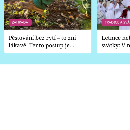
ZAHRADA
TRADICE A SVÁ
Pěstování bez rytí – to zní
Letnice ne
lákavě! Tento postup je
svátky: V n
vhodný jen pro některé
pondělí z
zahrady