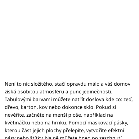
Není to nic složitého, stačí opravdu málo a váš domov
získá osobitou atmosféru a punc jedinečnosti.
Tabulovými barvami můžete natřít doslova kde co: zeď,
dřevo, karton, kov nebo dokonce sklo. Pokud si
nevěříte, začněte na menší ploše, například na
květináčku nebo na hrnku. Pomocí maskovací pásky,
kterou část jejich plochy přelepíte, vytvoříte efektní
pásy nebo štítky. Na ně můžete hned po zaschnutí