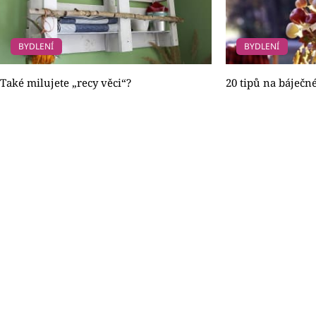
BYDLENÍ
BYDLENÍ
Také milujete „recy věci“?
20 tipů na báječn