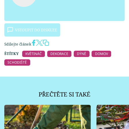
VSTOUPIT DO DISKUZE
Sdílejte článek
ŠTÍTKY
KVĚTINÁČ
DEKORACE
DÝNĚ
DOMOV
SCHODIŠTĚ
PŘEČTĚTE SI TAKÉ