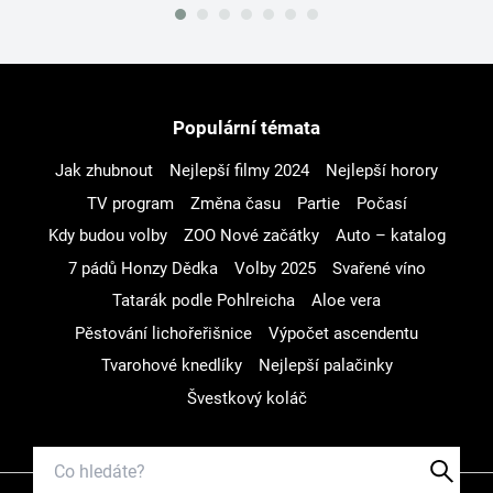
Populární témata
Jak zhubnout
Nejlepší filmy 2024
Nejlepší horory
TV program
Změna času
Partie
Počasí
Kdy budou volby
ZOO Nové začátky
Auto – katalog
7 pádů Honzy Dědka
Volby 2025
Svařené víno
Tatarák podle Pohlreicha
Aloe vera
Pěstování lichořeřišnice
Výpočet ascendentu
Tvarohové knedlíky
Nejlepší palačinky
Švestkový koláč