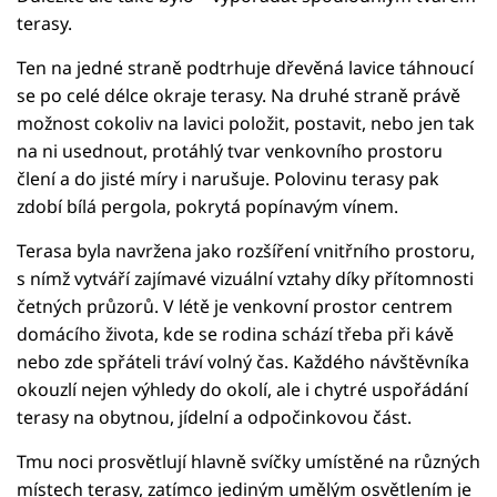
terasy.
Ten na jedné straně podtrhuje dřevěná lavice táhnoucí
se po celé délce okraje terasy. Na druhé straně právě
možnost cokoliv na lavici položit, postavit, nebo jen tak
na ni usednout, protáhlý tvar venkovního prostoru
člení a do jisté míry i narušuje. Polovinu terasy pak
zdobí bílá pergola, pokrytá popínavým vínem.
Terasa byla navržena jako rozšíření vnitřního prostoru,
s nímž vytváří zajímavé vizuální vztahy díky přítomnosti
četných průzorů. V létě je venkovní prostor centrem
domácího života, kde se rodina schází třeba při kávě
nebo zde spřáteli tráví volný čas. Každého návštěvníka
okouzlí nejen výhledy do okolí, ale i chytré uspořádání
terasy na obytnou, jídelní a odpočinkovou část.
Tmu noci prosvětlují hlavně svíčky umístěné na různých
místech terasy, zatímco jediným umělým osvětlením je