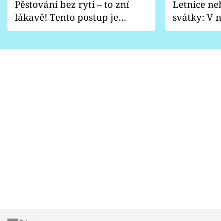
Pěstování bez rytí – to zní
Letnice ne
lákavě! Tento postup je
svátky: V n
vhodný jen pro některé
pondělí z
zahrady