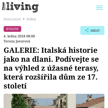
Prima Living
■
Bydlení
Trendy:
JAK UŠETŘIT
POKOJOVÉ KVĚTINY
BYDLENÍ
SDÍLET
BYDLENÍ SLAVNÝCH
ZAHRADA
4. ledna 2018 08:00
Tereza Javorová
GALERIE: Italská historie
jako na dlani. Podívejte se
Témata
na výhled z úžasné terasy,
Bydlení
která rozšířila dům ze 17.
století
Zahrada
Design