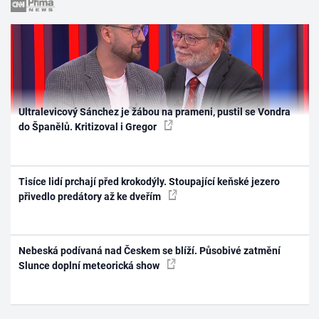
Ultralevicový Sánchez je žábou na prameni, pustil se Vondra
do Španělů. Kritizoval i Gregor
Tisíce lidí prchají před krokodýly. Stoupající keňské jezero
přivedlo predátory až ke dveřím
Nebeská podívaná nad Českem se blíží. Působivé zatmění
Slunce doplní meteorická show