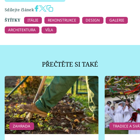
Sdílejte článek
ŠTÍTKY
ITÁLIE
REKONSTRUKCE
DESIGN
GALERIE
ARCHITEKTURA
VÍLA
PŘEČTĚTE SI TAKÉ
ZAHRADA
TRADICE A SVÁ