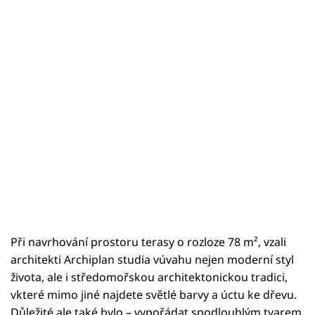
Při navrhování prostoru terasy o rozloze 78 m², vzali
architekti Archiplan studia vúvahu nejen moderní styl
života, ale i středomořskou architektonickou tradici,
vkteré mimo jiné najdete světlé barvy a úctu ke dřevu.
Důležité ale také bylo – vypořádat spodlouhlým tvarem