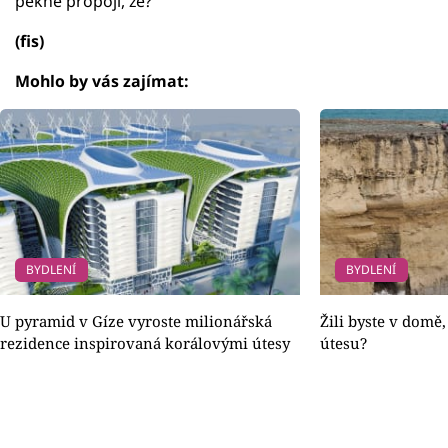
pěkně propojí, že?
(fis)
Mohlo by vás zajímat:
BYDLENÍ
BYDLENÍ
U pyramid v Gíze vyroste milionářská
Žili byste v domě,
rezidence inspirovaná korálovými útesy
útesu?