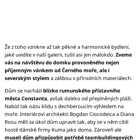
Že z toho vznikne až tak pěkné a harmonické bydlení,
jaké uvidíte v naší galerii, tušil asi jen málokdo.
Zveme
vás na návštěvu do domku provoněného nejen
příjemným vánkem od Černého moře, ale i
severským stylem
a zálibou v přírodních materiálech.
Dům se nachází
blízko rumunského přístavního
města Constanta
, avšak daleko od přeplněných pláží.
Nabízí tak oázu klidu s dechberoucím výhledem na
moře. Interiéroví architekti Bogdan Ciocodeica a Diana
Rosu měli za úkol dům upravit tak, aby se v něm cítili
hosté dánské firmy Kuma jako doma. Zároveň ale
museli dům přizpůsobit potřebě teambuildingových