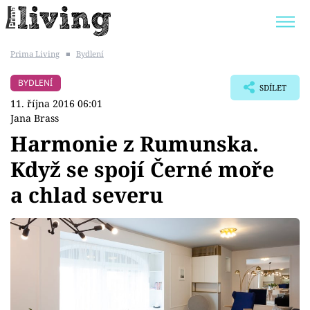
Prima Living
■
Bydlení
Trendy:
JAK UŠETŘIT
POKOJOVÉ KVĚTINY
BYDLENÍ
SDÍLET
BYDLENÍ SLAVNÝCH
ZAHRADA
11. října 2016 06:01
Jana Brass
Harmonie z Rumunska.
Když se spojí Černé moře
Témata
a chlad severu
Bydlení
Zahrada
Design