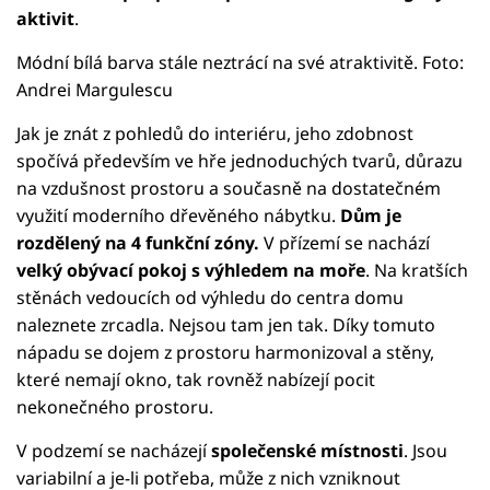
aktivit
.
Módní bílá barva stále neztrácí na své atraktivitě. Foto:
Andrei Margulescu
Jak je znát z pohledů do interiéru, jeho zdobnost
spočívá především ve hře jednoduchých tvarů, důrazu
na vzdušnost prostoru a současně na dostatečném
využití moderního dřevěného nábytku.
Dům je
rozdělený na 4 funkční zóny.
V přízemí se nachází
velký obývací pokoj s výhledem na moře
. Na kratších
stěnách vedoucích od výhledu do centra domu
naleznete zrcadla. Nejsou tam jen tak. Díky tomuto
nápadu se dojem z prostoru harmonizoval a stěny,
které nemají okno, tak rovněž nabízejí pocit
nekonečného prostoru.
V podzemí se nacházejí
společenské místnosti
. Jsou
variabilní a je-li potřeba, může z nich vzniknout