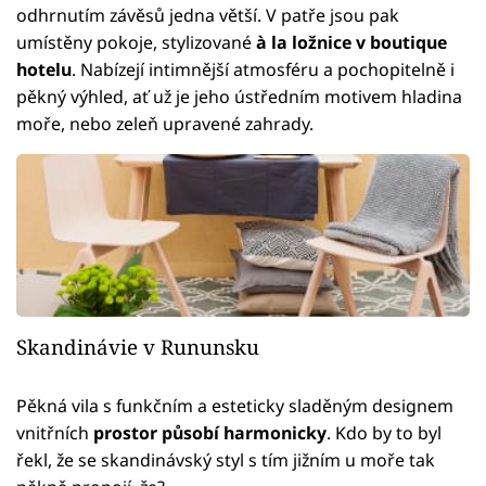
odhrnutím závěsů jedna větší. V patře jsou pak
umístěny pokoje, stylizované
à la ložnice v boutique
hotelu
. Nabízejí intimnější atmosféru a pochopitelně i
pěkný výhled, ať už je jeho ústředním motivem hladina
moře, nebo zeleň upravené zahrady.
Skandinávie v Rununsku
Pěkná vila s funkčním a esteticky sladěným designem
vnitřních
prostor působí harmonicky
. Kdo by to byl
řekl, že se skandinávský styl s tím jižním u moře tak