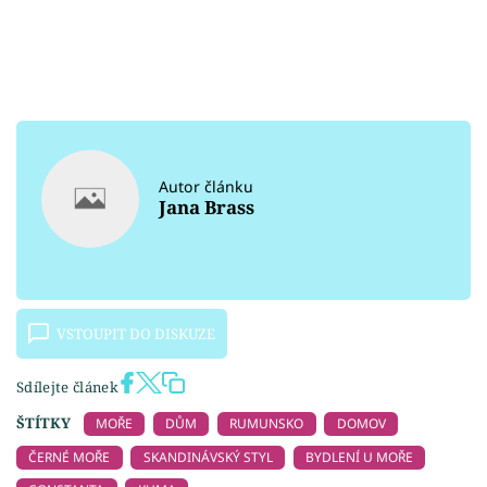
Autor článku
Jana Brass
VSTOUPIT DO DISKUZE
Sdílejte článek
ŠTÍTKY
MOŘE
DŮM
RUMUNSKO
DOMOV
ČERNÉ MOŘE
SKANDINÁVSKÝ STYL
BYDLENÍ U MOŘE