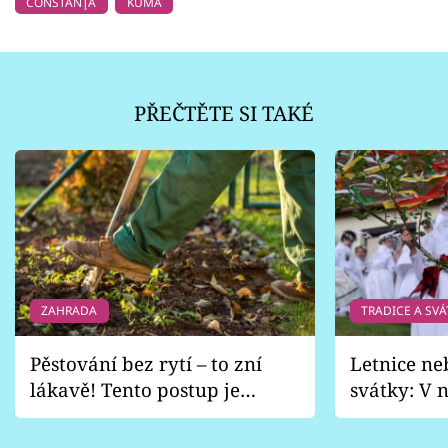
CONSTANŢA
KUMA
PŘEČTĚTE SI TAKÉ
ZAHRADA
TRADICE A SVÁ
Pěstování bez rytí – to zní
Letnice ne
lákavě! Tento postup je
svátky: V n
vhodný jen pro některé
pondělí z
zahrady