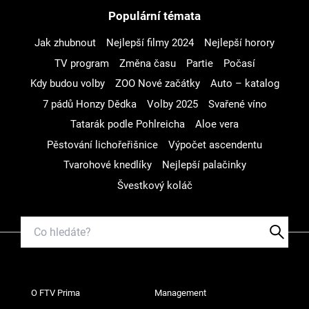
Populární témata
Jak zhubnout
Nejlepší filmy 2024
Nejlepší horory
TV program
Změna času
Partie
Počasí
Kdy budou volby
ZOO Nové začátky
Auto – katalog
7 pádů Honzy Dědka
Volby 2025
Svařené víno
Tatarák podle Pohlreicha
Aloe vera
Pěstování lichořeřišnice
Výpočet ascendentu
Tvarohové knedlíky
Nejlepší palačinky
Švestkový koláč
O FTV Prima
Management