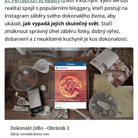
In: Perception vs Reality
(Život v kuchyni: Vjem versus
realita) spojil s populárními bloggery, kteří postují na
Instagram záběry svého dokonalého života, aby
ukázali,
jak vypadá jejich skutečný svět
. Stačí
zmáknout správný úhel záběru fotky, dobrý výřez,
dobarvení a z neuklizené kuchyně je kus dokonalosti.
Dokonalé jídlo - Obrázek 2
Zdroj: wrenkitchens.com