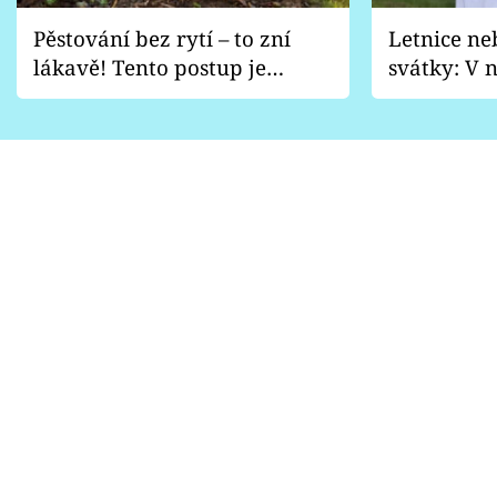
Pěstování bez rytí – to zní
Letnice ne
lákavě! Tento postup je
svátky: V n
vhodný jen pro některé
pondělí z
zahrady