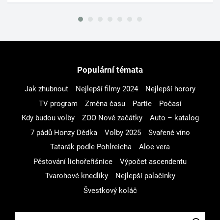
Populární témata
Jak zhubnout
Nejlepší filmy 2024
Nejlepší horory
TV program
Změna času
Partie
Počasí
Kdy budou volby
ZOO Nové začátky
Auto – katalog
7 pádů Honzy Dědka
Volby 2025
Svařené víno
Tatarák podle Pohlreicha
Aloe vera
Pěstování lichořeřišnice
Výpočet ascendentu
Tvarohové knedlíky
Nejlepší palačinky
Švestkový koláč