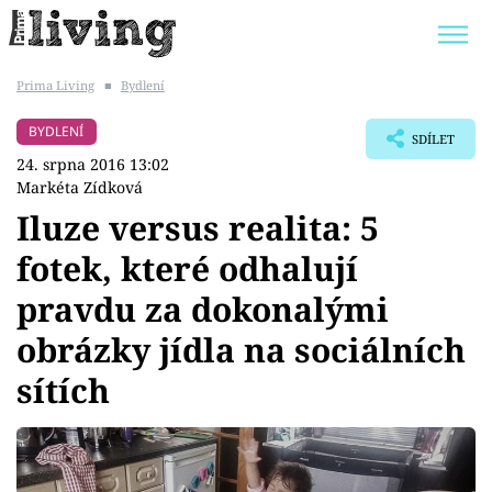
Prima Living
■
Bydlení
Trendy:
JAK UŠETŘIT
POKOJOVÉ KVĚTINY
BYDLENÍ
SDÍLET
BYDLENÍ SLAVNÝCH
ZAHRADA
24. srpna 2016 13:02
Markéta Zídková
Iluze versus realita: 5
fotek, které odhalují
Témata
pravdu za dokonalými
Bydlení
obrázky jídla na sociálních
sítích
Zahrada
Design