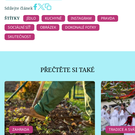
Sdílejte článek
ŠTÍTKY
JÍDLO
KUCHYNĚ
INSTAGRAM
PRAVDA
SOCIÁLNÍ SÍŤ
OBRÁZEK
DOKONALÉ FOTKY
SKUTEČNOST
PŘEČTĚTE SI TAKÉ
ZAHRADA
TRADICE A SVÁ