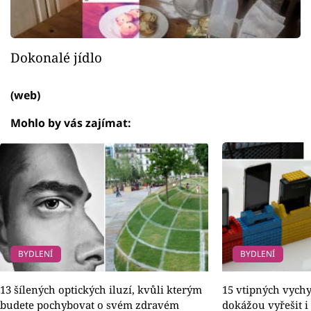
Dokonalé jídlo
(web)
Mohlo by vás zajímat:
BYDLENÍ
BYDLENÍ
13 šílených optických iluzí, kvůli kterým
15 vtipných vychy
budete pochybovat o svém zdravém
dokážou vyřešit i 