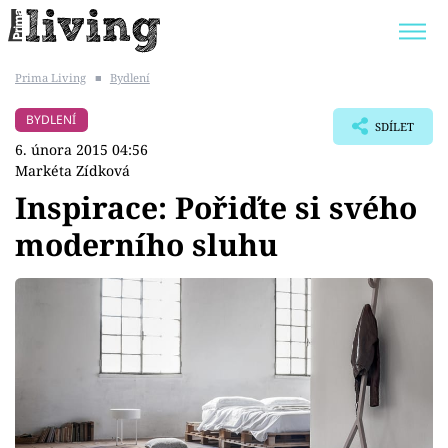
Prima Living
■
Bydlení
Trendy:
JAK UŠETŘIT
POKOJOVÉ KVĚTINY
BYDLENÍ
SDÍLET
BYDLENÍ SLAVNÝCH
ZAHRADA
6. února 2015 04:56
Markéta Zídková
Inspirace: Pořiďte si svého
moderního sluhu
Témata
Bydlení
Zahrada
Design