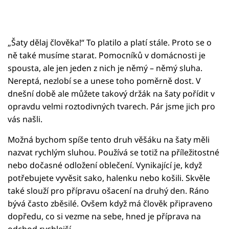
„Šaty dělaj člověka!“ To platilo a platí stále. Proto se o
ně také musíme starat. Pomocníků v domácnosti je
spousta, ale jen jeden z nich je němý – němý sluha.
Nereptá, nezlobí se a unese toho poměrně dost. V
dnešní době ale můžete takový držák na šaty pořídit v
opravdu velmi roztodivných tvarech. Pár jsme jich pro
vás našli.
Možná bychom spíše tento druh věšáku na šaty měli
nazvat rychlým sluhou. Používá se totiž na příležitostné
nebo dočasné odložení oblečení. Vynikající je, když
potřebujete vyvěsit sako, halenku nebo košili. Skvěle
také slouží pro přípravu ošacení na druhý den. Ráno
bývá často zběsilé. Ovšem když má člověk připraveno
dopředu, co si vezme na sebe, hned je příprava na
odchod rychlejší.