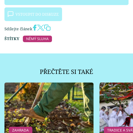
VSTOUPIT DO DISKUZE
Sdílejte článek
ŠTÍTKY
NĚMÝ SLUHA
PŘEČTĚTE SI TAKÉ
ZAHRADA
TRADICE A SVÁ