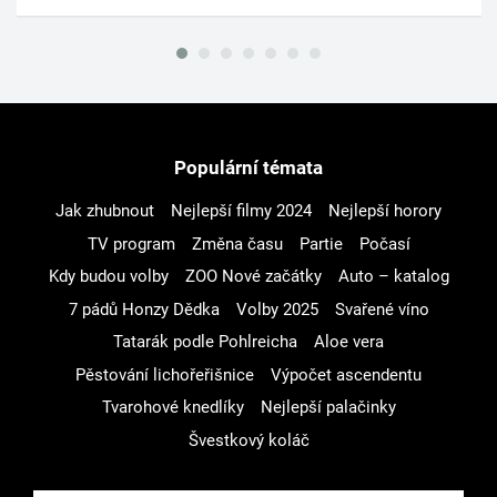
Populární témata
Jak zhubnout
Nejlepší filmy 2024
Nejlepší horory
TV program
Změna času
Partie
Počasí
Kdy budou volby
ZOO Nové začátky
Auto – katalog
7 pádů Honzy Dědka
Volby 2025
Svařené víno
Tatarák podle Pohlreicha
Aloe vera
Pěstování lichořeřišnice
Výpočet ascendentu
Tvarohové knedlíky
Nejlepší palačinky
Švestkový koláč