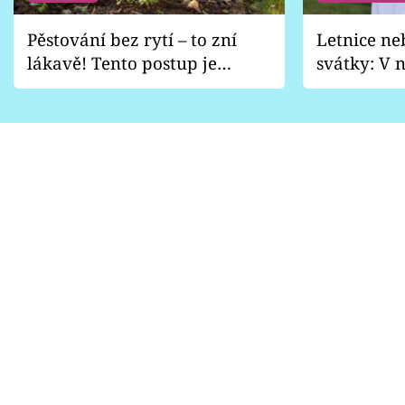
Pěstování bez rytí – to zní
Letnice ne
lákavě! Tento postup je
svátky: V n
vhodný jen pro některé
pondělí z
zahrady